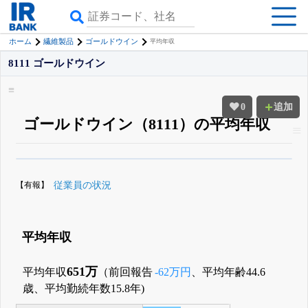
ホーム
繊維製品
ゴールドウイン
平均年収
8111 ゴールドウイン
0
追加
ゴールドウイン（8111）の平均年収
β版IRBANKでは、
8月24日まで完全無料
役員の兼任・大株主
がさらに詳し
く追える
無料でβ版をはじめる
【有報】
従業員の状況
登録すると永久30%OFFと米株版の先行利用も付きます
平均年収
651万
平均年収
（前回報告
-62万円
、平均年齢44.6
歳、平均勤続年数15.8年)