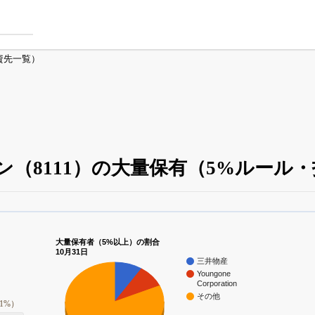
資先一覧）
ン（8111）の大量保有（5%ルール
大量保有・アクティビスト
がさらに詳しく分かる
24日まで完全無料
でβ版をはじめる
大量保有者（5%以上）の割合
10月31日
OFFと米株版の先行利用も付きます
三井物産
Youngone
Corporation
その他
21%）