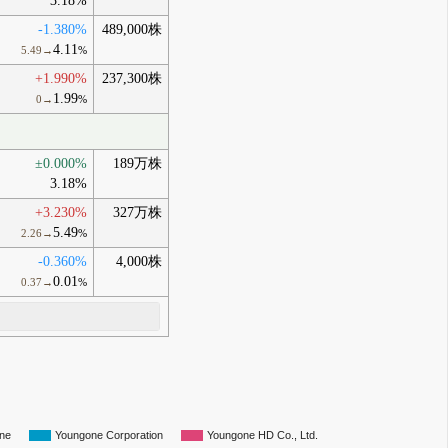
3.18%
-1.380%
489,000株
4.11
5.49→
%
+1.990%
237,300株
1.99
0→
%
±0.000%
189万株
3.18%
+3.230%
327万株
5.49
2.26→
%
-0.360%
4,000株
0.01
0.37→
%
ne
Youngone Corporation
Youngone HD Co., Ltd.