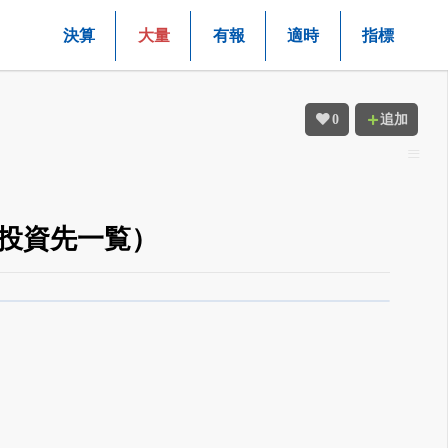
決算
大量
有報
適時
指標
0
追加
・投資先一覧）