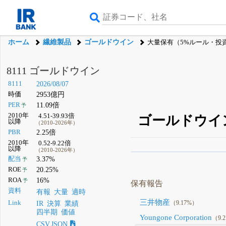
ホーム
繊維製品
ゴールドウイン
大量保有（5%ルール・投
8111 ゴールドウイン
8111
2026/08/07
時価
2953億円
PER
11.09倍
予
2010年
4.51-39.93倍
ゴールドウイ
以降
（2010-2026年）
PBR
2.25倍
2010年
0.52-9.22倍
以降
（2010-2026年）
β版IRBANKでは、
8月
配当
3.37%
予
ROE
20.25%
予
無料
ROA
16%
予
保有報告
登録すると永久30%
資料
有報
大量
適時
三井物産
（9.17%）
Link
IR
決算
業績
四半期
価値
Youngone Corporation
（9.
CSV,JSON