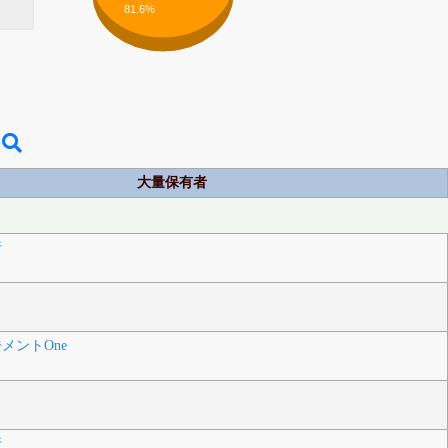
81.6%
大量保有者
行
メントOne
行