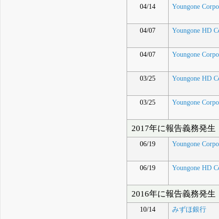
04/14
Youngone Corpo
04/07
Youngone HD Co
04/07
Youngone Corpo
03/25
Youngone HD Co
03/25
Youngone Corpo
2017年に報告義務発生
06/19
Youngone Corpo
06/19
Youngone HD Co
2016年に報告義務発生
10/14
みずほ銀行