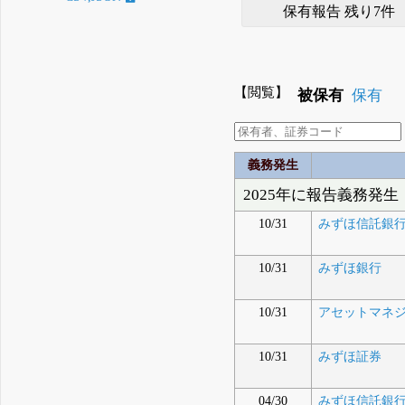
保有報告 残り7件
【閲覧】
被保有
保有
義務発生
2025年に報告義務発生
10/31
みずほ信託銀
10/31
みずほ銀行
10/31
アセットマネジ
10/31
みずほ証券
04/30
みずほ信託銀