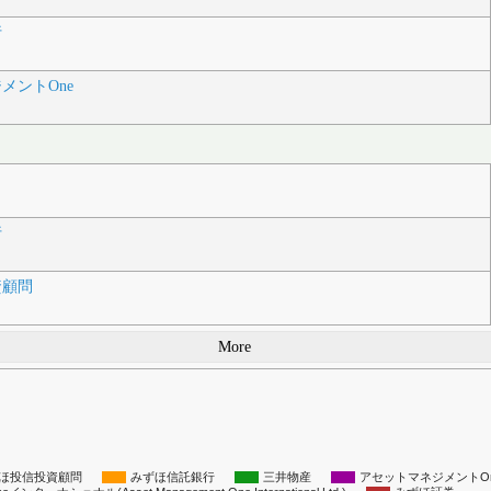
行
メントOne
行
資顧問
More
ほ投信投資顧問
みずほ信託銀行
三井物産
アセットマネジメントO