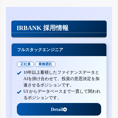
IRBANK 採用情報
フルスタックエンジニア
正社員
業務委託
10年以上蓄積したファイナンスデータと
AIを掛け合わせて、投資の意思決定を加
速させるポジションです。
UI からデータベースまで一貫して関われ
るポジションです。
Detail