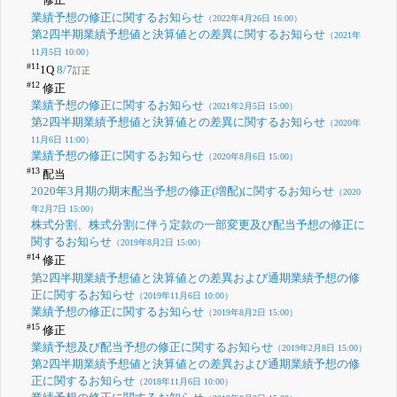
修正
業績予想の修正に関するお知らせ
（2022年4月26日 16:00）
第2四半期業績予想値と決算値との差異に関するお知らせ
（2021年
11月5日 10:00）
#11
1Q
8/7
訂正
#12
修正
業績予想の修正に関するお知らせ
（2021年2月5日 15:00）
第2四半期業績予想値と決算値との差異に関するお知らせ
（2020年
11月6日 11:00）
業績予想の修正に関するお知らせ
（2020年8月6日 15:00）
#13
配当
2020年3月期の期末配当予想の修正(増配)に関するお知らせ
（2020
年2月7日 15:00）
株式分割、株式分割に伴う定款の一部変更及び配当予想の修正に
関するお知らせ
（2019年8月2日 15:00）
#14
修正
第2四半期業績予想値と決算値との差異および通期業績予想の修
正に関するお知らせ
（2019年11月6日 10:00）
業績予想の修正に関するお知らせ
（2019年8月2日 15:00）
#15
修正
業績予想及び配当予想の修正に関するお知らせ
（2019年2月8日 15:00）
第2四半期業績予想値と決算値との差異および通期業績予想の修
正に関するお知らせ
（2018年11月6日 10:00）