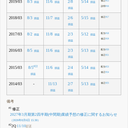
2019/03
8/3
11/6
2/8
5/14
修正
#15
損益
損益
損益
説明
#16
損益
2018/03
8/3
11/7
2/6
5/15
修正
#17
損益
損益
損益
損益
2017/03
8/2
11/8
2/3
5/12
配当
#18
損益
損益
損益
修正
#19
損益
2016/03
8/5
11/6
2/3
5/13
配当
#20
損益
損益
損益
修正
#21
損益
#22
8/5
2015/03
11/6
2/4
5/14
配当
#23
損益
損益
修正
#24
損益
損益
2014/03
-
11/13
2/7
5/13
修正
#25
損益
損益
損益
備考
#1
修正
2027年3月期第2四半期(中間期)業績予想の修正に関するお知らせ
（2026年8月6日 15:30）
#2
2Q
11/10
訂正