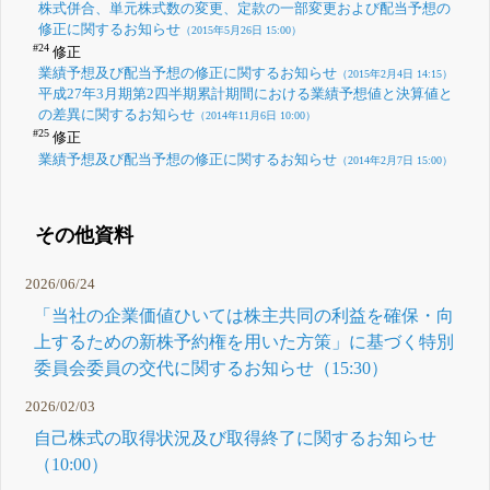
株式併合、単元株式数の変更、定款の一部変更および配当予想の
修正に関するお知らせ
（2015年5月26日 15:00）
#24
修正
業績予想及び配当予想の修正に関するお知らせ
（2015年2月4日 14:15）
平成27年3月期第2四半期累計期間における業績予想値と決算値と
の差異に関するお知らせ
（2014年11月6日 10:00）
#25
修正
業績予想及び配当予想の修正に関するお知らせ
（2014年2月7日 15:00）
その他資料
2026/06/24
「当社の企業価値ひいては株主共同の利益を確保・向
上するための新株予約権を用いた方策」に基づく特別
委員会委員の交代に関するお知らせ（15:30）
2026/02/03
自己株式の取得状況及び取得終了に関するお知らせ
（10:00）