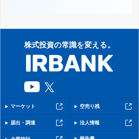
株式投資の常識を変える。
マーケット
空売り残
届出・調達
法人情報
報告書