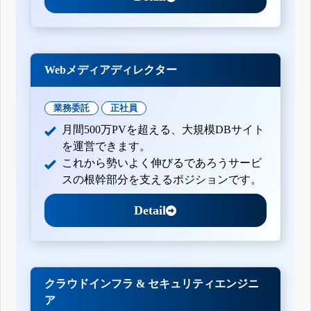
Webメディアディレクター
業務委託
正社員
月間500万PVを超える、大規模DBサイト
を運営できます。
これから勢いよく伸びるであろうサービ
スの根幹部分を支えるポジションです。
Detail
クラウドインフラ & セキュリティエンジニ
ア