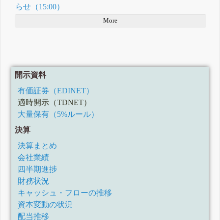
らせ（15:00）
More
開示資料
有価証券（EDINET）
適時開示（TDNET）
大量保有（5%ルール）
決算
決算まとめ
会社業績
四半期進捗
財務状況
キャッシュ・フローの推移
資本変動の状況
配当推移