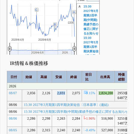
15:30
A
C
2027年3月
A
期第2四半
期(中間期)
2200
2200
業績予想の
B
修正に関す
るお知らせ
15:30
2026年4月
2026年6月
2027年3月
期第1四半
期決算短信
2026年6月
2026年6月
2026…
2026…
〔日本基
準〕(連結)
IR情報＆株価推移
8月 06, 2026
15:30 「当
B
前日
時価
社の企業価
日付
始値
高値
安値
終値
出来高
比
総額
値ひいては
株主共同の
2026
利益を確
08/07
2,056
2,126
2,031
2,075
-9.15%
2,824,200
2953億
保・向上す
るための新
6487万
株予約権を
08/06
15:30 2027年3月期第1四半期決算短信〔日本基準〕(連結)
用いた方
策」に基づ
08/06
15:30 2027年3月期第2四半期(中間期)業績予想の修正に関するお知らせ
く特別委員
08/06
2,286
2,298
2,263
2,284
+1.96%
516,900
3251億
会委員の交
1487万
代に関する
お知らせ
08/05
2,286
2,315
2,240
2,240
-0.49%
527,000
3188億
6月 24, 2026