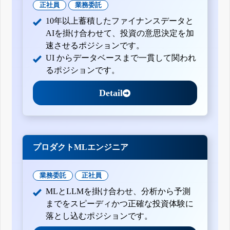
正社員
業務委託
10年以上蓄積したファイナンスデータと
AIを掛け合わせて、投資の意思決定を加
速させるポジションです。
UI からデータベースまで一貫して関われ
るポジションです。
Detail
プロダクトMLエンジニア
業務委託
正社員
MLとLLMを掛け合わせ、分析から予測
までをスピーディかつ正確な投資体験に
落とし込むポジションです。