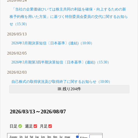
2026/06/24
「当社の企業価値ひいては株主共同の利益を確保・向上するための新
株予約権を用いた方策」に基づく特別委員会委員の交代に関するお知ら
せ（15:30）
2026/05/13
2026年3月期決算短信〔日本基準〕(連結)（10:00）
2026/02/05
2026年3月期第3四半期決算短信〔日本基準〕(連結)（15:30）
2026/02/03
自己株式の取得状況及び取得終了に関するお知らせ（10:00）
IR 残り204件
2026/03/13～2026/08/07
日足
週足
月足
Zoom:
株価
1h
1d
5d
1w
1m
3m
6m
1y
max
Filter: