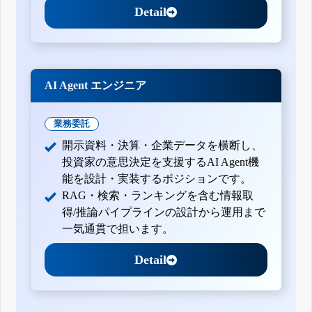
Detail
AI Agent エンジニア
業務委託
開示資料・決算・企業データを横断し、
投資家の意思決定を支援するAI Agent機
能を設計・実装するポジションです。
RAG・検索・ランキングを含む情報取
得/推論パイプラインの設計から運用まで
一気通貫で担います。
Detail