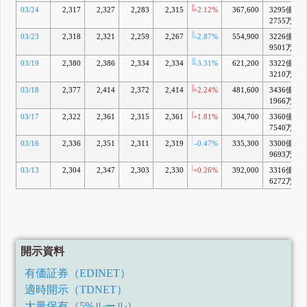
03/24
2,317
2,327
2,283
2,315
+2.12%
367,600
3295億
2755万
03/23
2,318
2,321
2,259
2,267
-2.87%
554,900
3226億
9501万
03/19
2,380
2,386
2,334
2,334
-3.31%
621,200
3322億
3210万
03/18
2,377
2,414
2,372
2,414
+2.24%
481,600
3436億
+
1966万
03/17
2,322
2,361
2,315
2,361
+1.81%
304,700
3360億
7540万
03/16
2,336
2,351
2,311
2,319
-0.47%
335,300
3300億
9693万
03/13
2,304
2,347
2,303
2,330
+0.26%
392,000
3316億
6272万
開示資料
有価証券（EDINET）
適時開示（TDNET）
大量保有（5%ルール）