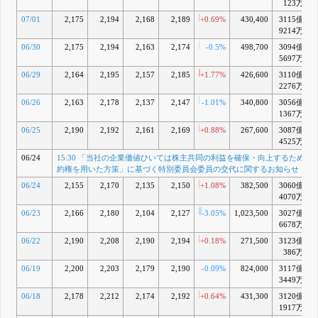
123万
07/01
2,175
2,194
2,168
2,189
+0.69%
430,400
3115億
9214万
06/30
2,175
2,194
2,163
2,174
-0.5%
498,700
3094億
+
5697万
06/29
2,164
2,195
2,157
2,185
+1.77%
426,600
3110億
2276万
06/26
2,163
2,178
2,137
2,147
-1.01%
340,800
3056億
+
1367万
06/25
2,190
2,192
2,161
2,169
+0.88%
267,600
3087億
+
4525万
06/24
15:30 「当社の企業価値ひいては株主共同の利益を確保・向上するための
約権を用いた方策」に基づく特別委員会委員の交代に関するお知らせ
06/24
2,155
2,170
2,135
2,150
+1.08%
382,500
3060億
+
4070万
06/23
2,166
2,180
2,104
2,127
-3.05%
1,023,500
3027億
6678万
06/22
2,190
2,208
2,190
2,194
+0.18%
271,500
3123億
+
386万
06/19
2,200
2,203
2,179
2,190
-0.09%
824,000
3117億
+
3449万
06/18
2,178
2,212
2,174
2,192
+0.64%
431,300
3120億
+
1917万