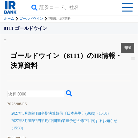
ホーム
ゴールドウイン
IR情報・決算資料
8111 ゴールドウイン
0
ゴールドウイン（8111）のIR情報・
決算資料
β版IRBANKでは、
8月24日まで完全無料
四半期業績・決算の進捗
がさらに
詳しく見られる
無料でβ版をはじめる
登録すると永久30%OFFと米株版の先行利用も付きます
2026/08/06
2027年3月期第1四半期決算短信〔日本基準〕(連結)（15:30）
2027年3月期第2四半期(中間期)業績予想の修正に関するお知らせ
（15:30）