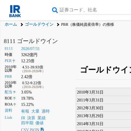
ホーム
ゴールドウイン
PBR（株価純資産倍率）の推移
8111 ゴールドウイン
8111
2026/07/31
時価
3262億円
PER
12.25倍
予
2010年
4.51-39.93倍
ゴールドウイン
以降
（2010-2026年）
PBR
2.42倍
2010年
0.52-9.22倍
以降
（2010-2026年）
2010年3月31日
配当
3.05%
予
ROE
19.78%
予
2011年3月31日
ROA
15.22%
予
2012年3月30日
資料
有報
大量
適時
2013年3月29日
Link
IR
決算
業績
四半期
価値
2014年3月31日
CSV,JSON