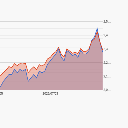
2,5…
2,4…
2,3…
2,2…
2,1…
2,0…
05
2026/07/03