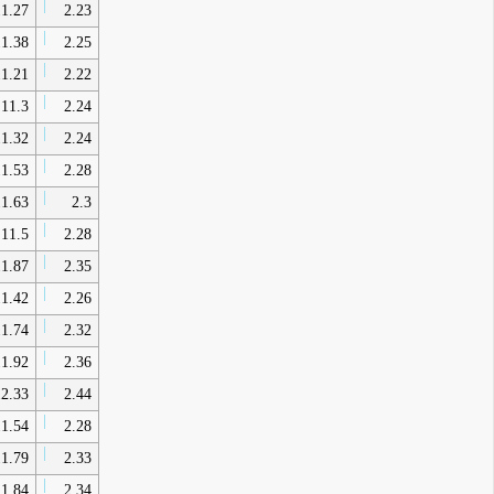
1.27
2.23
1.38
2.25
1.21
2.22
11.3
2.24
1.32
2.24
1.53
2.28
1.63
2.3
11.5
2.28
1.87
2.35
1.42
2.26
1.74
2.32
1.92
2.36
2.33
2.44
1.54
2.28
1.79
2.33
1.84
2.34