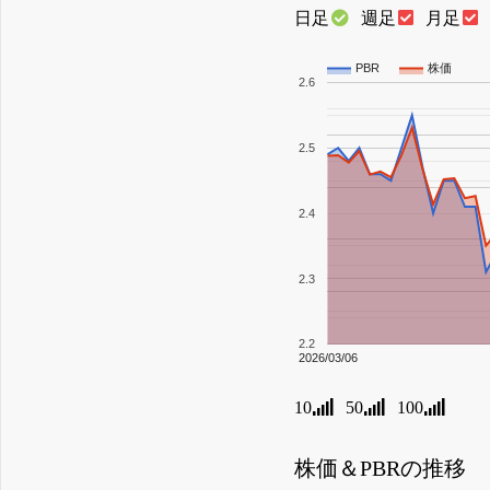
日足
週足
月足
PBR
株価
2.6
2.5
2.4
2.3
2.2
2026/03/06
10
50
100
株価＆PBRの推移