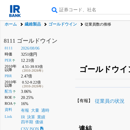
ホーム
繊維製品
ゴールドウイン
従業員数の推移
8111 ゴールドウイン
8111
2026/08/06
時価
3251億円
PER
12.21倍
予
2010年
4.51-39.93倍
ゴールドウイン
以降
（2010-2026年）
PBR
2.47倍
2010年
0.52-9.22倍
以降
（2010-2026年）
β版IRBANKでは、
8月
配当
3.06%
予
ROE
20.25%
予
無料
【有報】
従業員の状況
ROA
16%
予
登録すると永久30%
資料
有報
大量
適時
Link
IR
決算
業績
四半期
価値
連結
CSV,JSON