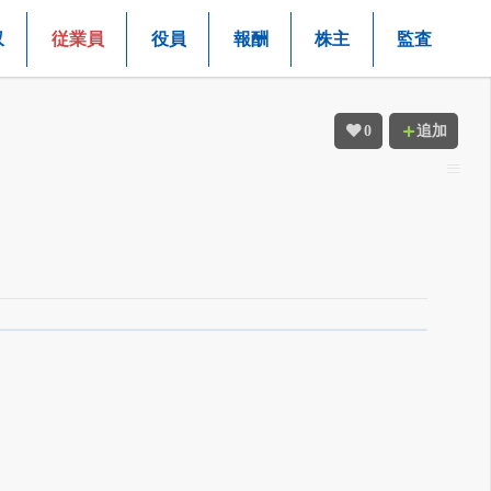
収
従業員
役員
報酬
株主
監査
0
追加