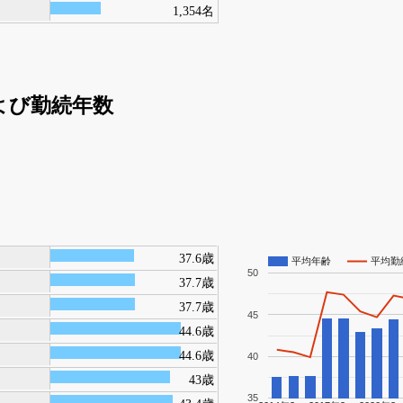
1,354名
よび勤続年数
37.6歳
平均年齢
平均勤
50
37.7歳
37.7歳
45
44.6歳
44.6歳
40
43歳
35