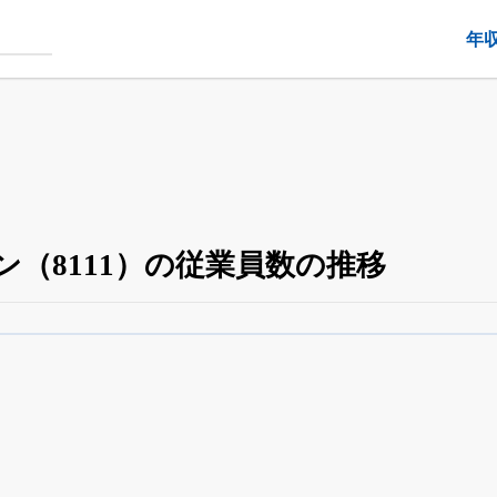
年
（8111）の従業員数の推移
役員の兼任・大株主
がさらに詳しく追える
24日まで完全無料
でβ版をはじめる
OFFと米株版の先行利用も付きます