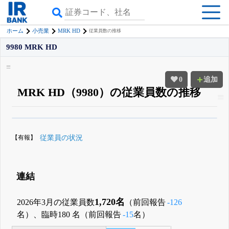
MRK HD
ホーム
小売業
従業員数の推移
9980 MRK HD
0
追加
MRK HD（9980）の従業員数の推移
β版IRBANKでは、
8月24日まで完全無料
役員の兼任・大株主
がさらに詳し
く追える
無料でβ版をはじめる
【有報】
従業員の状況
登録すると永久30%OFFと米株版の先行利用も付きます
連結
1,720名
2026年3月の従業員数
（前回報告
-126
名）、臨時180 名（前回報告
-15
名）