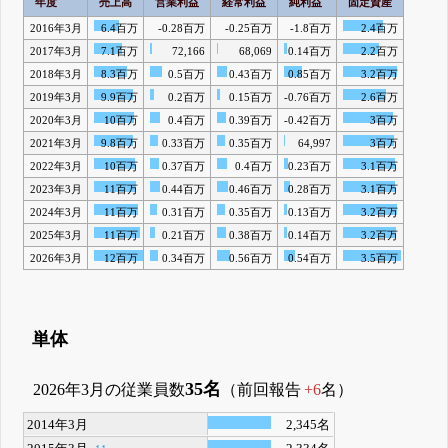
年度
売上高
営業利益
経常利益
純利益
固定資産
2016年3月
6.4百万
-0.28百万
-0.25百万
-1.8百万
2.4百万
2017年3月
7.1百万
72,166
68,069
0.14百万
2.2百万
2018年3月
8.3百万
0.5百万
0.43百万
0.85百万
3.2百万
2019年3月
9.9百万
0.2百万
0.15百万
-0.76百万
2.6百万
2020年3月
10百万
0.4百万
0.39百万
-0.42百万
3百万
2021年3月
9.8百万
0.33百万
0.35百万
64,997
3百万
2022年3月
10百万
0.37百万
0.4百万
0.23百万
3.1百万
2023年3月
11百万
0.44百万
0.46百万
0.28百万
3.1百万
2024年3月
11百万
0.31百万
0.35百万
0.13百万
3.2百万
2025年3月
11百万
0.21百万
0.38百万
0.14百万
3.2百万
2026年3月
12百万
0.34百万
0.56百万
0.54百万
3.5百万
単体
35名
2026年3月の従業員数
（前回報告
+6
名）
2014年3月
2,345名