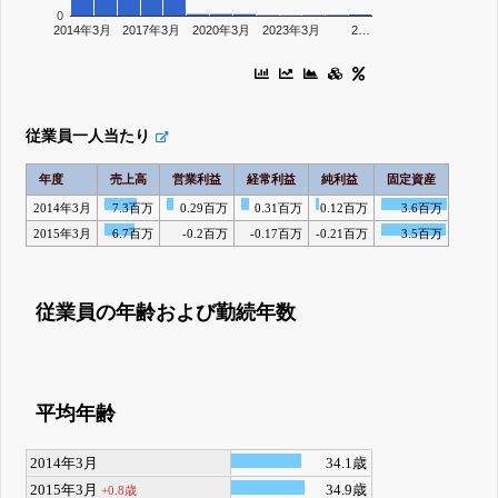
0
2014年3月
2017年3月
2020年3月
2023年3月
2…
従業員一人当たり
年度
売上高
営業利益
経常利益
純利益
固定資産
2014年3月
7.3百万
0.29百万
0.31百万
0.12百万
3.6百万
2015年3月
6.7百万
-0.2百万
-0.17百万
-0.21百万
3.5百万
従業員の年齢および勤続年数
平均年齢
2014年3月
34.1歳
2015年3月
34.9歳
+0.8歳