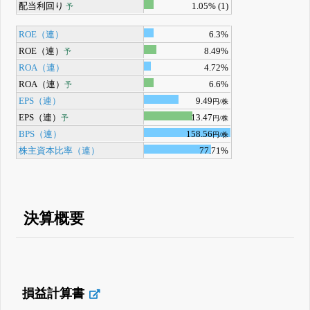
配当利回り
1.05% (1)
予
ROE（連）
6.3%
ROE（連）
8.49%
予
ROA（連）
4.72%
ROA（連）
6.6%
予
EPS（連）
9.49
円/株
EPS（連）
13.47
予
円/株
BPS（連）
158.56
円/株
株主資本比率（連）
77.71%
決算概要
損益計算書