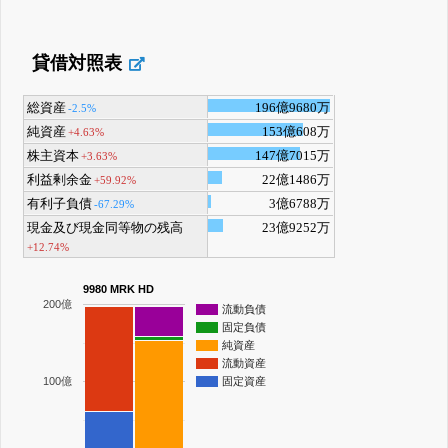
貸借対照表
総資産
196億9680万
-2.5%
純資産
153億608万
+4.63%
株主資本
147億7015万
+3.63%
利益剰余金
22億1486万
+59.92%
有利子負債
3億6788万
-67.29%
現金及び現金同等物の残高
23億9252万
+12.74%
9980 MRK HD
200億
流動負債
固定負債
純資産
流動資産
100億
固定資産