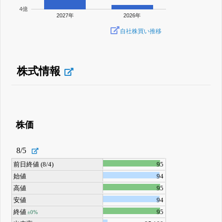
4億
2027年
2026年
自社株買い推移
株式情報
株価
8/5
前日終値 (8/4)
95
始値
94
高値
95
安値
94
終値
95
±0%