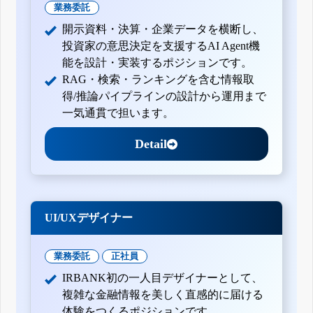
業務委託
開示資料・決算・企業データを横断し、
投資家の意思決定を支援するAI Agent機
能を設計・実装するポジションです。
RAG・検索・ランキングを含む情報取
得/推論パイプラインの設計から運用まで
一気通貫で担います。
Detail
UI/UXデザイナー
業務委託
正社員
IRBANK初の一人目デザイナーとして、
複雑な金融情報を美しく直感的に届ける
体験をつくるポジションです。