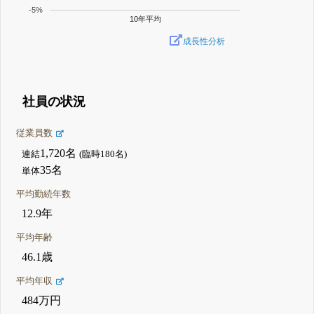
-5%
10年平均
成長性分析
社員の状況
従業員数
1,720名
連結
(臨時180名)
35名
単体
平均勤続年数
12.9年
平均年齢
46.1歳
平均年収
484万円