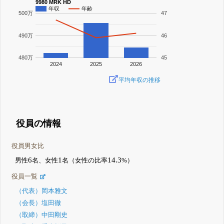
9980 MRK HD
年収
年齢
500万
47
490万
46
480万
45
2024
2025
2026
平均年収の推移
役員の情報
役員男女比
6
1
14.3
男性
名、女性
名（女性の比率
%）
役員一覧
（代表）岡本雅文
（会長）塩田徹
（取締）中田剛史