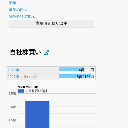
沿革
事業の内容
関係会社の状況
主要項目 残り12件
自社株買い
2026年
4億992万
2027年
5億2166万
+1億1174万
9980 MRK HD
自社株買い合計
5.5億
5億
4.5億