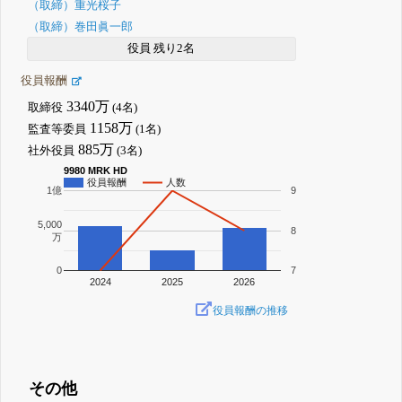
（取締）重光桜子
（取締）巻田眞一郎
役員 残り2名
役員報酬
3340万
取締役
(4名)
1158万
監査等委員
(1名)
885万
社外役員
(3名)
9980 MRK HD
役員報酬
人数
1億
9
5,000
8
万
0
7
2024
2025
2026
役員報酬の推移
その他