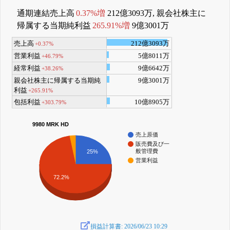
通期連結売上高
0.37%増
212億3093万, 親会社株主に
帰属する当期純利益
265.91%増
9億3001万
売上高
212億3093万
+0.37%
営業利益
5億8011万
+46.79%
経常利益
9億6642万
+38.26%
親会社株主に帰属する当期純
9億3001万
利益
+265.91%
包括利益
10億8905万
+303.79%
9980 MRK HD
売上原価
販売費及び一
般管理費
25%
営業利益
72.2%
損益計算書: 2026/06/23 10:29