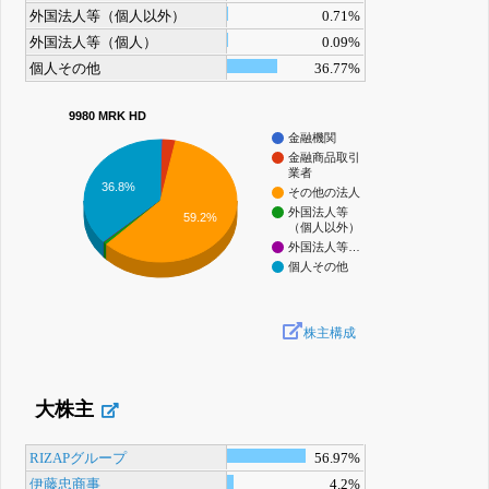
外国法人等（個人以外）
0.71%
外国法人等（個人）
0.09%
個人その他
36.77%
9980 MRK HD
金融機関
金融商品取引
業者
36.8%
その他の法人
外国法人等
59.2%
（個人以外）
外国法人等…
個人その他
株主構成
大株主
RIZAPグループ
56.97%
伊藤忠商事
4.2%