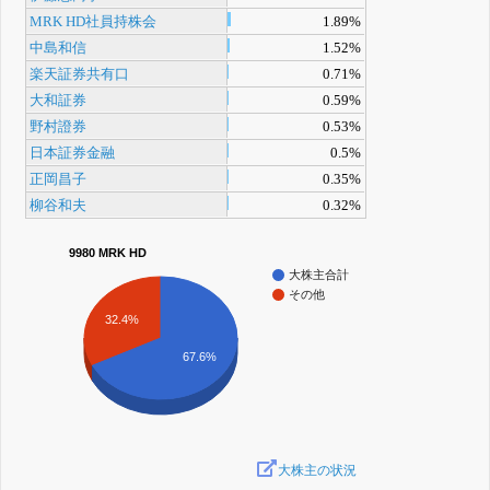
MRK HD社員持株会
1.89%
中島和信
1.52%
楽天証券共有口
0.71%
大和証券
0.59%
野村證券
0.53%
日本証券金融
0.5%
正岡昌子
0.35%
柳谷和夫
0.32%
9980 MRK HD
大株主合計
その他
32.4%
67.6%
大株主の状況