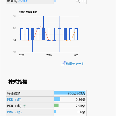
出来高
25,100
-25.96%
9980 MRK HD
96
95
94
93
7/22
7/29
8/5
株価チャート
株式指標
時価総額
96億2303万
PER（連）
9.86倍
PER（連）
7.05倍
予
PBR（連）
0.6倍