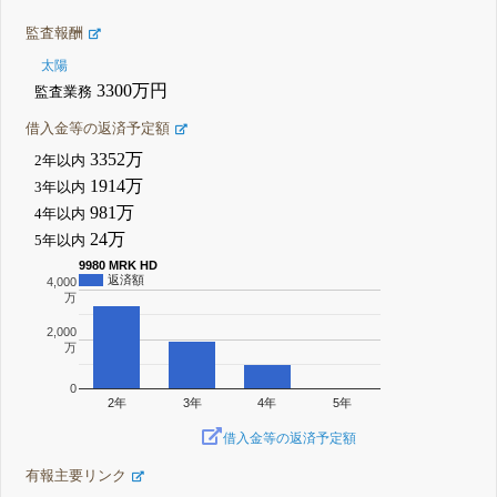
監査報酬
太陽
3300万円
監査業務
借入金等の返済予定額
3352万
2年以内
1914万
3年以内
981万
4年以内
24万
5年以内
9980 MRK HD
返済額
4,000
万
2,000
万
0
2年
3年
4年
5年
借入金等の返済予定額
有報主要リンク