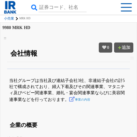
小売業
MRK HD
9980
MRK HD
0
追加
会社情報
β版IRBANKでは、
8月24日まで完全無料
四半期業績・決算の進捗
がさらに
詳しく見られる
無料でβ版をはじめる
当社グループは当社及び連結子会社3社、非連結子会社の計5
登録すると永久30%OFFと米株版の先行利用も付きます
社で構成されており、婦人下着及びその関連事業、マタニテ
ィ及びベビー関連事業、婚礼・宴会関連事業ならびに美容関
連事業などを行っております。
事業の内容
企業の概要