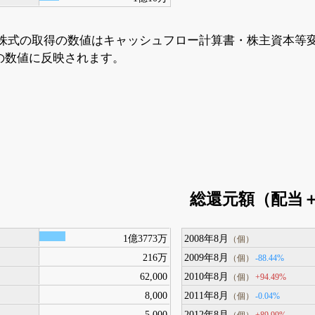
株式の取得の数値はキャッシュフロー計算書・株主資本等
の数値に反映されます。
総還元額（配当
1億3773万
2008年8月
（個）
216万
2009年8月
-88.44%
（個）
62,000
2010年8月
+94.49%
（個）
8,000
2011年8月
-0.04%
（個）
5,000
2012年8月
+89.99%
（個）