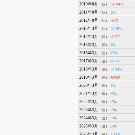
2010年8月
+99.94%
（個）
2011年8月
-0%
（個）
2012年8月
+90%
（個）
2013年3月
-57.89%
（個）
2014年3月
+100%
（個）
2015年3月
-0%
（個）
2016年3月
-75%
（連）
2017年3月
-99.6%
（連）
2018年3月
-71.14%
（連）
2019年3月
大幅増
（連）
2020年3月
-0%
（連）
2021年3月
±0%
（連）
2022年3月
±0%
（連）
2023年3月
±0%
（連）
2024年3月
±0%
（連）
2025年3月
±0%
（連）
2026年3月
-1.17%
（連）