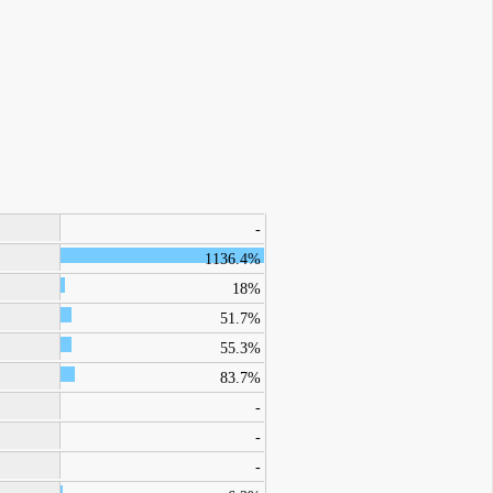
-
1136.4%
18%
51.7%
55.3%
83.7%
-
-
-