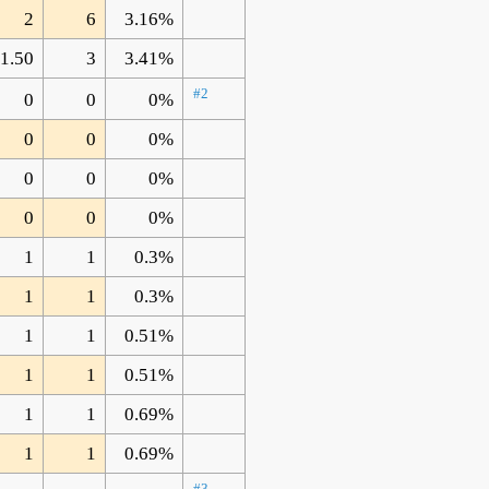
2
6
3.16%
1.50
3
3.41%
#2
0
0
0%
0
0
0%
0
0
0%
0
0
0%
1
1
0.3%
1
1
0.3%
1
1
0.51%
1
1
0.51%
1
1
0.69%
1
1
0.69%