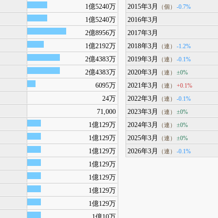
1億5240万
2015年3月
-0.7%
（個）
1億5240万
2016年3月
2億8956万
2017年3月
1億2192万
2018年3月
-1.2%
（連）
2億4383万
2019年3月
-0.1%
（連）
2億4383万
2020年3月
±0%
（連）
6095万
2021年3月
+0.1%
（連）
24万
2022年3月
-0.1%
（連）
71,000
2023年3月
±0%
（連）
1億129万
2024年3月
±0%
（連）
1億129万
2025年3月
±0%
（連）
1億129万
2026年3月
-0.1%
（連）
1億129万
1億129万
1億129万
1億129万
1億10万