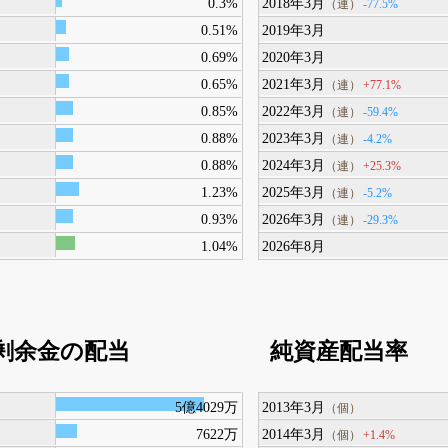
0.3%
2018年3月
-77.5%
（連）
0.51%
2019年3月
0.69%
2020年3月
0.65%
2021年3月
+77.1%
（連）
0.85%
2022年3月
-59.4%
（連）
0.88%
2023年3月
-4.2%
（連）
0.88%
2024年3月
+25.3%
（連）
1.23%
2025年3月
-5.2%
（連）
0.93%
2026年3月
-29.3%
（連）
1.04%
2026年8月
剰余金の配当
純資産配当率
5億4029万
2013年3月
（個）
7622万
2014年3月
+1.4%
（個）