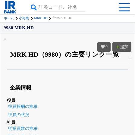
MRK HD
ホーム
小売業
主要リンク一覧
9980 MRK HD
0
追加
MRK HD（9980）の主要リンク一覧
β版IRBANKでは、
8月24日まで完全無料
四半期業績・決算の進捗
がさらに
詳しく見られる
無料でβ版をはじめる
企業情報
登録すると永久30%OFFと米株版の先行利用も付きます
役員
役員報酬の推移
役員の状況
社員
従業員数の推移