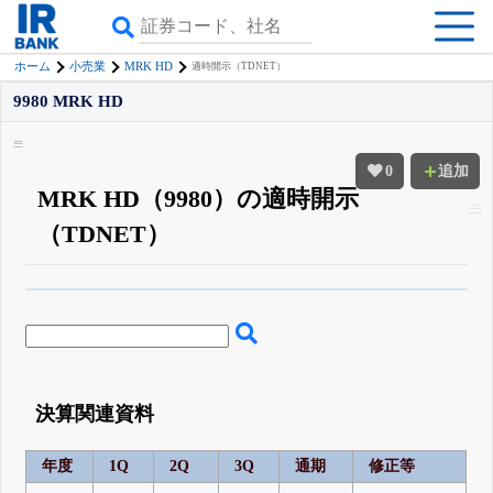
MRK HD
ホーム
小売業
適時開示（TDNET）
9980 MRK HD
0
追加
MRK HD（9980）の適時開示
（TDNET）
β版IRBANKでは、
8月24日まで完全無料
四半期業績・決算の進捗
がさらに
詳しく見られる
無料でβ版をはじめる
登録すると永久30%OFFと米株版の先行利用も付きます
決算関連資料
年度
1Q
2Q
3Q
通期
修正等