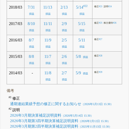
#22
5/14
2018/03
7/31
11/13
2/13
修正
#23
説明
#24
損益
損益
損益
損益
2017/03
8/10
11/11
2/9
5/15
修正
#25
株主優待
#26
損益
損益
損益
損益
2016/03
8/7
11/9
2/5
5/11
修正
#27
損益
損益
損益
損益
2015/03
8/8
11/7
2/6
5/8
修正
#28
損益
損益
損益
損益
2014/03
-
11/8
2/7
5/9
修正
#29
損益
損益
損益
備考
#1
修正
通期連結業績予想の修正に関するお知らせ
（2026年5月13日 15:30）
#2
説明
2026年3月期決算補足説明資料
（2026年5月14日 15:30）
2026年3月期第3四半期決算補足説明資料
（2026年2月12日 15:30）
2026年3月期第2四半期決算補足説明資料
（2025年11月13日 15:30）