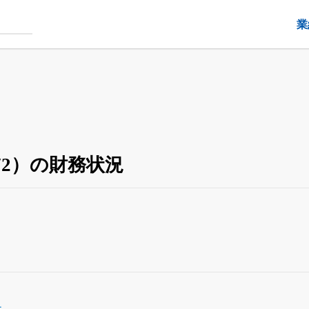
業
72）の財務状況
4