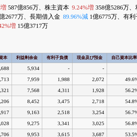
%増
587億856万、株主資本
9.24%増
358億5286
8億2677万、長期借入金
89.96%減
1億6775万、有
.42%増
15億3717万
資本
利益剰余金
有利子負債
現金及び預金
自己資本比率
,688
5,934
-
-
,713
7,959
1,988
2,072
49.6
,321
7,568
4,311
1,928
56.2
,206
8,452
3,475
2,718
54.8
,917
9,163
2,518
3,254
56.7
,028
9,275
3,341
3,025
56.8
,706
9,953
3,615
3,687
53.5