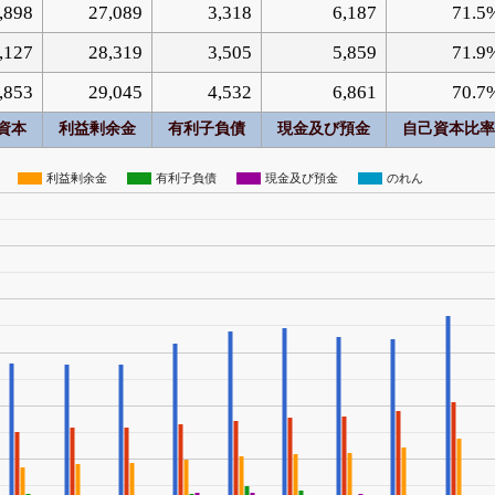
,898
27,089
3,318
6,187
71.5
,127
28,319
3,505
5,859
71.9
,853
29,045
4,532
6,861
70.7
資本
利益剰余金
有利子負債
現金及び預金
自己資本比率
利益剰余金
有利子負債
現金及び預金
のれん