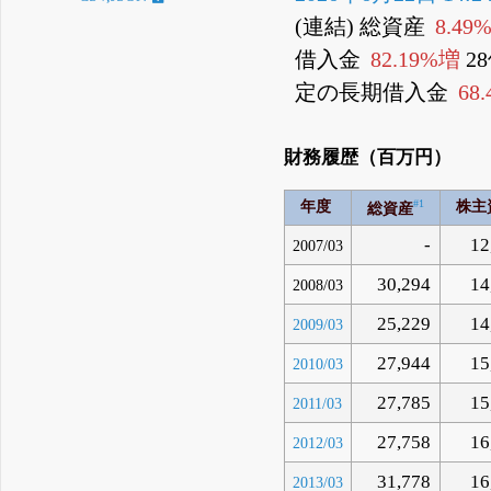
(連結) 総資産
8.49
借入金
82.19%増
2
定の長期借入金
68
財務履歴（百万円）
#1
年度
株主
総資産
-
12
2007/03
30,294
14
2008/03
25,229
14
2009/03
27,944
15
2010/03
27,785
15
2011/03
27,758
16
2012/03
31,778
16
2013/03