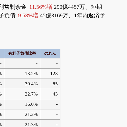
万、利益剰余金
11.56%増
290億4457万、短期
利子負債
9.58%増
45億3169万、1年内返済予
有利子負債比率
のれん
-
-
-
%
13.2%
128
%
30.4%
85
%
22.7%
43
%
16.0%
-
%
21.2%
-
%
21.3%
-