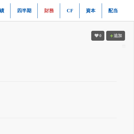
績
四半期
財務
CF
資本
配当
0
追加