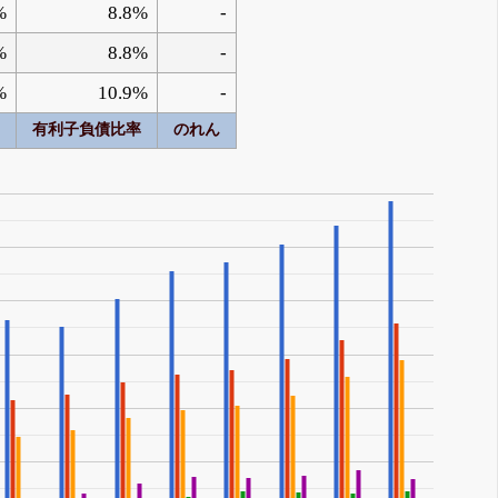
%
8.8%
-
%
8.8%
-
%
10.9%
-
有利子負債比率
のれん