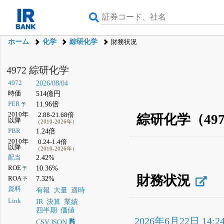
ホーム
化学
綜研化学
財務状況
4972 綜研化学
4972
2026/08/04
時価
514億円
PER
11.96倍
予
2010年
2.88-21.68倍
綜研化学（49
以降
（2010-2026年）
PBR
1.24倍
2010年
0.24-1.4倍
以降
（2010-2026年）
配当
2.42%
ROE
10.36%
予
財務状況
ROA
7.32%
予
資料
有報
大量
適時
Link
IR
決算
業績
四半期
価値
2026年6月22日 14:2
CSV,JSON