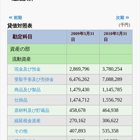
前期
次期
（千円）
貸借対照表
2009年3月31
2010年3月31
勘定科目
日
日
資産の部
流動資産
2,869,796
3,780,254
現金及び預金
6,476,262
7,088,289
受取手形及び売掛金
1,479,430
1,145,785
商品及び製品
1,474,712
1,556,792
仕掛品
458,678
464,938
原材料及び貯蔵品
270,162
306,622
繰延税金資産
407,893
535,358
その他