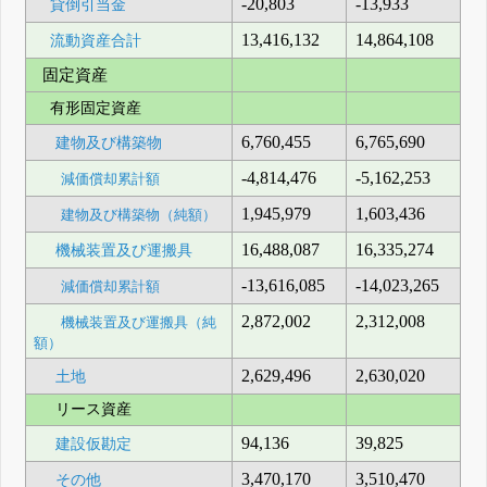
-20,803
-13,933
貸倒引当金
13,416,132
14,864,108
流動資産合計
固定資産
有形固定資産
6,760,455
6,765,690
建物及び構築物
-4,814,476
-5,162,253
減価償却累計額
1,945,979
1,603,436
建物及び構築物（純額）
16,488,087
16,335,274
機械装置及び運搬具
-13,616,085
-14,023,265
減価償却累計額
2,872,002
2,312,008
機械装置及び運搬具（純
額）
2,629,496
2,630,020
土地
リース資産
94,136
39,825
建設仮勘定
3,470,170
3,510,470
その他