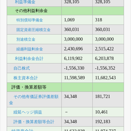
328,105
328,105
利益準備金
その他利益剰余金
1,069
318
特別償却準備金
360,031
360,031
固定資産圧縮積立金
3,000,000
3,000,000
別途積立金
2,430,696
2,515,422
繰越利益剰余金
6,119,902
6,203,878
利益剰余金合計
-1,556,330
-1,556,352
自己株式
11,598,589
11,682,543
株主資本合計
評価・換算差額等
34,348
181,721
その他有価証券評価差額
金
－
10,461
繰延ヘッジ損益
34,348
192,183
評価・換算差額等合計