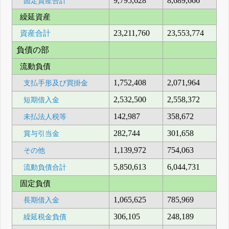
9,795,628
8,689,666
固定資産合計
繰延資産
資産合計
23,211,760
23,553,774
負債の部
流動負債
1,752,408
2,071,964
支払手形及び買掛金
2,532,500
2,558,372
短期借入金
142,987
358,672
未払法人税等
282,744
301,658
賞与引当金
1,139,972
754,063
その他
5,850,613
6,044,731
流動負債合計
固定負債
1,065,625
785,969
長期借入金
306,105
248,189
繰延税金負債