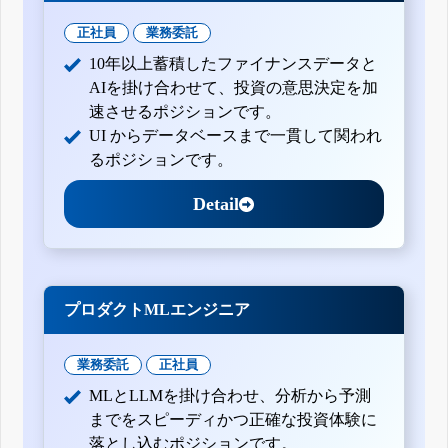
四半期報告書-第140期第3四半期(平成30年10月1日-平成30年
12月31日)
正社員
業務委託
四半期報告書-第140期第2四半期(平成30年7月1日-平成30年9
月30日)
10年以上蓄積したファイナンスデータと
四半期報告書-第140期第1四半期(平成30年4月1日-平成30年6
月30日)
AIを掛け合わせて、投資の意思決定を加
有価証券報告書-第139期(平成29年4月1日-平成30年3月31日)
速させるポジションです。
四半期報告書-第139期第3四半期(平成29年10月1日-平成29年
UI からデータベースまで一貫して関われ
12月31日)
るポジションです。
四半期報告書-第139期第2四半期(平成29年7月1日-平成29年9
月30日)
四半期報告書-第139期第1四半期(平成29年4月1日-平成29年6
Detail
月30日)
有価証券報告書-第138期(平成28年4月1日-平成29年3月31日)
四半期報告書-第138期第3四半期(平成28年10月1日-平成28年
12月31日)
四半期報告書-第138期第2四半期(平成28年7月1日-平成28年9
月30日)
プロダクトMLエンジニア
四半期報告書-第138期第1四半期(平成28年4月1日-平成28年6
月30日)
有価証券報告書-第137期(平成27年4月1日-平成28年3月31日)
業務委託
正社員
四半期報告書-第137期第3四半期(平成27年10月1日-平成27年
MLとLLMを掛け合わせ、分析から予測
12月31日)
四半期報告書-第137期第2四半期(平成27年7月1日-平成27年9
までをスピーディかつ正確な投資体験に
月30日)
落とし込むポジションです。