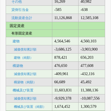
16,269
40,982
その他
-585
-638
貸倒引当金
11,126,868
12,585,108
流動資産合計
固定資産
有形固定資産
4,564,546
4,560,103
建物
-3,686,125
-3,903,900
減価償却累計額
878,421
656,203
建物（純額）
476,650
477,608
構築物
-409,961
-432,116
減価償却累計額
66,689
45,492
構築物（純額）
11,603,831
11,388,136
機械及び装置
-9,929,378
-10,087,556
減価償却累計額
1,674,452
1,300,579
機械及び装置（純額）