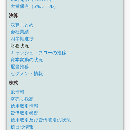
有価証券報告書
大量保有（5%ルール）
四半期報告書-第143期第3四半期(令和3年10月1日-令和3年12
月31日)
決算
四半期報告書-第143期第2四半期(令和3年7月1日-令和3年9月
30日)
決算まとめ
四半期報告書-第143期第1四半期(令和3年4月1日-令和3年6月
会社業績
30日)
有価証券報告書-第142期(令和2年4月1日-令和3年3月31日)
四半期進捗
四半期報告書-第142期第3四半期(令和2年10月1日-令和2年12
財務状況
月31日)
キャッシュ・フローの推移
四半期報告書-第142期第2四半期(令和2年7月1日-令和2年9月
30日)
資本変動の状況
四半期報告書-第142期第1四半期(令和2年4月1日-令和2年6月
配当推移
30日)
セグメント情報
有価証券報告書-第141期(平成31年4月1日-令和2年3月31日)
訂正有価証券報告書-第140期(平成30年4月1日-平成31年3月
株式
31日)
四半期報告書-第141期第3四半期(令和1年10月1日-令和1年12
IR情報
月31日)
空売り残高
四半期報告書-第141期第2四半期(令和1年7月1日-令和1年9月
30日)
信用取引情報
四半期報告書-第141期第1四半期(平成31年4月1日-令和1年6
貸借取引状況
月30日)
信用取引及び貸借取引の状況
有価証券報告書-第140期(平成30年4月1日-平成31年3月31日)
逆日歩情報
訂正四半期報告書-第140期第3四半期(平成30年10月1日-平成