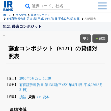
ホーム
ゴム製品
藤倉コンポジット
有価証券報告書-第131期(平成21年4月1日-平成22年3月31日)
貸借対照表
5121 藤倉コンポジット
0
追加
藤倉コンポジット（5121）の貸借対
照表
β版IRBANKでは、
8月24日まで完全無料
四半期業績・決算の進捗
がさらに
詳しく見られる
無料でβ版をはじめる
【提出】
2010年6月29日 15:38
登録すると永久30%OFFと米株版の先行利用も付きます
【資料】
有価証券報告書-第131期(平成21年4月1日-平成22年3月
31日)
【閲覧】
損益
貸借
CF
資本
連結決算