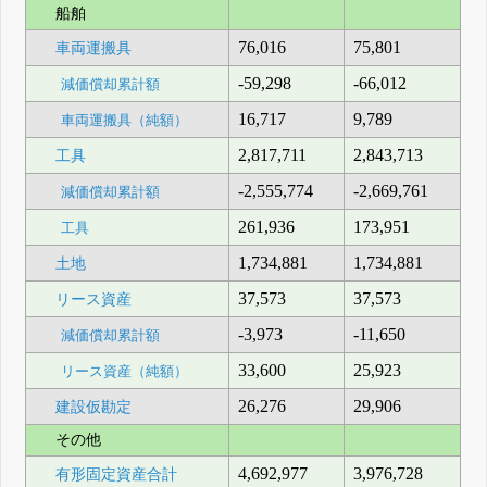
船舶
76,016
75,801
車両運搬具
-59,298
-66,012
減価償却累計額
16,717
9,789
車両運搬具（純額）
2,817,711
2,843,713
工具
-2,555,774
-2,669,761
減価償却累計額
261,936
173,951
工具
1,734,881
1,734,881
土地
37,573
37,573
リース資産
-3,973
-11,650
減価償却累計額
33,600
25,923
リース資産（純額）
26,276
29,906
建設仮勘定
その他
4,692,977
3,976,728
有形固定資産合計