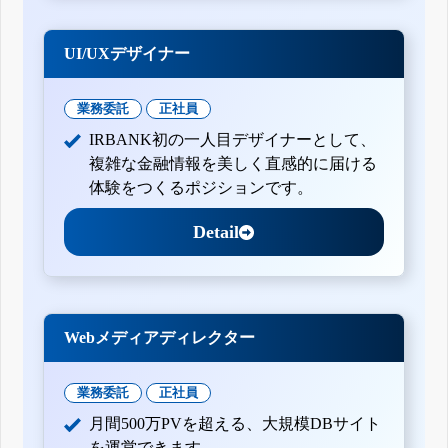
12月31日)
四半期報告書-第133期第2四半期(平成23年7月1日-平成23年9
月30日)
UI/UXデザイナー
四半期報告書-第133期第1四半期(平成23年4月1日-平成23年6
月30日)
有価証券報告書-第132期(平成22年4月1日-平成23年3月31日)
業務委託
正社員
四半期報告書-第132期第3四半期(平成22年10月1日-平成22年
12月31日)
IRBANK初の一人目デザイナーとして、
有価証券報告書-第131期(平成21年4月1日-平成22年3月31日)
複雑な金融情報を美しく直感的に届ける
有価証券報告書-第130期(平成20年4月1日-平成21年3月31日)
体験をつくるポジションです。
Detail
Webメディアディレクター
業務委託
正社員
月間500万PVを超える、大規模DBサイト
を運営できます。