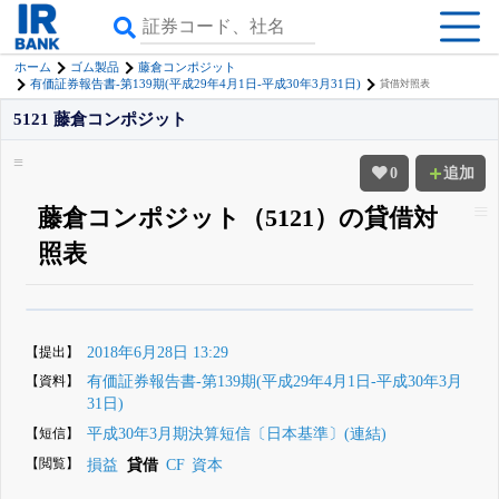
ホーム
ゴム製品
藤倉コンポジット
有価証券報告書-第139期(平成29年4月1日-平成30年3月31日)
貸借対照表
5121 藤倉コンポジット
0
追加
藤倉コンポジット（5121）の貸借対
照表
β版IRBANKでは、
8月24日まで完全無料
四半期業績・決算の進捗
がさらに
詳しく見られる
無料でβ版をはじめる
【提出】
2018年6月28日 13:29
登録すると永久30%OFFと米株版の先行利用も付きます
【資料】
有価証券報告書-第139期(平成29年4月1日-平成30年3月
31日)
【短信】
平成30年3月期決算短信〔日本基準〕(連結)
【閲覧】
損益
貸借
CF
資本