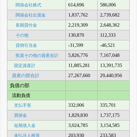
614,696
586,006
関係会社株式
1,837,762
2,739,682
関係会社出資金
2,219,309
2,648,362
長期貸付金
130,870
112,333
その他
-31,599
-46,521
貸倒引当金
5,826,776
7,167,048
投資その他の資産合計
11,885,281
13,391,735
固定資産計
資産の部合計
27,267,660
29,440,956
負債の部
流動負債
332,006
335,701
支払手形
1,829,830
1,737,175
買掛金
3,024,785
3,154,585
短期借入金
203,930
233,583
未払法人税等