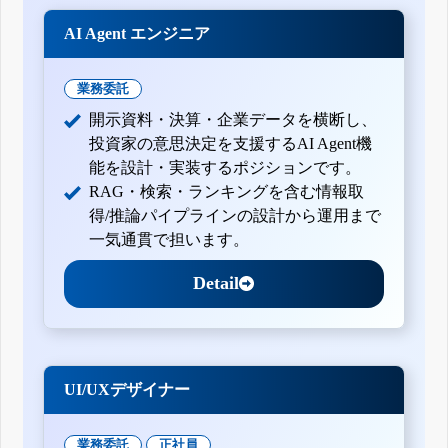
四半期報告書-第136期第1四半期(平成26年4月1日-平成26年6
AI Agent エンジニア
月30日)
有価証券報告書-第135期(平成25年4月1日-平成26年3月31日)
四半期報告書-第135期第3四半期(平成25年10月1日-平成25年
業務委託
12月31日)
四半期報告書-第135期第2四半期(平成25年7月1日-平成25年9
開示資料・決算・企業データを横断し、
月30日)
投資家の意思決定を支援するAI Agent機
四半期報告書-第135期第1四半期(平成25年4月1日-平成25年6
月30日)
能を設計・実装するポジションです。
有価証券報告書-第134期(平成24年4月1日-平成25年3月31日)
RAG・検索・ランキングを含む情報取
四半期報告書-第134期第3四半期(平成24年10月1日-平成24年
得/推論パイプラインの設計から運用まで
12月31日)
四半期報告書-第134期第2四半期(平成24年7月1日-平成24年9
一気通貫で担います。
月30日)
四半期報告書-第134期第1四半期(平成24年4月1日-平成24年6
Detail
月30日)
有価証券報告書-第133期(平成23年4月1日-平成24年3月31日)
四半期報告書-第133期第3四半期(平成23年10月1日-平成23年
12月31日)
四半期報告書-第133期第2四半期(平成23年7月1日-平成23年9
月30日)
UI/UXデザイナー
四半期報告書-第133期第1四半期(平成23年4月1日-平成23年6
月30日)
有価証券報告書-第132期(平成22年4月1日-平成23年3月31日)
業務委託
正社員