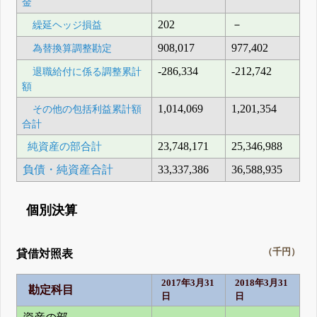
金
202
－
繰延ヘッジ損益
908,017
977,402
為替換算調整勘定
-286,334
-212,742
退職給付に係る調整累計
額
1,014,069
1,201,354
その他の包括利益累計額
合計
純資産の部合計
23,748,171
25,346,988
負債・純資産合計
33,337,386
36,588,935
個別決算
（千円）
貸借対照表
2017年3月31
2018年3月31
勘定科目
日
日