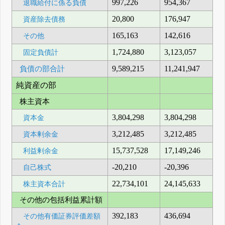
997,226
954,367
退職給付に係る負債
20,800
176,947
資産除去債務
165,163
142,616
その他
1,724,880
3,123,057
固定負債計
負債の部合計
9,589,215
11,241,947
純資産の部
株主資本
3,804,298
3,804,298
資本金
3,212,485
3,212,485
資本剰余金
15,737,528
17,149,246
利益剰余金
-20,210
-20,396
自己株式
22,734,101
24,145,633
株主資本合計
その他の包括利益累計額
392,183
436,694
その他有価証券評価差額