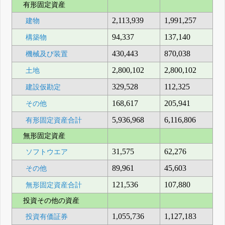
有形固定資産
2,113,939
1,991,257
建物
94,337
137,140
構築物
430,443
870,038
機械及び装置
2,800,102
2,800,102
土地
329,528
112,325
建設仮勘定
168,617
205,941
その他
5,936,968
6,116,806
有形固定資産合計
無形固定資産
31,575
62,276
ソフトウエア
89,961
45,603
その他
121,536
107,880
無形固定資産合計
投資その他の資産
1,055,736
1,127,183
投資有価証券