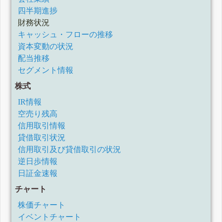
有価証券報告書-第142期(令和2年4月1日-令和3年3月31日)
四半期進捗
四半期報告書-第142期第3四半期(令和2年10月1日-令和2年12
財務状況
月31日)
キャッシュ・フローの推移
四半期報告書-第142期第2四半期(令和2年7月1日-令和2年9月
30日)
資本変動の状況
四半期報告書-第142期第1四半期(令和2年4月1日-令和2年6月
配当推移
30日)
セグメント情報
有価証券報告書-第141期(平成31年4月1日-令和2年3月31日)
訂正有価証券報告書-第140期(平成30年4月1日-平成31年3月
株式
31日)
四半期報告書-第141期第3四半期(令和1年10月1日-令和1年12
IR情報
月31日)
空売り残高
四半期報告書-第141期第2四半期(令和1年7月1日-令和1年9月
30日)
信用取引情報
四半期報告書-第141期第1四半期(平成31年4月1日-令和1年6
貸借取引状況
月30日)
信用取引及び貸借取引の状況
有価証券報告書-第140期(平成30年4月1日-平成31年3月31日)
逆日歩情報
訂正四半期報告書-第140期第3四半期(平成30年10月1日-平成
30年12月31日)
日証金速報
訂正四半期報告書-第140期第2四半期(平成30年7月1日-平成
30年9月30日)
チャート
訂正四半期報告書-第140期第1四半期(平成30年4月1日-平成
株価チャート
30年6月30日)
訂正有価証券報告書-第139期(平成29年4月1日-平成30年3月
イベントチャート