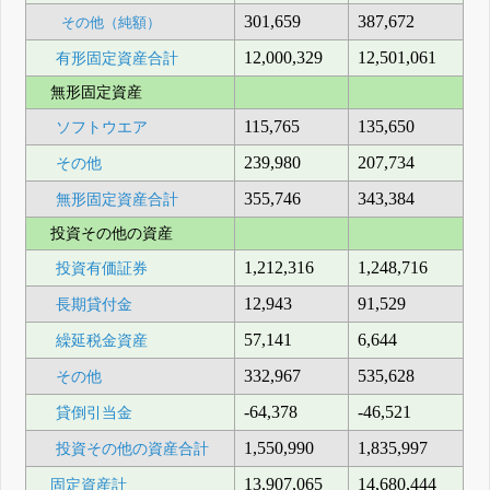
301,659
387,672
その他（純額）
12,000,329
12,501,061
有形固定資産合計
無形固定資産
115,765
135,650
ソフトウエア
239,980
207,734
その他
355,746
343,384
無形固定資産合計
投資その他の資産
1,212,316
1,248,716
投資有価証券
12,943
91,529
長期貸付金
57,141
6,644
繰延税金資産
332,967
535,628
その他
-64,378
-46,521
貸倒引当金
1,550,990
1,835,997
投資その他の資産合計
13,907,065
14,680,444
固定資産計