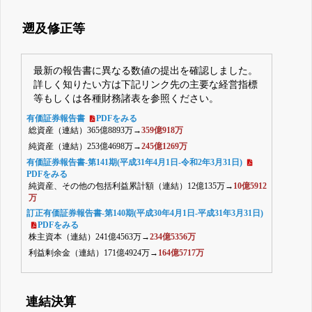
遡及修正等
最新の報告書に異なる数値の提出を確認しました。
詳しく知りたい方は下記リンク先の主要な経営指標
等もしくは各種財務諸表を参照ください。
有価証券報告書
PDFをみる
総資産（連結）365億8893万→
359億918万
純資産（連結）253億4698万→
245億1269万
有価証券報告書-第141期(平成31年4月1日-令和2年3月31日)
PDFをみる
純資産、その他の包括利益累計額（連結）12億135万→
10億5912
万
訂正有価証券報告書-第140期(平成30年4月1日-平成31年3月31日)
PDFをみる
株主資本（連結）241億4563万→
234億5356万
利益剰余金（連結）171億4924万→
164億5717万
連結決算