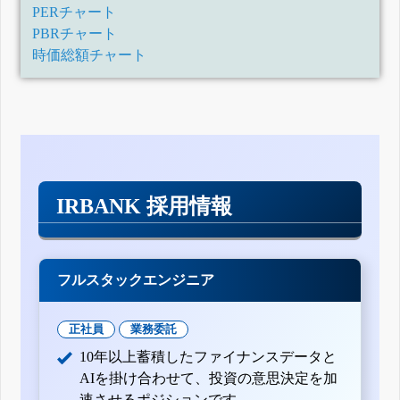
31日)
PERチャート
訂正四半期報告書-第139期第3四半期(平成29年10月1日-平成
29年12月31日)
PBRチャート
訂正四半期報告書-第139期第2四半期(平成29年7月1日-平成
時価総額チャート
29年9月30日)
訂正四半期報告書-第139期第1四半期(平成29年4月1日-平成
29年6月30日)
訂正有価証券報告書-第138期(平成28年4月1日-平成29年3月
31日)
訂正四半期報告書-第138期第3四半期(平成28年10月1日-平成
28年12月31日)
訂正四半期報告書-第138期第2四半期(平成28年7月1日-平成
28年9月30日)
IRBANK 採用情報
訂正四半期報告書-第138期第1四半期(平成28年4月1日-平成
28年6月30日)
訂正有価証券報告書-第137期(平成27年4月1日-平成28年3月
31日)
訂正有価証券報告書-第136期(平成26年4月1日-平成27年3月
フルスタックエンジニア
31日)
四半期報告書-第140期第3四半期(平成30年10月1日-平成30年
12月31日)
正社員
業務委託
四半期報告書-第140期第2四半期(平成30年7月1日-平成30年9
月30日)
10年以上蓄積したファイナンスデータと
四半期報告書-第140期第1四半期(平成30年4月1日-平成30年6
月30日)
AIを掛け合わせて、投資の意思決定を加
有価証券報告書-第139期(平成29年4月1日-平成30年3月31日)
速させるポジションです。