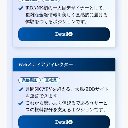
四半期報告書-第132期第3四半期(平成22年10月1日-平成22年
12月31日)
IRBANK初の一人目デザイナーとして、
有価証券報告書-第131期(平成21年4月1日-平成22年3月31日)
複雑な金融情報を美しく直感的に届ける
有価証券報告書-第130期(平成20年4月1日-平成21年3月31日)
体験をつくるポジションです。
Detail
Webメディアディレクター
業務委託
正社員
月間500万PVを超える、大規模DBサイト
を運営できます。
これから勢いよく伸びるであろうサービ
スの根幹部分を支えるポジションです。
Detail