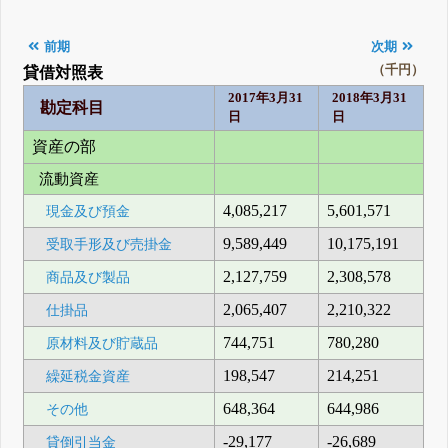
前期
次期
（千円）
貸借対照表
2017年3月31
2018年3月31
勘定科目
日
日
資産の部
流動資産
4,085,217
5,601,571
現金及び預金
9,589,449
10,175,191
受取手形及び売掛金
2,127,759
2,308,578
商品及び製品
2,065,407
2,210,322
仕掛品
744,751
780,280
原材料及び貯蔵品
198,547
214,251
繰延税金資産
648,364
644,986
その他
-29,177
-26,689
貸倒引当金