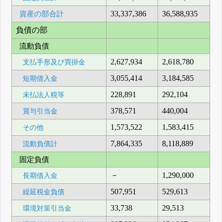
資産の部合計
33,337,386
36,588,935
負債の部
流動負債
2,627,934
2,618,780
支払手形及び買掛金
3,055,414
3,184,585
短期借入金
228,891
292,104
未払法人税等
378,571
440,004
賞与引当金
1,573,522
1,583,415
その他
7,864,335
8,118,889
流動負債計
固定負債
－
1,290,000
長期借入金
507,951
529,613
繰延税金負債
33,738
29,513
環境対策引当金