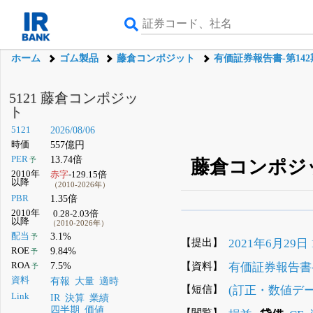
ホーム
ゴム製品
藤倉コンポジット
有価証券報告書-第142期
5121 藤倉コンポジッ
ト
5121
2026/08/06
時価
557億円
PER
13.74倍
予
藤倉コンポジッ
2010年
赤字
-129.15倍
以降
（2010-2026年）
PBR
1.35倍
2010年
0.28-2.03倍
β版IRBANKでは、
8月
以降
（2010-2026年）
配当
3.1%
予
無料
【提出】
2021年6月29日 1
ROE
9.84%
予
登録すると永久30%
【資料】
有価証券報告書-第
ROA
7.5%
予
資料
有報
大量
適時
【短信】
(訂正・数値デ
Link
IR
決算
業績
四半期
価値
【閲覧】