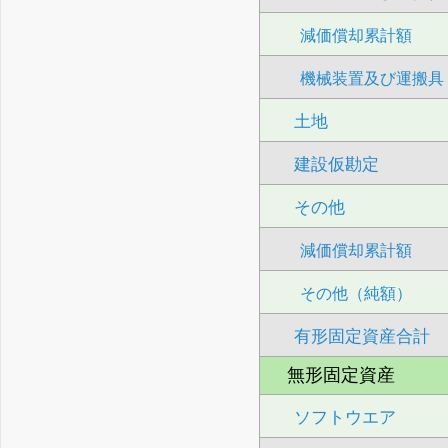
減価償却累計額
機械装置及び運搬具
土地
建設仮勘定
その他
減価償却累計額
その他（純額）
有形固定資産合計
無形固定資産
ソフトウエア