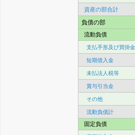
資産の部合計
負債の部
流動負債
支払手形及び買掛
短期借入金
未払法人税等
賞与引当金
その他
流動負債計
固定負債