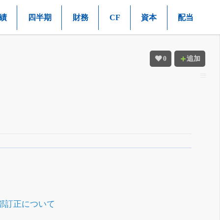
績
四半期
財務
CF
資本
配当
0
追加
一部訂正について