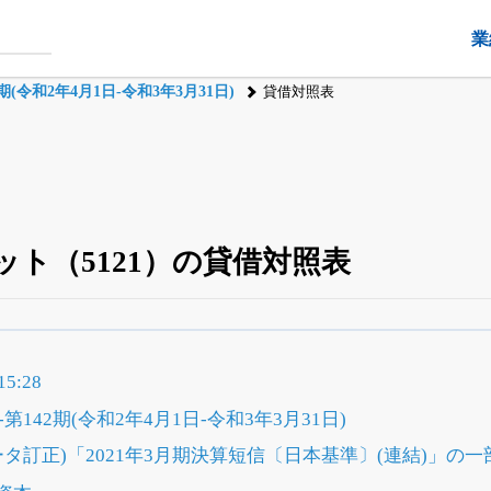
業
(令和2年4月1日-令和3年3月31日)
貸借対照表
ト（5121）の貸借対照表
四半期業績・決算の進捗
がさらに詳しく見られる
24日まで完全無料
でβ版をはじめる
5:28
OFFと米株版の先行利用も付きます
142期(令和2年4月1日-令和3年3月31日)
ータ訂正)「2021年3月期決算短信〔日本基準〕(連結)」の