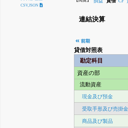
損益
貸借
CF
CSV,JSON
連結決算
前期
貸借対照表
勘定科目
資産の部
流動資産
現金及び預金
受取手形及び売掛
商品及び製品