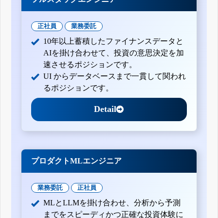
月30日)
四半期報告書-第156期第1四半期(平成27年4月1日-平成27年6
月30日)
正社員
業務委託
有価証券報告書-第155期(平成26年4月1日-平成27年3月31日)
10年以上蓄積したファイナンスデータと
四半期報告書-第155期第3四半期(平成26年10月1日-平成26年
12月31日)
AIを掛け合わせて、投資の意思決定を加
四半期報告書-第155期第2四半期(平成26年7月1日-平成26年9
速させるポジションです。
月30日)
UI からデータベースまで一貫して関われ
四半期報告書-第155期第1四半期(平成26年4月1日-平成26年6
月30日)
るポジションです。
有価証券報告書-第154期(平成25年4月1日-平成26年3月31日)
四半期報告書-第154期第3四半期(平成25年10月1日-平成25年
Detail
12月31日)
四半期報告書-第154期第2四半期(平成25年7月1日-平成25年9
月30日)
四半期報告書-第154期第1四半期(平成25年4月1日-平成25年6
月30日)
有価証券報告書-第153期(平成24年4月1日-平成25年3月31日)
プロダクトMLエンジニア
四半期報告書-第153期第3四半期(平成24年10月1日-平成24年
12月31日)
四半期報告書-第153期第2四半期(平成24年7月1日-平成24年9
業務委託
正社員
月30日)
四半期報告書-第153期第1四半期(平成24年4月1日-平成24年6
MLとLLMを掛け合わせ、分析から予測
月30日)
までをスピーディかつ正確な投資体験に
有価証券報告書-第152期(平成23年4月1日-平成24年3月31日)