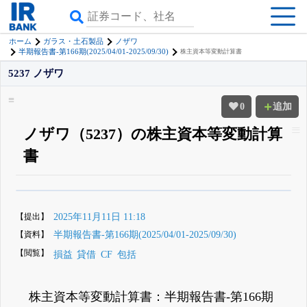
ホーム
ガラス・土石製品
ノザワ
半期報告書-第166期(2025/04/01-2025/09/30)
株主資本等変動計算書
5237 ノザワ
0
追加
ノザワ（5237）の株主資本等変動計算
書
β版IRBANKでは、
8月24日まで完全無料
四半期業績・決算の進捗
がさらに
詳しく見られる
無料でβ版をはじめる
【提出】
2025年11月11日 11:18
登録すると永久30%OFFと米株版の先行利用も付きます
【資料】
半期報告書-第166期(2025/04/01-2025/09/30)
【閲覧】
損益
貸借
CF
包括
株主資本等変動計算書：半期報告書-第166期