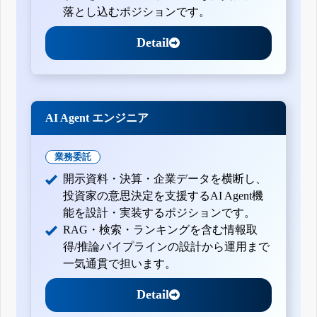
落とし込むポジションです。
四半期報告書-第152期第3四半期(平成23年10月1日-平成23年
12月31日)
四半期報告書-第152期第2四半期(平成23年7月1日-平成23年9
Detail
月30日)
四半期報告書-第152期第1四半期(平成23年4月1日-平成23年6
月30日)
有価証券報告書-第151期(平成22年4月1日-平成23年3月31日)
四半期報告書-第151期第3四半期(平成22年10月1日-平成22年
12月31日)
AI Agent エンジニア
有価証券報告書-第150期(平成21年4月1日-平成22年3月31日)
有価証券報告書-第149期(平成20年4月1日-平成21年3月31日)
業務委託
開示資料・決算・企業データを横断し、
投資家の意思決定を支援するAI Agent機
能を設計・実装するポジションです。
RAG・検索・ランキングを含む情報取
得/推論パイプラインの設計から運用まで
一気通貫で担います。
Detail