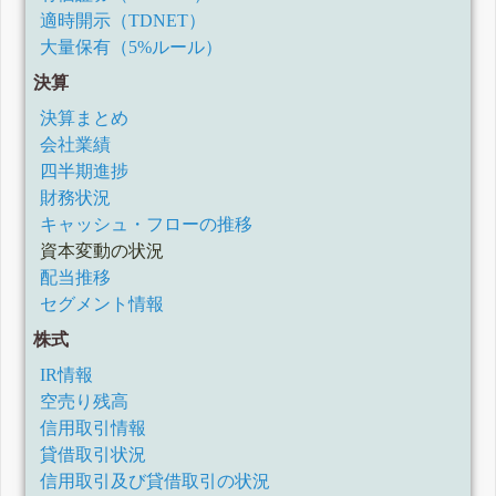
有価証券報告書-第162期(令和3年4月1日-令和4年3月31日)
適時開示（TDNET）
四半期報告書-第162期第3四半期(令和3年10月1日-令和3年12
月31日)
大量保有（5%ルール）
四半期報告書-第162期第2四半期(令和3年7月1日-令和3年9月
決算
30日)
四半期報告書-第162期第1四半期(令和3年4月1日-令和3年6月
決算まとめ
30日)
会社業績
有価証券報告書-第161期(令和2年4月1日-令和3年3月31日)
四半期報告書-第161期第3四半期(令和2年10月1日-令和2年12
四半期進捗
月31日)
財務状況
四半期報告書-第161期第2四半期(令和2年7月1日-令和2年9月
30日)
キャッシュ・フローの推移
四半期報告書-第161期第1四半期(令和2年4月1日-令和2年6月
資本変動の状況
30日)
配当推移
有価証券報告書-第160期(平成31年4月1日-令和2年3月31日)
セグメント情報
四半期報告書-第160期第3四半期(令和1年10月1日-令和1年12
月31日)
株式
四半期報告書-第160期第2四半期(令和1年7月1日-令和1年9月
30日)
IR情報
四半期報告書-第160期第1四半期(平成31年4月1日-令和1年6
空売り残高
月30日)
有価証券報告書-第159期(平成30年4月1日-平成31年3月31日)
信用取引情報
四半期報告書-第159期第3四半期(平成30年10月1日-平成30年
貸借取引状況
12月31日)
信用取引及び貸借取引の状況
四半期報告書-第159期第2四半期(平成30年7月1日-平成30年9