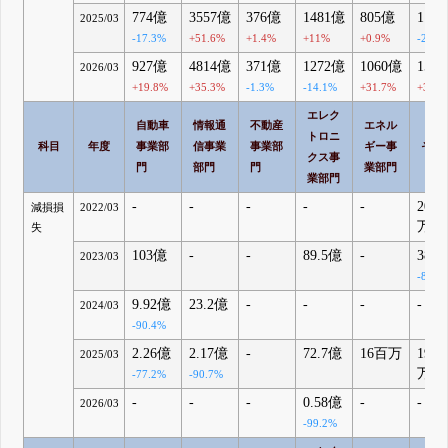
774億
3557億
376億
1481億
805億
111
2025/03
-17.3%
+51.6%
+1.4%
+11%
+0.9%
-23.1
927億
4814億
371億
1272億
1060億
150
2026/03
+19.8%
+35.3%
-1.3%
-14.1%
+31.7%
+35.1
エレク
自動車
情報通
不動産
エネル
トロニ
科目
年度
事業部
信事業
事業部
ギー事
その
クス事
門
部門
門
業部門
業部門
-
-
-
-
-
206
減損損
2022/03
万
失
103億
-
-
89.5億
-
38
2023/03
-81.6
9.92億
23.2億
-
-
-
-
2024/03
-90.4%
2.26億
2.17億
-
72.7億
16百万
197
2025/03
万
-77.2%
-90.7%
-
-
-
0.58億
-
-
2026/03
-99.2%