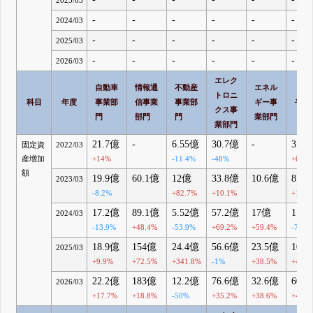
2023/03
-
-
-
-
-
-
2024/03
-
-
-
-
-
-
2025/03
-
-
-
-
-
-
2026/03
エレク
自動車
情報通
不動産
エネル
トロニ
科目
年度
事業部
信事業
事業部
ギー事
その
クス事
門
部門
門
業部門
業部門
21.7億
-
6.55億
30.7億
-
3.3
固定資
2022/03
産増加
+14%
-11.4%
-48%
+63.4
額
19.9億
60.1億
12億
33.8億
10.6億
8.2
2023/03
-8.2%
+82.7%
+10.1%
+150
17.2億
89.1億
5.52億
57.2億
17億
1.9
2024/03
-13.9%
+48.4%
-53.9%
+69.2%
+59.4%
-76.6
18.9億
154億
24.4億
56.6億
23.5億
10.
2025/03
+9.9%
+72.5%
+341.8%
-1%
+38.5%
+463.
22.2億
183億
12.2億
76.6億
32.6億
60.
2026/03
+17.7%
+18.8%
-50%
+35.2%
+38.6%
+457.