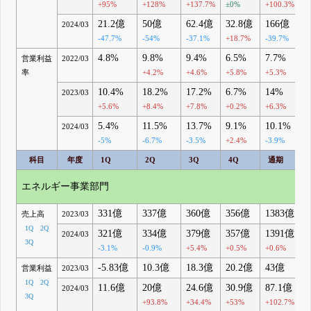
+95%
+128%
+137.7%
±0%
+100.3%
21.2億
50億
62.4億
32.8億
166億
2024/03
-47.7%
-54%
-37.1%
+18.7%
-39.7%
4.8%
9.8%
9.4%
6.5%
7.7%
営業利益
2022/03
率
+4.2%
+4.6%
+5.8%
+5.3%
10.4%
18.2%
17.2%
6.7%
14%
2023/03
+5.6%
+8.4%
+7.8%
+0.2%
+6.3%
5.4%
11.5%
13.7%
9.1%
10.1%
2024/03
-5%
-6.7%
-3.5%
+2.4%
-3.9%
科目
年度
1Q
2Q
3Q
4Q
通期
エネルギー事業部門
331億
337億
360億
356億
1383億
売上高
2023/03
1Q
2Q
321億
334億
379億
357億
1391億
2024/03
3Q
-3.1%
-0.9%
+5.4%
+0.5%
+0.6%
-5.83億
10.3億
18.3億
20.2億
43億
営業利益
2023/03
1Q
2Q
11.6億
20億
24.6億
30.9億
87.1億
2024/03
3Q
+93.8%
+34.4%
+53%
+102.7%