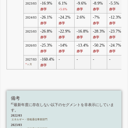
-16.9%
6.1%
-9.6%
-8.9%
-5.5%
2023/03
赤字
+5.6%
赤字
赤字
赤字
-26.1%
-24.2%
2.6%
-7%
-12.3%
2024/03
赤字
赤字
赤字
赤字
-26.8%
-22.9%
-16.8%
-28.3%
-23.7%
2025/03
赤字
赤字
赤字
赤字
赤字
-25.3%
-14%
-13.4%
-50.2%
-24.7%
2026/03
赤字
赤字
赤字
赤字
赤字
-160.4%
-
-
-
-
2027/03
*
ヶ月
赤字
備考
#1
最新年度に存在しない以下のセグメントを非表示にしていま
す。
2022/03
エネルギー・情報通信事業部門
2023/03