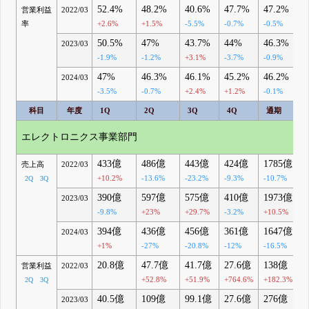
52.4%
48.2%
40.6%
47.7%
47.2%
営業利益
2022/03
率
+2.6%
+1.5%
-5.5%
-0.7%
-0.5%
50.5%
47%
43.7%
44%
46.3%
2023/03
-1.9%
-1.2%
+3.1%
-3.7%
-0.9%
47%
46.3%
46.1%
45.2%
46.2%
2024/03
-3.5%
-0.7%
+2.4%
+1.2%
-0.1%
科目
年度
1Q
2Q
3Q
4Q
通期
エレクトロニクス事業部門
433億
486億
443億
424億
1785億
売上高
2022/03
+10.2%
-13.6%
-23.2%
-9.3%
-10.7%
2Q
3Q
390億
597億
575億
410億
1973億
2023/03
-9.8%
+23%
+29.7%
-3.2%
+10.5%
394億
436億
456億
361億
1647億
2024/03
+1%
-27%
-20.8%
-12%
-16.5%
20.8億
47.7億
41.7億
27.6億
138億
営業利益
2022/03
+52.8%
+51.9%
+764.6%
+182.3%
2Q
3Q
40.5億
109億
99.1億
27.6億
276億
2023/03