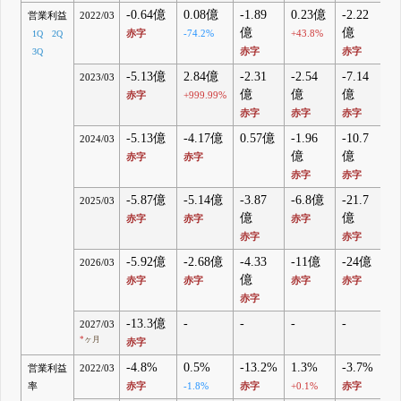
-0.64億
0.08億
-1.89
0.23億
-2.22
営業利益
2022/03
億
億
赤字
-74.2%
+43.8%
1Q
2Q
赤字
赤字
3Q
-5.13億
2.84億
-2.31
-2.54
-7.14
2023/03
億
億
億
赤字
+999.99%
赤字
赤字
赤字
-5.13億
-4.17億
0.57億
-1.96
-10.7
2024/03
億
億
赤字
赤字
赤字
赤字
-5.87億
-5.14億
-3.87
-6.8億
-21.7
2025/03
億
億
赤字
赤字
赤字
赤字
赤字
-5.92億
-2.68億
-4.33
-11億
-24億
2026/03
億
赤字
赤字
赤字
赤字
赤字
-13.3億
-
-
-
-
2027/03
*
ヶ月
赤字
-4.8%
0.5%
-13.2%
1.3%
-3.7%
営業利益
2022/03
率
赤字
-1.8%
赤字
+0.1%
赤字