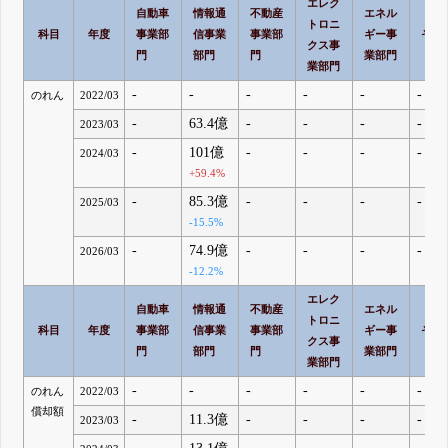
エレク
自動車
情報通
不動産
エネル
トロニ
科目
年度
事業部
信事業
事業部
ギー事
その
クス事
門
部門
門
業部門
業部門
-
-
-
-
-
-
のれん
2022/03
-
63.4億
-
-
-
-
2023/03
-
101億
-
-
-
-
2024/03
+59.4%
-
85.3億
-
-
-
-
2025/03
-15.5%
-
74.9億
-
-
-
-
2026/03
-12.2%
エレク
自動車
情報通
不動産
エネル
トロニ
科目
年度
事業部
信事業
事業部
ギー事
その
クス事
門
部門
門
業部門
業部門
-
-
-
-
-
-
のれん
2022/03
償却額
-
11.3億
-
-
-
-
2023/03