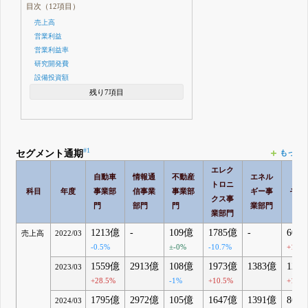
目次（12項目）
売上高
営業利益
営業利益率
研究開発費
設備投資額
残り7項目
#1
セグメント通期
もっと
エレク
自動車
情報通
不動産
エネル
トロニ
科目
年度
事業部
信事業
事業部
ギー事
その
クス事
門
部門
門
業部門
業部門
1213億
-
109億
1785億
-
60.
売上高
2022/03
-0.5%
±-0%
-10.7%
+16.7
1559億
2913億
108億
1973億
1383億
129
2023/03
+28.5%
-1%
+10.5%
+114.
1795億
2972億
105億
1647億
1391億
86.
2024/03