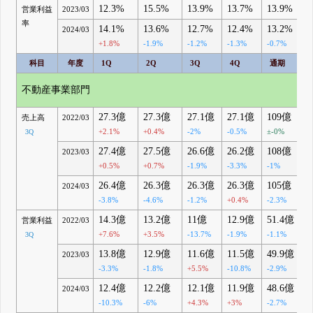
12.3%
15.5%
13.9%
13.7%
13.9%
営業利益
2023/03
率
14.1%
13.6%
12.7%
12.4%
13.2%
2024/03
+1.8%
-1.9%
-1.2%
-1.3%
-0.7%
科目
年度
1Q
2Q
3Q
4Q
通期
不動産事業部門
27.3億
27.3億
27.1億
27.1億
109億
売上高
2022/03
+2.1%
+0.4%
-2%
-0.5%
±-0%
3Q
27.4億
27.5億
26.6億
26.2億
108億
2023/03
+0.5%
+0.7%
-1.9%
-3.3%
-1%
26.4億
26.3億
26.3億
26.3億
105億
2024/03
-3.8%
-4.6%
-1.2%
+0.4%
-2.3%
14.3億
13.2億
11億
12.9億
51.4億
営業利益
2022/03
+7.6%
+3.5%
-13.7%
-1.9%
-1.1%
3Q
13.8億
12.9億
11.6億
11.5億
49.9億
2023/03
-3.3%
-1.8%
+5.5%
-10.8%
-2.9%
12.4億
12.2億
12.1億
11.9億
48.6億
2024/03
-10.3%
-6%
+4.3%
+3%
-2.7%