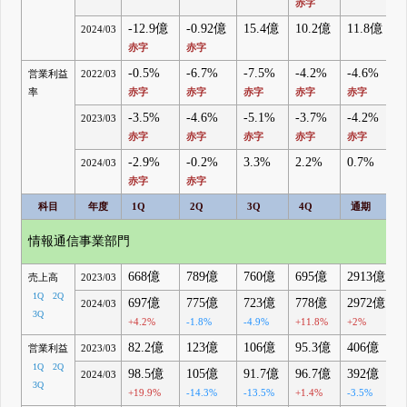
赤字
-12.9億
-0.92億
15.4億
10.2億
11.8億
2024/03
赤字
赤字
-0.5%
-6.7%
-7.5%
-4.2%
-4.6%
営業利益
2022/03
率
赤字
赤字
赤字
赤字
赤字
-3.5%
-4.6%
-5.1%
-3.7%
-4.2%
2023/03
赤字
赤字
赤字
赤字
赤字
-2.9%
-0.2%
3.3%
2.2%
0.7%
2024/03
赤字
赤字
科目
年度
1Q
2Q
3Q
4Q
通期
情報通信事業部門
668億
789億
760億
695億
2913億
売上高
2023/03
1Q
2Q
697億
775億
723億
778億
2972億
2024/03
3Q
+4.2%
-1.8%
-4.9%
+11.8%
+2%
82.2億
123億
106億
95.3億
406億
営業利益
2023/03
1Q
2Q
98.5億
105億
91.7億
96.7億
392億
2024/03
3Q
+19.9%
-14.3%
-13.5%
+1.4%
-3.5%