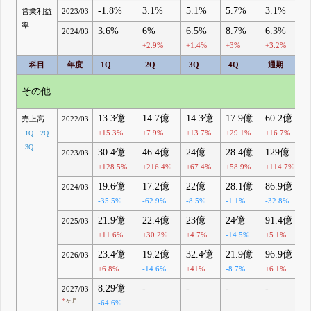
-1.8%
3.1%
5.1%
5.7%
3.1%
営業利益
2023/03
率
3.6%
6%
6.5%
8.7%
6.3%
2024/03
+2.9%
+1.4%
+3%
+3.2%
科目
年度
1Q
2Q
3Q
4Q
通期
その他
13.3億
14.7億
14.3億
17.9億
60.2億
売上高
2022/03
+15.3%
+7.9%
+13.7%
+29.1%
+16.7%
1Q
2Q
3Q
30.4億
46.4億
24億
28.4億
129億
2023/03
+128.5%
+216.4%
+67.4%
+58.9%
+114.7%
19.6億
17.2億
22億
28.1億
86.9億
2024/03
-35.5%
-62.9%
-8.5%
-1.1%
-32.8%
21.9億
22.4億
23億
24億
91.4億
2025/03
+11.6%
+30.2%
+4.7%
-14.5%
+5.1%
23.4億
19.2億
32.4億
21.9億
96.9億
2026/03
+6.8%
-14.6%
+41%
-8.7%
+6.1%
8.29億
-
-
-
-
2027/03
*
ヶ月
-64.6%