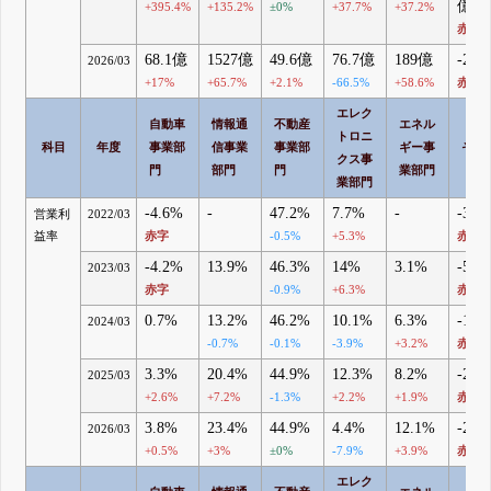
億
+395.4%
+135.2%
±0%
+37.7%
+37.2%
赤字
68.1億
1527億
49.6億
76.7億
189億
-24
2026/03
+17%
+65.7%
+2.1%
-66.5%
+58.6%
赤字
エレク
自動車
情報通
不動産
エネル
トロニ
科目
年度
事業部
信事業
事業部
ギー事
その
クス事
門
部門
門
業部門
業部門
-4.6%
-
47.2%
7.7%
-
-3.7
営業利
2022/03
益率
赤字
-0.5%
+5.3%
赤字
-4.2%
13.9%
46.3%
14%
3.1%
-5.5
2023/03
赤字
-0.9%
+6.3%
赤字
0.7%
13.2%
46.2%
10.1%
6.3%
-12.
2024/03
-0.7%
-0.1%
-3.9%
+3.2%
赤字
3.3%
20.4%
44.9%
12.3%
8.2%
-23.
2025/03
+2.6%
+7.2%
-1.3%
+2.2%
+1.9%
赤字
3.8%
23.4%
44.9%
4.4%
12.1%
-24.
2026/03
+0.5%
+3%
±0%
-7.9%
+3.9%
赤字
エレク