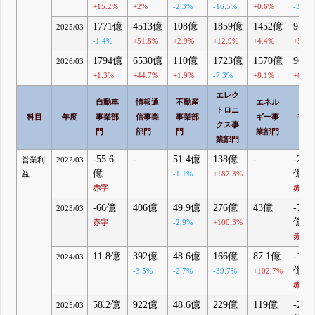
+15.2%
+2%
-2.3%
-16.5%
+0.6%
-32.8
1771億
4513億
108億
1859億
1452億
91.
2025/03
-1.4%
+51.8%
+2.9%
+12.9%
+4.4%
+5.1%
1794億
6530億
110億
1723億
1570億
96.
2026/03
+1.3%
+44.7%
+1.9%
-7.3%
+8.1%
+6.1%
エレク
自動車
情報通
不動産
エネル
トロニ
科目
年度
事業部
信事業
事業部
ギー事
その
クス事
門
部門
門
業部門
業部門
-55.6
-
51.4億
138億
-
-2.22
営業利
2022/03
億
億
益
-1.1%
+182.3%
赤字
赤字
-66億
406億
49.9億
276億
43億
-7.14
2023/03
億
赤字
-2.9%
+100.3%
赤字
11.8億
392億
48.6億
166億
87.1億
-10.7
2024/03
億
-3.5%
-2.7%
-39.7%
+102.7%
赤字
58.2億
922億
48.6億
229億
119億
-21.7
2025/03