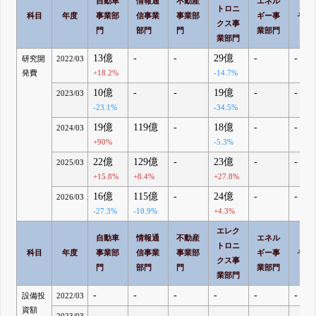
自動車
情報通
不動産
エネル
トロニ
科目
年度
事業部
信事業
事業部
ギー事
その
クス事
門
部門
門
業部門
業部門
13億
-
-
29億
-
-
研究開
2022/03
発費
+18.2%
-14.7%
10億
-
-
19億
-
-
2023/03
-23.1%
-34.5%
19億
119億
-
18億
-
-
2024/03
+90%
-5.3%
22億
129億
-
23億
-
-
2025/03
+15.8%
+8.4%
+27.8%
16億
115億
-
24億
-
-
2026/03
-27.3%
-10.9%
+4.3%
エレク
自動車
情報通
不動産
エネル
トロニ
科目
年度
事業部
信事業
事業部
ギー事
その
クス事
門
部門
門
業部門
業部門
-
-
-
-
-
-
設備投
2022/03
資額
-
-
-
-
-
-