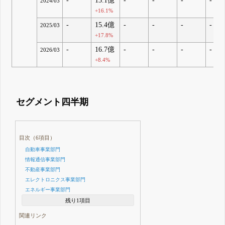
-
13.1億
-
-
-
-
2024/03
+16.1%
-
15.4億
-
-
-
-
2025/03
+17.8%
-
16.7億
-
-
-
-
2026/03
+8.4%
セグメント四半期
目次（6項目）
自動車事業部門
情報通信事業部門
不動産事業部門
エレクトロニクス事業部門
エネルギー事業部門
残り1項目
関連リンク