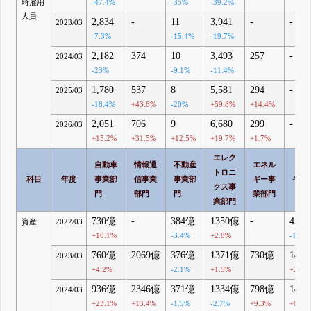
時雇用
-47.4%
-35%
-39.2%
人員
2,834
-
11
3,941
-
-
2023/03
-7.3%
-15.4%
-19.7%
2,182
374
10
3,493
257
-
2024/03
-23%
-9.1%
-11.4%
1,780
537
8
5,581
294
-
2025/03
-18.4%
+43.6%
-20%
+59.8%
+14.4%
2,051
706
9
6,680
299
-
2026/03
+15.2%
+31.5%
+12.5%
+19.7%
+1.7%
エレク
自動車
情報通
不動産
エネル
トロニ
科目
年度
事業部
信事業
事業部
ギー事
その
クス事
門
部門
門
業部門
業部門
730億
-
384億
1350億
-
43.
資産
2022/03
+10.1%
-3.4%
+2.8%
-10.3
760億
2069億
376億
1371億
730億
143
2023/03
+4.2%
-2.1%
+1.5%
+228.
936億
2346億
371億
1334億
798億
144
2024/03
+23.1%
+13.4%
-1.5%
-2.7%
+9.3%
+0.8%