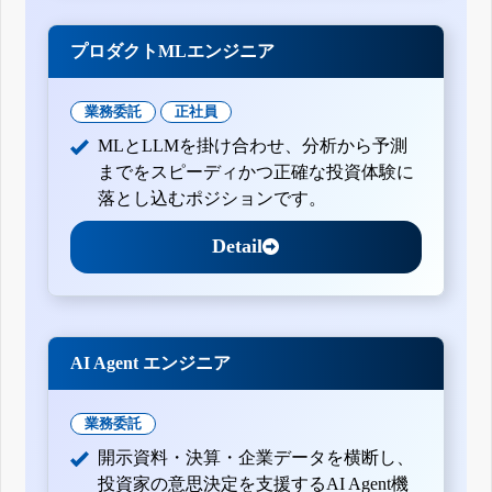
プロダクトMLエンジニア
業務委託
正社員
MLとLLMを掛け合わせ、分析から予測
までをスピーディかつ正確な投資体験に
落とし込むポジションです。
Detail
AI Agent エンジニア
業務委託
開示資料・決算・企業データを横断し、
投資家の意思決定を支援するAI Agent機