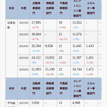
エレク
自動車
情報通
不動産
エネル
トロニ
科目
年度
事業部
信事業
事業部
ギー事
その
クス事
門
部門
門
業部門
業部門
27,895
-
18
12,022
-
-
従業員
2022/03
数
+0.7%
+5.9%
-11%
30,604
-
21
11,674
-
-
2023/03
+9.7%
+16.7%
-2.9%
26,504
9,658
21
11,645
1,433
-
2024/03
-13.4%
±0%
-0.2%
24,112
13,052
22
11,507
1,451
-
2025/03
-9%
+35.1%
+4.8%
-1.2%
+1.3%
21,993
15,199
22
10,744
1,472
-
2026/03
-8.8%
+16.4%
±0%
-6.6%
+1.4%
エレク
自動車
情報通
不動産
エネル
トロニ
科目
年度
事業部
信事業
事業部
ギー事
その
クス事
門
部門
門
業部門
業部門
3,056
-
13
4,908
-
-
平均臨
2022/03