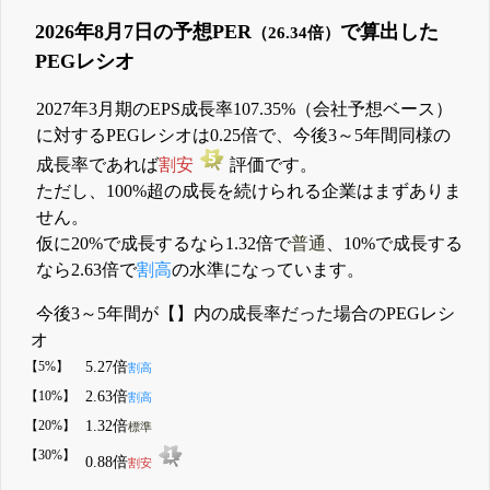
2026年8月7日の予想PER
で算出した
（26.34倍）
PEGレシオ
2027年3月期のEPS成長率107.35%（会社予想ベース）
に対するPEGレシオは0.25倍で、今後3～5年間同様の
成長率であれば
割安
評価です。
ただし、100%超の成長を続けられる企業はまずありま
せん。
仮に20%で成長するなら1.32倍で
普通
、10%で成長する
なら2.63倍で
割高
の水準になっています。
今後3～5年間が【】内の成長率だった場合のPEGレシ
オ
【5%】
5.27倍
割高
【10%】
2.63倍
割高
【20%】
1.32倍
標準
【30%】
0.88倍
割安