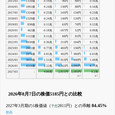
2015/03
1356億
0.19兆
96円
88円
0.16兆
2016/03
1091億
0.24兆
130円
88円
0.16兆
2017/03
1324億
0.25兆
143円
134円
0.23兆
2018/03
1329億
0.24兆
140円
120円
0.21兆
2019/03
838億
0.11兆
63円
70円
0.12兆
2020/03
462億
-0.18兆
-107円
52円
0.09兆
2021/03
1112億
0.11兆
69円
91円
0.15兆
2022/03
1839億
0.36兆
215円
104円
0.17兆
2023/03
2601億
0.77兆
465円
156円
0.26兆
2024/03
2974億
0.81兆
492円
380円
0.63兆
2025/03
3033億
1.51兆
913円
900円
1.49兆
2026/03
4210億
2.22兆
1,343円
4,090円
6.77兆
2027/03
-
4.66兆
2,811円
5,185円
9.2兆
8/7
8/7
2026年8月7日の株価5185円との比較
84.45%
2027年3月期の1株価値（
2811円）との乖離
予想
割高