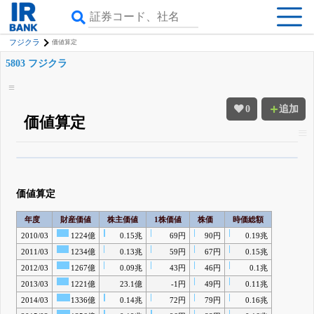
フジクラ
価値算定
5803 フジクラ
0
追加
価値算定
β版IRBANKでは、
8月24日まで完全無料
四半期業績・決算の進捗
がさらに
詳しく見られる
無料でβ版をはじめる
価値算定
登録すると永久30%OFFと米株版の先行利用も付きます
年度
財産価値
株主価値
1株価値
株価
時価総額
2010/03
1224億
0.15兆
69円
90円
0.19兆
2011/03
1234億
0.13兆
59円
67円
0.15兆
2012/03
1267億
0.09兆
43円
46円
0.1兆
2013/03
1221億
23.1億
-1円
49円
0.11兆
2014/03
1336億
0.14兆
72円
79円
0.16兆