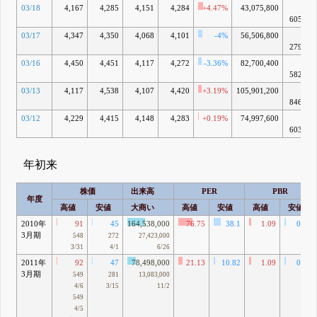
03/18
4,167
4,285
4,151
4,284
+4.47%
43,075,800
7兆
6051億
03/17
4,347
4,350
4,068
4,101
-4%
56,506,800
7兆
2797億
03/16
4,450
4,451
4,117
4,272
-3.36%
82,700,400
7兆
5829億
03/13
4,117
4,538
4,107
4,420
+3.19%
105,901,200
7兆
8462億
03/12
4,229
4,415
4,148
4,283
+0.19%
74,997,600
7兆
6036億
年初来
株価
出来高
PER
PBR
年度
高値
安値
大商い
高値
安値
高値
安値
2010年
91
45
164,538,000
76.75
38.1
1.09
0.54
3月期
548
272
27,423,000
3/31
4/1
6/26
2011年
92
47
78,498,000
21.13
10.82
1.09
0.56
3月期
549
281
13,083,000
4/6
3/15
11/2
549
4/5