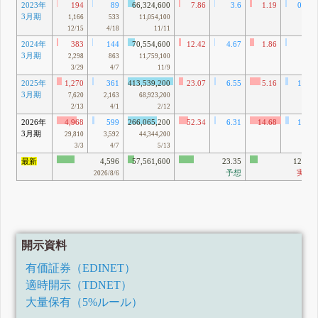
2023年
194
89
66,324,600
7.86
3.6
1.19
0.54
3月期
1,166
533
11,054,100
12/15
4/18
11/11
2024年
383
144
70,554,600
12.42
4.67
1.86
0.7
3月期
2,298
863
11,759,100
3/29
4/7
11/9
2025年
1,270
361
413,539,200
23.07
6.55
5.16
1.46
3月期
7,620
2,163
68,923,200
2/13
4/1
2/12
2026年
4,968
599
266,065,200
52.34
6.31
14.68
1.77
3月期
29,810
3,592
44,344,200
3/3
4/7
5/13
最新
4,596
57,561,600
23.35
12.51
予想
実績
2026/8/6
開示資料
有価証券（EDINET）
適時開示（TDNET）
大量保有（5%ルール）