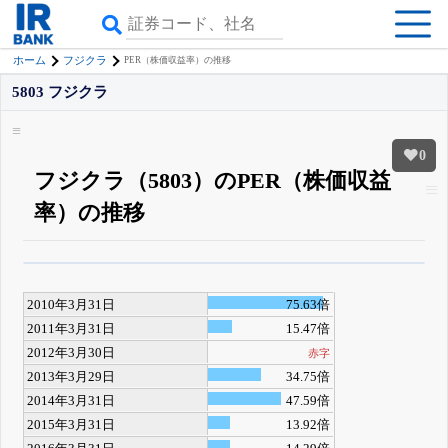
ホーム
フジクラ
PER（株価収益率）の推移
5803 フジクラ
0
フジクラ（5803）のPER（株価収益
率）の推移
β版IRBANKでは、
8月24日まで完全無料
四半期業績・決算の進捗
がさらに
詳しく見られる
無料でβ版をはじめる
2010年3月31日
75.63倍
登録すると永久30%OFFと米株版の先行利用も付きます
2011年3月31日
15.47倍
2012年3月30日
赤字
2013年3月29日
34.75倍
2014年3月31日
47.59倍
2015年3月31日
13.92倍