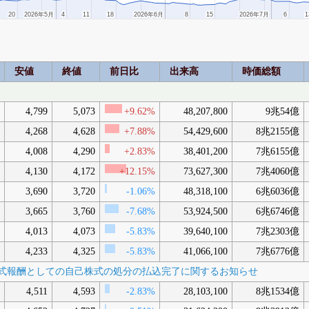
20
20
2026年5月
2026年5月
4
4
11
11
18
18
2026年6月
2026年6月
8
8
15
15
2026年7月
2026年7月
6
6
1
1
安値
終値
前日比
出来高
時価総額
4,799
5,073
+9.62%
48,207,800
9兆54億
4,268
4,628
+7.88%
54,429,600
8兆2155億
4,008
4,290
+2.83%
38,401,200
7兆6155億
4,130
4,172
+12.15%
73,627,300
7兆4060億
3,690
3,720
-1.06%
48,318,100
6兆6036億
3,665
3,760
-7.68%
53,924,500
6兆6746億
4,013
4,073
-5.83%
39,640,100
7兆2303億
4,233
4,325
-5.83%
41,066,100
7兆6776億
限付株式報酬としての自己株式の処分の払込完了に関するお知らせ
4,511
4,593
-2.83%
28,103,100
8兆1534億