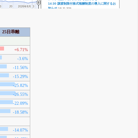
14:30 譲渡制限付株式報酬制度の導入に関するお
3
3
20
20
2026年8月
2026年8月
3
3
知らせ
5月 20, 2026
14:00 日米における投資方針の進捗に関するお知
F
らせ(佐倉事業所新工場建設及び米国子会社設立に
ついて)
14:00 剰余金の配当(増配)に関するお知らせ
25日乖離
14:00 2026年3月期決算短信〔日本基準〕(連結)
5月 14, 2026
株式分割 1→6
G
4月 01, 2026
+6.71%
15:30 株式会社ビスキャスに対する債権放棄に関
H
するお知らせ
3月 27, 2026
-3.6%
14:00 光ファイバ・SWR⁄WTCの生産能力増強投資
I
方針に関するお知らせ
-11.56%
14:00 連結子会社からの配当金受領に関するお知
らせ
3月 13, 2026
-15.29%
-25.82%
-26.55%
-22.09%
-18.58%
-14.07%