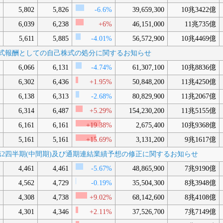
5,802
5,826
-6.6%
39,659,300
10兆3422億
6,039
6,238
+6%
46,151,000
11兆735億
5,611
5,885
-4.01%
56,572,900
10兆4469億
限付株式報酬としての自己株式の処分に関するお知らせ
6,066
6,131
-4.74%
61,307,100
10兆8836億
6,302
6,436
+1.95%
50,848,200
11兆4250億
6,138
6,313
-2.68%
80,829,900
11兆2067億
6,314
6,487
+5.29%
154,230,200
11兆5155億
6,161
6,161
+19.38%
2,675,400
10兆9368億
5,161
5,161
+15.69%
3,131,200
9兆1617億
年3月期第2四半期(中間期)及び通期連結業績予想の修正に関するお知らせ
4,461
4,461
-5.67%
48,865,900
7兆9190億
4,562
4,729
-0.19%
35,504,300
8兆3948億
4,308
4,738
+9.02%
68,142,600
8兆4108億
4,301
4,346
+2.11%
37,526,700
7兆7149億