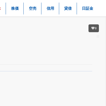
R
株価
空売
信用
貸借
日証金
0