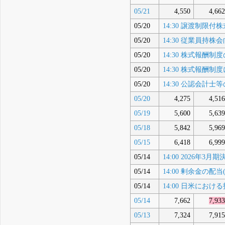
05/21
4,550
4,662
05/20
14:30 譲渡制限
05/20
14:30 従業員
05/20
14:30 株式報
05/20
14:30 株式報
05/20
14:30 公認会計
05/20
4,275
4,516
05/19
5,600
5,639
05/18
5,842
5,969
05/15
6,418
6,999
05/14
14:00 2026年
05/14
14:00 剰余金の配
05/14
14:00 日米に
05/14
7,662
7,933
05/13
7,324
7,915