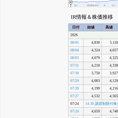
16
16
2026年4月
2026年4月
6
6
13
13
IR情報＆株価推移
日付
始値
高値
2026
08/05
4,830
5,110
08/04
4,324
4,657
08/03
4,079
4,325
07/31
4,210
4,339
07/30
3,750
3,927
07/29
4,003
4,129
07/28
4,199
4,216
07/27
4,532
4,565
07/24
14:30 譲渡制
07/24
4,659
4,740