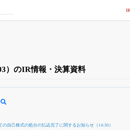
I
03）のIR情報・決算資料
四半期業績・決算の進捗
がさらに詳しく見られる
24日まで完全無料
でβ版をはじめる
OFFと米株版の先行利用も付きます
の自己株式の処分の払込完了に関するお知らせ（14:30）