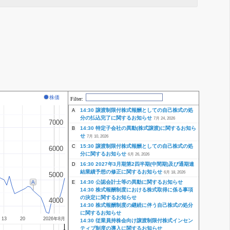
株価
Filter:
14:30 譲渡制限付株式報酬としての自己株式の処
A
分の払込完了に関するお知らせ
7月 24, 2026
7000
7000
14:30 特定子会社の異動(株式譲渡)に関するお知ら
B
せ
7月 10, 2026
15:30 譲渡制限付株式報酬としての自己株式の処
C
6000
6000
分に関するお知らせ
6月 26, 2026
16:30 2027年3月期第2四半期(中間期)及び通期連
D
結業績予想の修正に関するお知らせ
6月 18, 2026
5000
5000
A
14:30 公認会計士等の異動に関するお知らせ
E
14:30 株式報酬制度における株式取得に係る事項
の決定に関するお知らせ
4000
4000
14:30 株式報酬制度の継続に伴う自己株式の処分
に関するお知らせ
13
20
2026年8月
14:30 従業員持株会向け譲渡制限付株式インセン
ティブ制度の導入に関するお知らせ