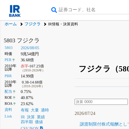
ホーム
フジクラ
IR情報・決算資料
5803 フジクラ
5803
2026/08/05
時価
9兆54億円
PER
36.68倍
予
2010年
赤字
-167.25倍
フジクラ（58
以降
（2010-2026年）
PBR
14.99倍
2010年
0.38-14.68倍
以降
（2010-2026年）
β版IRBANKでは、
8月
配当
0.75%
予
ROE
40.87%
予
無料
ROA
23.62%
予
登録すると永久30%
資料
有報
大量
適時
2026/07/24
Link
IR
決算
業績
四半期
価値
譲渡制限付株式報酬として
CSV,JSON