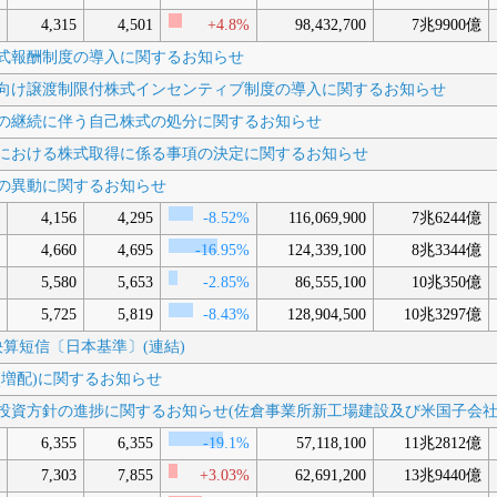
4,315
4,501
+4.8%
98,432,700
7兆9900億
付株式報酬制度の導入に関するお知らせ
持株会向け譲渡制限付株式インセンティブ制度の導入に関するお知らせ
酬制度の継続に伴う自己株式の処分に関するお知らせ
酬制度における株式取得に係る事項の決定に関するお知らせ
士等の異動に関するお知らせ
4,156
4,295
-8.52%
116,069,900
7兆6244億
4,660
4,695
-16.95%
124,339,100
8兆3344億
5,580
5,653
-2.85%
86,555,100
10兆350億
5,725
5,819
-8.43%
128,904,500
10兆3297億
3月期決算短信〔日本基準〕(連結)
当(増配)に関するお知らせ
おける投資方針の進捗に関するお知らせ(佐倉事業所新工場建設及び米国子会
6,355
6,355
-19.1%
57,118,100
11兆2812億
7,303
7,855
+3.03%
62,691,200
13兆9440億