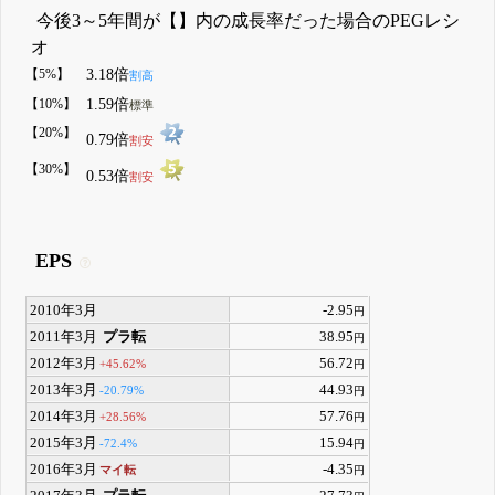
今後3～5年間が【】内の成長率だった場合のPEGレシ
オ
【5%】
3.18倍
割高
【10%】
1.59倍
標準
【20%】
0.79倍
割安
【30%】
0.53倍
割安
EPS
2010年3月
-2.95
円
2011年3月
プラ転
38.95
円
2012年3月
56.72
+45.62%
円
2013年3月
44.93
-20.79%
円
2014年3月
57.76
+28.56%
円
2015年3月
15.94
-72.4%
円
2016年3月
-4.35
マイ転
円