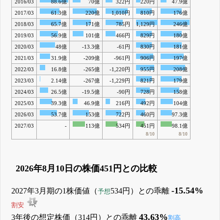
2016/03
88.6億
70億
322円
220円
47.9億
2017/03
61.3億
220億
1,010円
810円
176億
2018/03
65.7億
171億
785円
1,129円
246億
2019/03
56.9億
101億
466円
829円
180億
2020/03
48億
-13.3億
-61円
830円
181億
2021/03
31.9億
-209億
-961円
906円
197億
2022/03
16.8億
-265億
-1,220円
955円
208億
2023/03
2.14億
-267億
-1,229円
821円
179億
2024/03
26.5億
-19.5億
-90円
728円
158億
2025/03
39.3億
46.9億
216円
492円
104億
2026/03
53.7億
153億
722円
460円
97.3億
2027/03
-
113億
534円
451円
98.1億
8/10
8/10
2026年8月10日の株価451円との比較
-15.54%
2027年3月期の1株価値（
534円）との乖離
予想
割安
43.63%
3年後の想定株価（314円）との乖離
割高