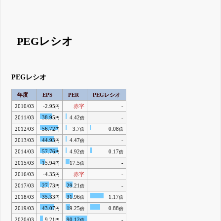
PEGレシオ
PEGレシオ
年度
EPS
PER
PEGレシオ
2010/03
-2.95
赤字
-
円
2011/03
38.95
4.42
-
円
倍
2012/03
56.72
3.7
0.08
円
倍
倍
2013/03
44.93
4.47
-
円
倍
2014/03
57.76
4.92
0.17
円
倍
倍
2015/03
15.94
17.5
-
円
倍
2016/03
-4.35
赤字
-
円
2017/03
27.73
29.21
-
円
倍
2018/03
35.33
31.96
1.17
円
倍
倍
2019/03
43.07
19.25
0.88
円
倍
倍
2020/03
9.21
90.12
-
円
倍