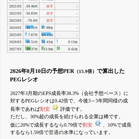
2021/03
-59.46
赤字
-
円
2022/03
-50.83
赤字
-
円
2023/03
-70.4
赤字
-
円
2024/03
40.72
17.88
-
円
倍
2025/03
7.67
64.15
-
円
倍
2026/03
20.51
22.43
0.13
円
倍
倍
2027/03
28.37
15.9
0.42
円
倍
倍
2026年8月10日の予想PER
で算出した
（15.9倍）
PEGレシオ
2027年3月期のEPS成長率38.3%（会社予想ベース）に
対するPEGレシオは0.42倍で、今後3～5年間同様の成
長率であれば
割安
評価です。
ただし、30%超の成長を続けられる企業は稀です。
仮に20%で成長するなら0.79倍で
割安
、10%で成長
するなら1.59倍で
普通
の水準になっています。