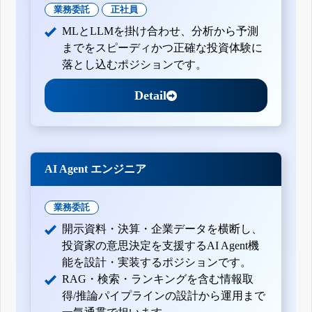
業務委託
正社員
MLとLLMを掛け合わせ、分析から予測
までをスピーディかつ正確な投資体験に
落とし込むポジションです。
Detail
AI Agent エンジニア
業務委託
開示資料・決算・企業データを横断し、
投資家の意思決定を支援するAI Agent機
能を設計・実装するポジションです。
RAG・検索・ランキングを含む情報取
得/推論パイプラインの設計から運用まで