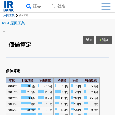
原田工業
価値算定
6904 原田工業
0
追加
価値算定
β版IRBANKでは、
8月24日まで完全無料
四半期業績・決算の進捗
がさらに
詳しく見られる
無料でβ版をはじめる
価値算定
登録すると永久30%OFFと米株版の先行利用も付きます
年度
財産価値
株主価値
1株価値
株価
時価総額
2010/03
58.6億
7.74億
36円
165円
35.9億
2011/03
31.3億
113億
520円
172円
37.4億
2012/03
63.4億
102億
470円
210円
45.7億
2014/03
61.1億
67.9億
312円
284円
61.8億
2015/03
90.2億
39億
179円
279円
60.7億