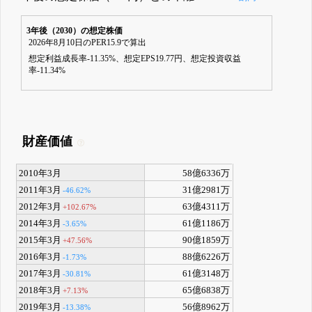
3年後（2030）の想定株価
2026年8月10日のPER15.9で算出
想定利益成長率-11.35%、想定EPS19.77円、想定投資収益
率-11.34%
財産価値
2010年3月
58億6336万
2011年3月
31億2981万
-46.62%
2012年3月
63億4311万
+102.67%
2014年3月
61億1186万
-3.65%
2015年3月
90億1859万
+47.56%
2016年3月
88億6226万
-1.73%
2017年3月
61億3148万
-30.81%
2018年3月
65億6838万
+7.13%
2019年3月
56億8962万
-13.38%