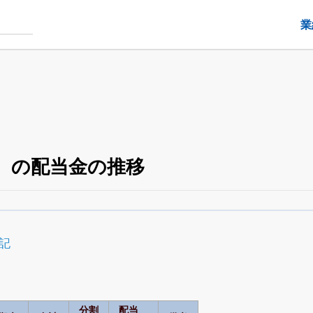
業
4）の配当金の推移
配当・優待の推移
がさらに詳しく見られる
24日まで完全無料
でβ版をはじめる
記
OFFと米株版の先行利用も付きます
分割
配当