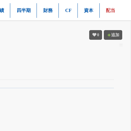
績
四半期
財務
CF
資本
配当
0
追加