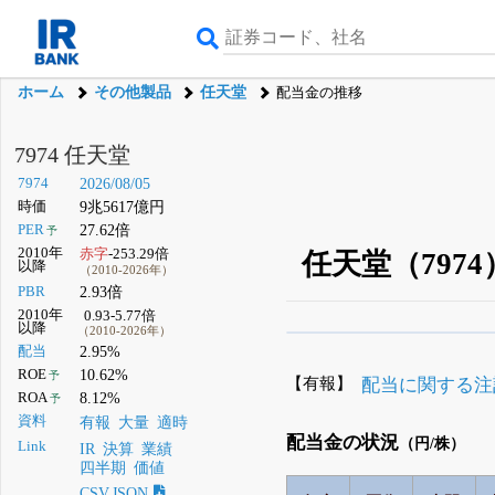
ホーム
その他製品
任天堂
配当金の推移
7974 任天堂
7974
2026/08/05
時価
9兆5617億円
PER
27.62倍
予
2010年
赤字
-253.29倍
任天堂（797
以降
（2010-2026年）
PBR
2.93倍
2010年
0.93-5.77倍
以降
（2010-2026年）
β版IRBANKでは、
8月
配当
2.95%
ROE
10.62%
予
無料
【有報】
配当に関する注
ROA
8.12%
予
登録すると永久30%
資料
有報
大量
適時
配当金の状況
（円/株）
Link
IR
決算
業績
四半期
価値
CSV,JSON