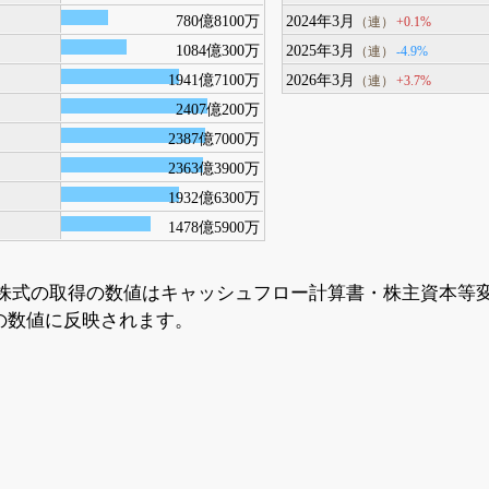
780億8100万
2024年3月
+0.1%
（連）
1084億300万
2025年3月
-4.9%
（連）
1941億7100万
2026年3月
+3.7%
（連）
2407億200万
2387億7000万
2363億3900万
1932億6300万
1478億5900万
株式の取得の数値はキャッシュフロー計算書・株主資本等
の数値に反映されます。