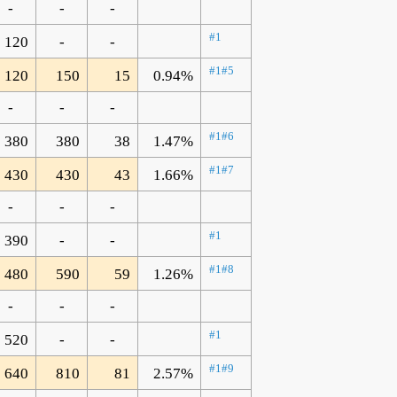
-
-
-
#1
120
-
-
#1
#5
120
150
15
0.94%
-
-
-
#1
#6
380
380
38
1.47%
#1
#7
430
430
43
1.66%
-
-
-
#1
390
-
-
#1
#8
480
590
59
1.26%
-
-
-
#1
520
-
-
#1
#9
640
810
81
2.57%