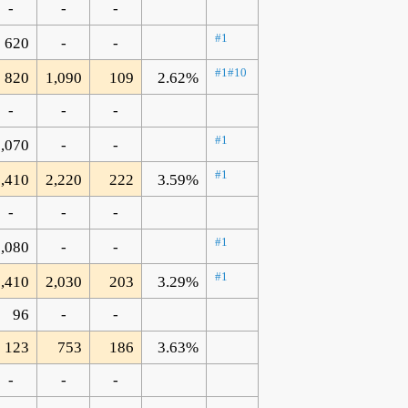
-
-
-
#1
620
-
-
#1
#10
820
1,090
109
2.62%
-
-
-
#1
,070
-
-
#1
,410
2,220
222
3.59%
-
-
-
#1
,080
-
-
#1
,410
2,030
203
3.29%
96
-
-
123
753
186
3.63%
-
-
-