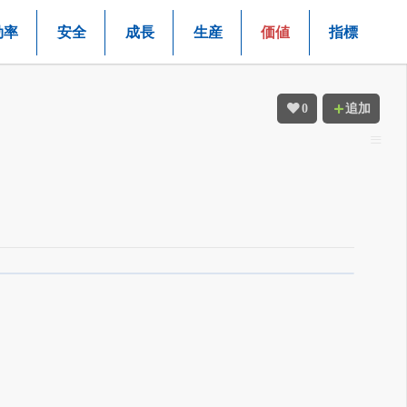
効率
安全
成長
生産
価値
指標
0
追加