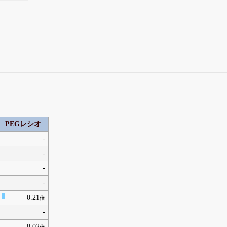
PEGレシオ
-
-
-
-
0.21
倍
-
0.02