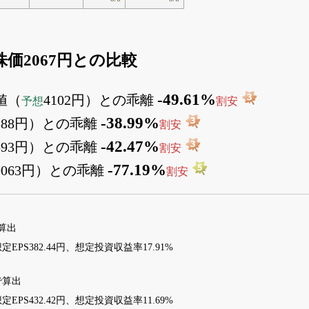
の株価2067円との比較
-49.61%
値（
4102円）との乖離
予想
割安
-38.99%
388円）との乖離
割安
-42.47%
593円）との乖離
割安
-77.19%
9063円）との乖離
割安
で算出
定EPS382.44円、想定投資収益率17.91%
1で算出
定EPS432.42円、想定投資収益率11.69%