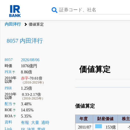
内田洋行
価値算定
8057 内田洋行
8057
2026/08/06
時価
1076億円
価値算定
PER
8.86倍
予
2010年
赤字
-70.61倍
以降
（2010-2025年）
PBR
1.25倍
β版IRBANKでは、
8月
2010年
0.33-2.17倍
以降
（2010-2025年）
無料
配当
3.48%
予
価値算定
登録すると永久30%
ROE
14.05%
予
ROA
5.35%
予
年度
財産価値
株主
資料
有報
大量
適時
2011/07
153億
-
Link
IR
決算
業績