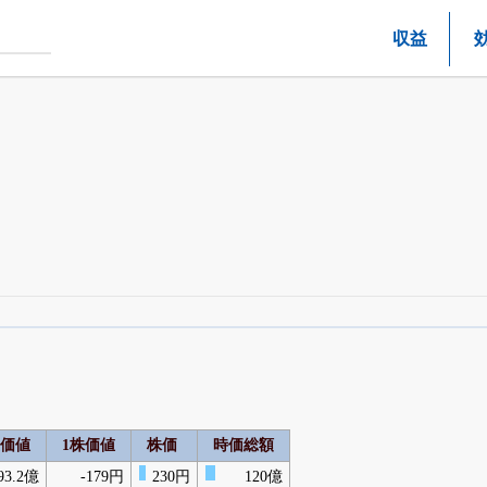
収益
四半期業績・決算の進捗
がさらに詳しく見られる
24日まで完全無料
でβ版をはじめる
OFFと米株版の先行利用も付きます
価値
1株価値
株価
時価総額
93.2億
-179円
230円
120億