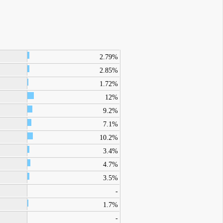
2.79%
2.85%
1.72%
12%
9.2%
7.1%
10.2%
3.4%
4.7%
3.5%
-
1.7%
-