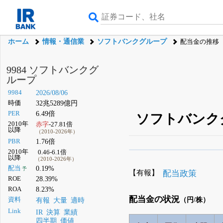
ホーム
情報・通信業
ソフトバンクグループ
配当金の推移
9984 ソフトバンクグ
ループ
9984
2026/08/06
時価
32兆5289億円
PER
6.49倍
ソフトバンク
2010年
赤字
-27.81倍
以降
（2010-2026年）
PBR
1.76倍
2010年
0.46-6.1倍
β版IRBANKでは、
8月
以降
（2010-2026年）
配当
0.19%
予
無料
【有報】
配当政策
ROE
28.39%
登録すると永久30%
ROA
8.23%
配当金の状況
資料
（円/株）
有報
大量
適時
Link
IR
決算
業績
四半期
価値