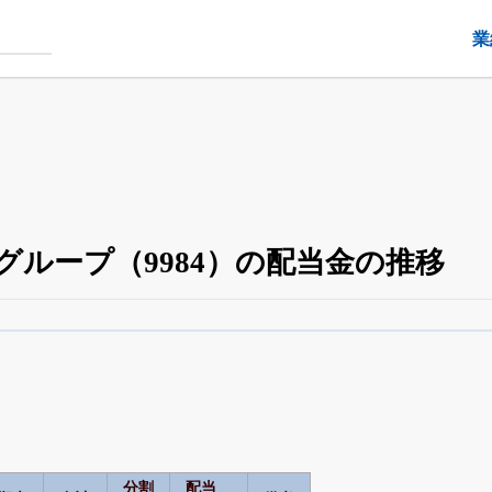
業
グループ（9984）の配当金の推移
配当・優待の推移
がさらに詳しく見られる
24日まで完全無料
でβ版をはじめる
OFFと米株版の先行利用も付きます
分割
配当