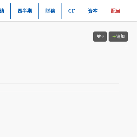
績
四半期
財務
CF
資本
配当
0
追加