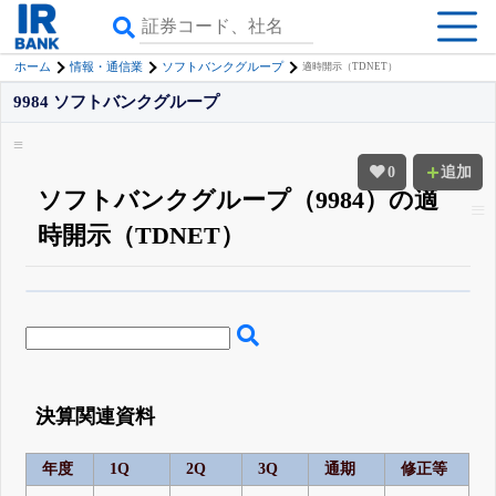
ホーム
情報・通信業
ソフトバンクグループ
適時開示（TDNET）
9984 ソフトバンクグループ
0
追加
ソフトバンクグループ（9984）の適
時開示（TDNET）
β版IRBANKでは、
8月24日まで完全無料
四半期業績・決算の進捗
がさらに
詳しく見られる
無料でβ版をはじめる
登録すると永久30%OFFと米株版の先行利用も付きます
決算関連資料
年度
1Q
2Q
3Q
通期
修正等