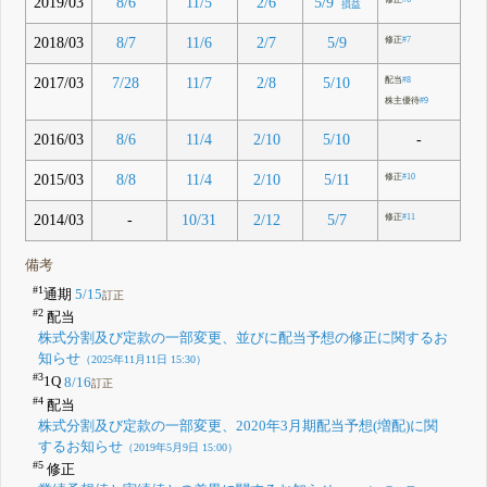
2019/03
8/6
11/5
2/6
5/9
損益
2018/03
8/7
11/6
2/7
5/9
修正
#7
2017/03
7/28
11/7
2/8
5/10
配当
#8
株主優待
#9
2016/03
-
8/6
11/4
2/10
5/10
2015/03
8/8
11/4
2/10
5/11
修正
#10
2014/03
-
10/31
2/12
5/7
修正
#11
備考
#1
通期
5/15
訂正
#2
配当
株式分割及び定款の一部変更、並びに配当予想の修正に関するお
知らせ
（2025年11月11日 15:30）
#3
1Q
8/16
訂正
#4
配当
株式分割及び定款の一部変更、2020年3月期配当予想(増配)に関
するお知らせ
（2019年5月9日 15:00）
#5
修正