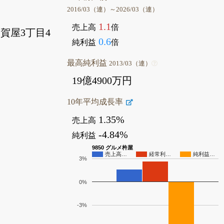
2016/03（連）～2026/03（連）
1.1
売上高
倍
賀屋3丁目4
0.6
純利益
倍
最高純利益
2013/03（連）
19億4900万円
10年平均成長率
1.35%
売上高
-4.84%
純利益
9850 グルメ杵屋
売上高…
経常利…
純利益…
3%
0%
-3%