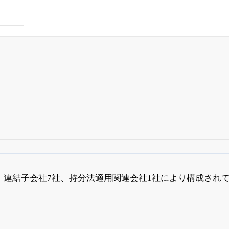
四半期業績・決算の進捗
がさらに詳しく見られる
24日まで完全無料
でβ版をはじめる
、連結子会社7社、持分法適用関連会社1社により構成され
OFFと米株版の先行利用も付きます