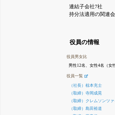
連結子会社7社
持分法適用の関連会
役員の情報
役員男女比
12
4
男性
名、女性
名（女
役員一覧
（社長）椋本充士
（取締）寺岡成晃
（取締）クレムソンツァ
（取締）島田裕道