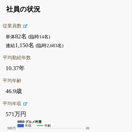
社員の状況
従業員数
82名
単体
(臨時14名)
1,150名
連結
(臨時2,683名)
平均勤続年数
10.37年
平均年齢
46.9歳
平均年収
571万円
9850 グルメ杵屋
年収
年齢
580万
49