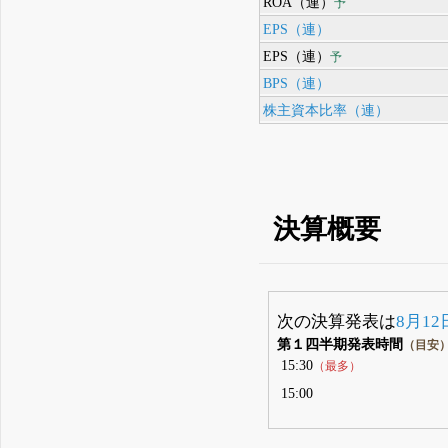
ROA（連）
予
EPS（連）
EPS（連）
予
BPS（連）
株主資本比率（連）
決算概要
次の決算発表は
8月12
第１四半期発表時間
（目安
15:30
（最多）
15:00