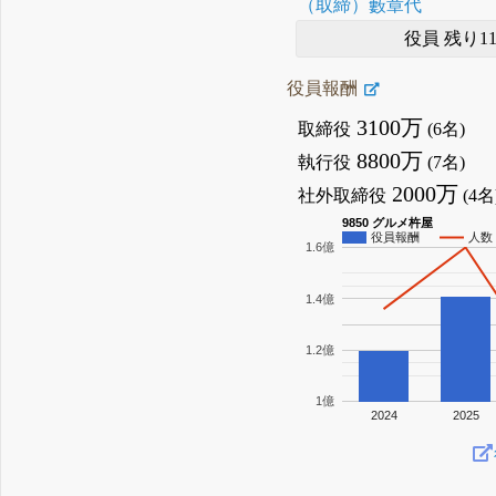
（取締）藪章代
役員 残り1
役員報酬
3100万
取締役
(6名)
8800万
執行役
(7名)
2000万
社外取締役
(4名
9850 グルメ杵屋
役員報酬
人数
1.6億
1.4億
1.2億
1億
2024
2025