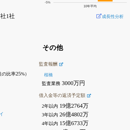
-5%
10年平均
社1社
成長性分析
その他
監査報酬
25
性の比率
%）
桜橋
3000万円
監査業務
借入金等の返済予定額
19億2764万
2年以内
26億4802万
イ
3年以内
15億6733万
4年以内