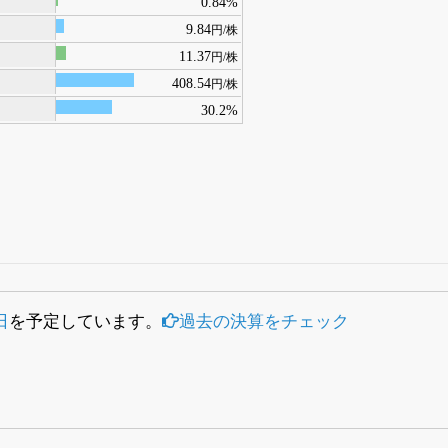
0.84%
9.84
円/株
11.37
円/株
408.54
円/株
30.2%
日
を予定しています。
過去の決算をチェック
）