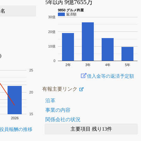
9億7655万
5年以内
1名
9850 グルメ杵屋
返済額
30億
20億
10億
)
0
2年
3年
4年
5年
25
借入金等の返済予定額
有報主要リンク
20
沿革
事業の内容
15
2026
関係会社の状況
主要項目 残り13件
役員報酬の推移