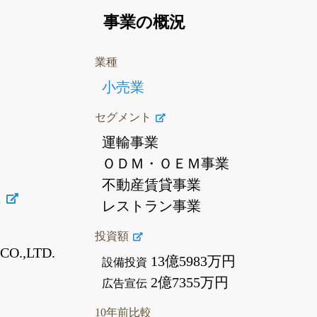
事業の概況
業種
小売業
セグメント
運輸事業
ＯＤＭ・ＯＥＭ事業
不動産賃貸事業
屋
レストラン事業
投資額
CO.,LTD.
13億5983万円
設備投資
2億7355万円
広告宣伝
10年前比較