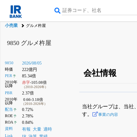
小売業
グルメ杵屋
9850
グルメ杵屋
9850
2026/08/05
時価
222億円
会社情報
PER
85.34倍
予
2010年
赤字
-105.08倍
以降
（2010-2026年）
PBR
2.37倍
β版IRBANKでは、
8月
2010年
0.66-3.18倍
以降
（2010-2026年）
無料
当社グループは、当社
配当
0.72%
予
す。
登録すると永久30%
事業の内容
ROE
2.78%
予
ROA
0.84%
予
資料
有報
大量
適時
Link
IR
決算
業績