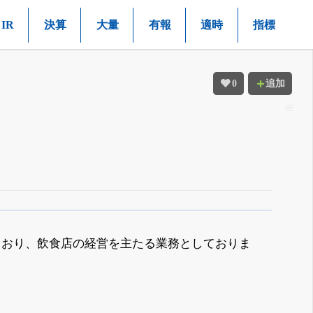
IR
決算
大量
有報
適時
指標
0
追加
ており、飲食店の経営を主たる業務としておりま