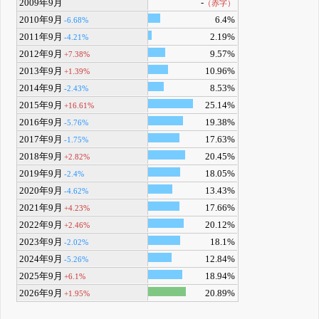
2009年9月
-
（赤字）
2010年9月
6.4%
-6.68%
2011年9月
2.19%
-4.21%
2012年9月
9.57%
+7.38%
2013年9月
10.96%
+1.39%
2014年9月
8.53%
-2.43%
2015年9月
25.14%
+16.61%
2016年9月
19.38%
-5.76%
2017年9月
17.63%
-1.75%
2018年9月
20.45%
+2.82%
2019年9月
18.05%
-2.4%
2020年9月
13.43%
-4.62%
2021年9月
17.66%
+4.23%
2022年9月
20.12%
+2.46%
2023年9月
18.1%
-2.02%
2024年9月
12.84%
-5.26%
2025年9月
18.94%
+6.1%
2026年9月
20.89%
+1.95%