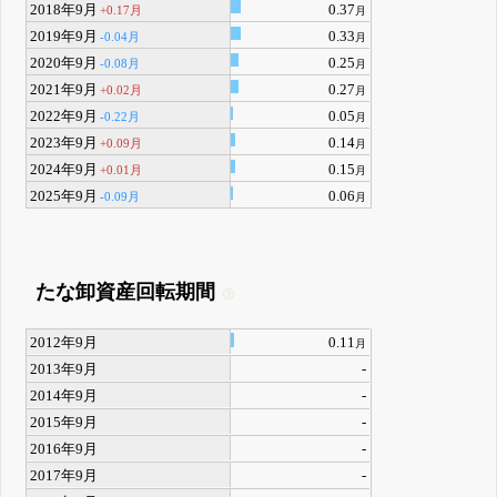
2018年9月
0.37
+0.17月
月
2019年9月
0.33
-0.04月
月
2020年9月
0.25
-0.08月
月
2021年9月
0.27
+0.02月
月
2022年9月
0.05
-0.22月
月
2023年9月
0.14
+0.09月
月
2024年9月
0.15
+0.01月
月
2025年9月
0.06
-0.09月
月
たな卸資産回転期間
2012年9月
0.11
月
2013年9月
-
2014年9月
-
2015年9月
-
2016年9月
-
2017年9月
-