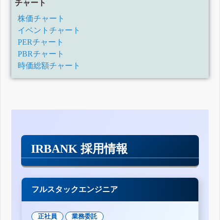
チャート
株価チャート
イベントチャート
PERチャート
PBRチャート
時価総額チャート
IRBANK 採用情報
フルスタックエンジニア
正社員
業務委託