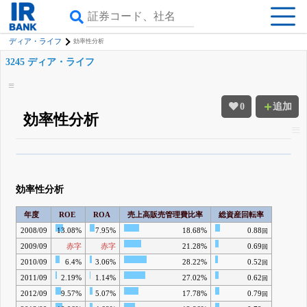
ディア・ライフ
効率性分析
3245 ディア・ライフ
0
追加
効率性分析
β版IRBANKでは、
8月24日まで完全無料
四半期業績・決算の進捗
がさらに
詳しく見られる
無料でβ版をはじめる
効率性分析
登録すると永久30%OFFと米株版の先行利用も付きます
年度
ROE
ROA
売上高販売管理費比率
総資産回転率
2008/09
13.08%
7.95%
18.68%
0.88
回
2009/09
赤字
赤字
21.28%
0.69
回
2010/09
6.4%
3.06%
28.22%
0.52
回
2011/09
2.19%
1.14%
27.02%
0.62
回
2012/09
9.57%
5.07%
17.78%
0.79
回