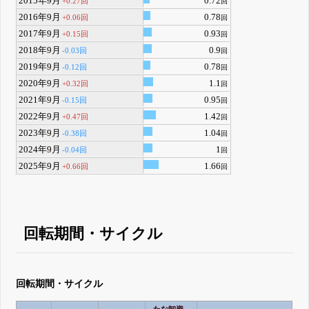
2015年9月
0.72
+0.27回
回
2016年9月
0.78
+0.06回
回
2017年9月
0.93
+0.15回
回
2018年9月
0.9
-0.03回
回
2019年9月
0.78
-0.12回
回
2020年9月
1.1
+0.32回
回
2021年9月
0.95
-0.15回
回
2022年9月
1.42
+0.47回
回
2023年9月
1.04
-0.38回
回
2024年9月
1
-0.04回
回
2025年9月
1.66
+0.66回
回
回転期間・サイクル
回転期間・サイクル
たな卸資