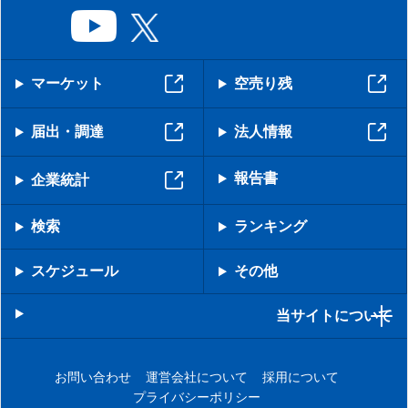
マーケット
空売り残
届出・調達
法人情報
報告書
企業統計
検索
ランキング
スケジュール
その他
当サイトについて
お問い合わせ
運営会社について
採用について
プライバシーポリシー