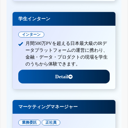
学生インターン
インターン
月間500万PVを超える日本最大級のIRデ
ータプラットフォームの運営に携わり、
金融・データ・プロダクトの現場を学生
のうちから体験できます。
Detail
マーケティングマネージャー
業務委託
正社員