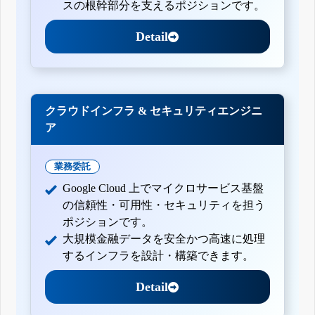
スの根幹部分を支えるポジションです。
Detail
クラウドインフラ & セキュリティエンジニ
ア
業務委託
Google Cloud 上でマイクロサービス基盤
の信頼性・可用性・セキュリティを担う
ポジションです。
大規模金融データを安全かつ高速に処理
するインフラを設計・構築できます。
Detail