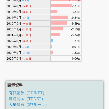
2015年9月
-17.77
-15.5日
日
2016年9月
-12.31
+5.46日
日
2017年9月
-3.84
+8.47日
日
2018年9月
-10.24
-6.4日
日
2019年9月
-9.39
+0.85日
日
2020年9月
-7.13
+2.26日
日
2021年9月
-5.24
+1.89日
日
2022年9月
1.37
+6.61日
日
2023年9月
-0.91
-2.28日
日
2024年9月
-1.33
-0.42日
日
2025年9月
0.06
+1.39日
日
開示資料
有価証券（EDINET）
適時開示（TDNET）
大量保有（5%ルール）