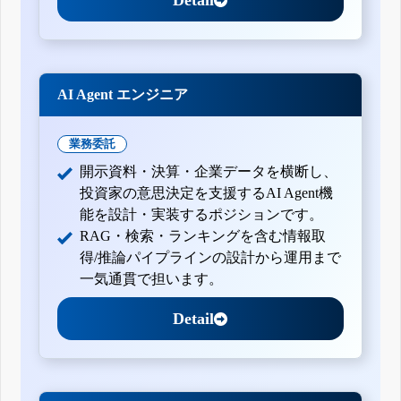
AI Agent エンジニア
業務委託
開示資料・決算・企業データを横断し、
投資家の意思決定を支援するAI Agent機
能を設計・実装するポジションです。
RAG・検索・ランキングを含む情報取
得/推論パイプラインの設計から運用まで
一気通貫で担います。
Detail