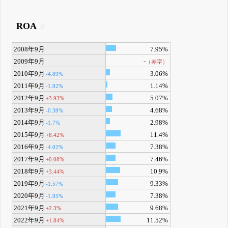
ROA
2008年9月
7.95%
2009年9月
-
（赤字）
2010年9月
3.06%
-4.89%
2011年9月
1.14%
-1.92%
2012年9月
5.07%
+3.93%
2013年9月
4.68%
-0.39%
2014年9月
2.98%
-1.7%
2015年9月
11.4%
+8.42%
2016年9月
7.38%
-4.02%
2017年9月
7.46%
+0.08%
2018年9月
10.9%
+3.44%
2019年9月
9.33%
-1.57%
2020年9月
7.38%
-1.95%
2021年9月
9.68%
+2.3%
2022年9月
11.52%
+1.84%