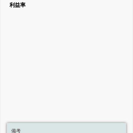
利益率
備考