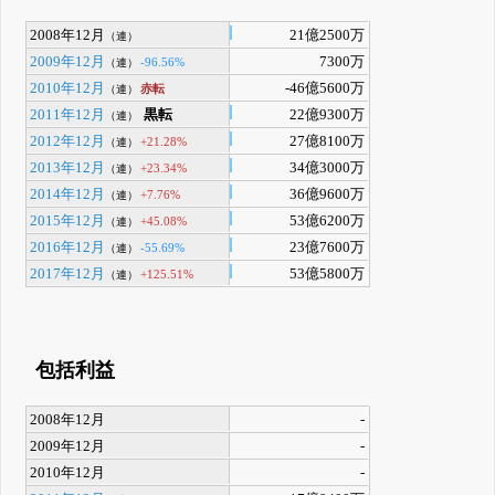
2008年12月
21億2500万
（連）
2009年12月
7300万
-96.56%
（連）
2010年12月
-46億5600万
赤転
（連）
2011年12月
黒転
22億9300万
（連）
2012年12月
27億8100万
+21.28%
（連）
2013年12月
34億3000万
+23.34%
（連）
2014年12月
36億9600万
+7.76%
（連）
2015年12月
53億6200万
+45.08%
（連）
2016年12月
23億7600万
-55.69%
（連）
2017年12月
53億5800万
+125.51%
（連）
包括利益
2008年12月
-
2009年12月
-
2010年12月
-