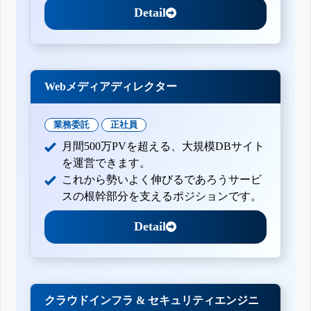
Detail
Webメディアディレクター
業務委託
正社員
月間500万PVを超える、大規模DBサイト
を運営できます。
これから勢いよく伸びるであろうサービ
スの根幹部分を支えるポジションです。
Detail
クラウドインフラ & セキュリティエンジニ