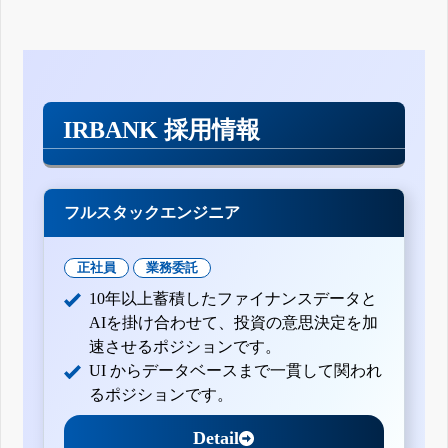
IRBANK 採用情報
フルスタックエンジニア
正社員
業務委託
10年以上蓄積したファイナンスデータと
AIを掛け合わせて、投資の意思決定を加
速させるポジションです。
UI からデータベースまで一貫して関われ
るポジションです。
Detail