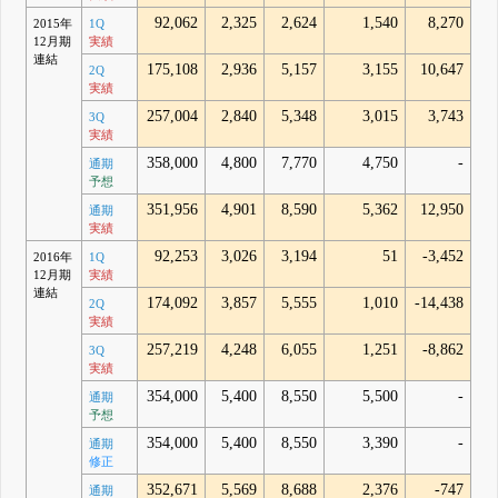
92,062
2,325
2,624
1,540
8,270
2015年
1Q
12月期
実績
連結
175,108
2,936
5,157
3,155
10,647
2Q
実績
257,004
2,840
5,348
3,015
3,743
3Q
実績
358,000
4,800
7,770
4,750
-
通期
予想
351,956
4,901
8,590
5,362
12,950
通期
実績
92,253
3,026
3,194
51
-3,452
2016年
1Q
12月期
実績
連結
174,092
3,857
5,555
1,010
-14,438
2Q
実績
257,219
4,248
6,055
1,251
-8,862
3Q
実績
354,000
5,400
8,550
5,500
-
通期
予想
354,000
5,400
8,550
3,390
-
通期
修正
352,671
5,569
8,688
2,376
-747
通期