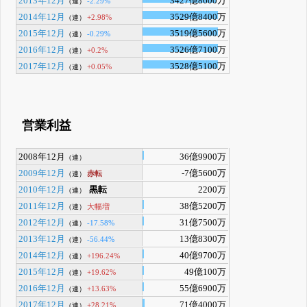
2013年12月
3427億8600万
-2.29%
（連）
2014年12月
3529億8400万
+2.98%
（連）
2015年12月
3519億5600万
-0.29%
（連）
2016年12月
3526億7100万
+0.2%
（連）
2017年12月
3528億5100万
+0.05%
（連）
営業利益
2008年12月
36億9900万
（連）
2009年12月
-7億5600万
赤転
（連）
2010年12月
黒転
2200万
（連）
2011年12月
38億5200万
大幅増
（連）
2012年12月
31億7500万
-17.58%
（連）
2013年12月
13億8300万
-56.44%
（連）
2014年12月
40億9700万
+196.24%
（連）
2015年12月
49億100万
+19.62%
（連）
2016年12月
55億6900万
+13.63%
（連）
2017年12月
71億4000万
+28.21%
（連）