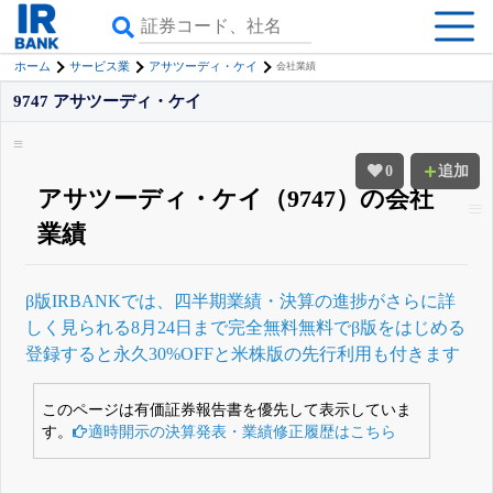
ホーム
サービス業
アサツーディ・ケイ
会社業績
9747 アサツーディ・ケイ
0
追加
アサツーディ・ケイ（9747）の会社
業績
β版IRBANKでは、
四半期業績・決算の進捗
がさらに詳
しく見られる
8月24日まで完全無料
無料でβ版をはじめる
登録すると永久30%OFFと米株版の先行利用も付きます
このページは有価証券報告書を優先して表示していま
す。
適時開示の決算発表・業績修正履歴はこちら