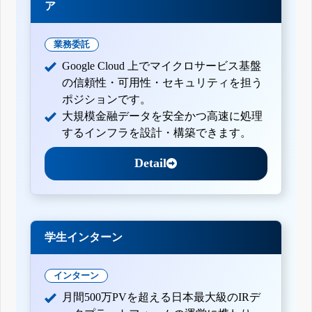
ア
業務委託
Google Cloud 上でマイクロサービス基盤
の信頼性・可用性・セキュリティを担う
ポジションです。
大規模金融データを安全かつ高速に処理
するインフラを設計・構築できます。
Detail
学生インターン
インターン
月間500万PVを超える日本最大級のIRデ