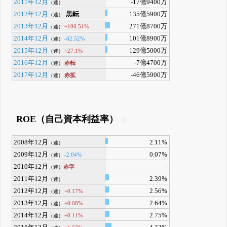
2011年12月
-17億9400万
（連）
2012年12月
黒転
135億5900万
（連）
2013年12月
271億8700万
+100.51%
（連）
2014年12月
101億8900万
-62.52%
（連）
2015年12月
129億5000万
+27.1%
（連）
2016年12月
-7億4700万
赤転
（連）
2017年12月
-46億5900万
赤拡
（連）
ROE（自己資本利益率）
2008年12月
2.11%
（連）
2009年12月
0.07%
-2.04%
（連）
2010年12月
-
赤字
（連）
2011年12月
2.39%
（連）
2012年12月
2.56%
+0.17%
（連）
2013年12月
2.64%
+0.08%
（連）
2014年12月
2.75%
+0.11%
（連）