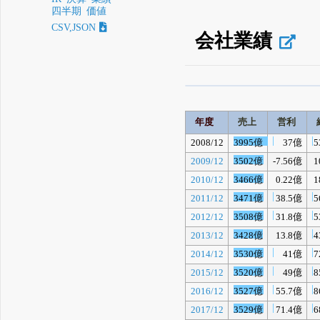
四半期
価値
CSV,JSON
会社業績
β版IRBANKでは、
8月
無料
年度
売上
営利
登録すると永久30%
2008/12
3995億
37億
5
2009/12
3502億
-7.56億
1
2010/12
3466億
0.22億
1
2011/12
3471億
38.5億
5
2012/12
3508億
31.8億
5
2013/12
3428億
13.8億
4
2014/12
3530億
41億
7
2015/12
3520億
49億
8
2016/12
3527億
55.7億
8
2017/12
3529億
71.4億
6