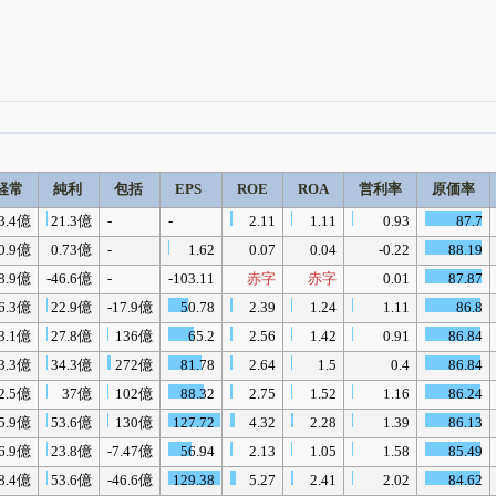
四半期業績・決算の進捗
がさらに詳しく見られる
24日まで完全無料
でβ版をはじめる
経常
純利
包括
EPS
ROE
ROA
営利率
原価率
OFFと米株版の先行利用も付きます
3.4億
21.3億
-
-
2.11
1.11
0.93
87.7
0.9億
0.73億
-
1.62
0.07
0.04
-0.22
88.19
8.9億
-46.6億
-
-103.11
赤字
赤字
0.01
87.87
6.3億
22.9億
-17.9億
50.78
2.39
1.24
1.11
86.8
3.1億
27.8億
136億
65.2
2.56
1.42
0.91
86.84
3.3億
34.3億
272億
81.78
2.64
1.5
0.4
86.84
2.5億
37億
102億
88.32
2.75
1.52
1.16
86.24
5.9億
53.6億
130億
127.72
4.32
2.28
1.39
86.13
6.9億
23.8億
-7.47億
56.94
2.13
1.05
1.58
85.49
8.4億
53.6億
-46.6億
129.38
5.27
2.41
2.02
84.62