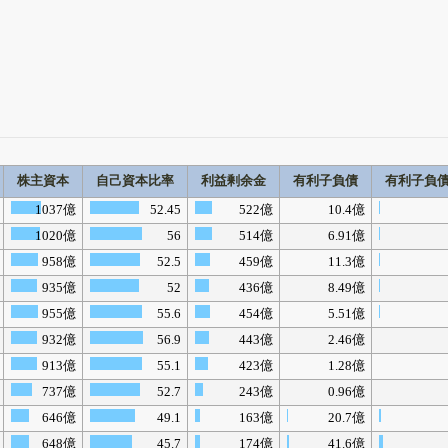
株主資本
自己資本比率
利益剰余金
有利子負債
有利子負
1037億
52.45
522億
10.4億
1020億
56
514億
6.91億
958億
52.5
459億
11.3億
935億
52
436億
8.49億
955億
55.6
454億
5.51億
932億
56.9
443億
2.46億
913億
55.1
423億
1.28億
737億
52.7
243億
0.96億
646億
49.1
163億
20.7億
648億
45.7
174億
41.6億