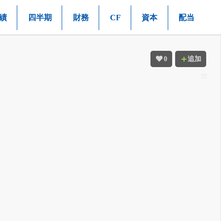
績
四半期
財務
CF
資本
配当
0
追加