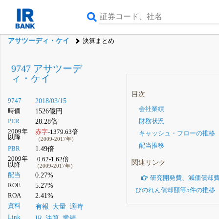
アサツーディ・ケイ
決算まとめ
9747 アサツーデ
ィ・ケイ
目次
9747
2018/03/15
会社業績
時価
1526億円
PER
28.28倍
財務状況
2009年
赤字
-1379.63倍
キャッシュ・フローの推移
以降
（2009-2017年）
配当推移
PBR
1.49倍
2009年
0.62-1.62倍
関連リンク
以降
（2009-2017年）
配当
0.27%
研究開発費、減価償却
ROE
5.27%
びのれん償却額等5件の推移
ROA
2.41%
資料
有報
大量
適時
Link
IR
決算
業績