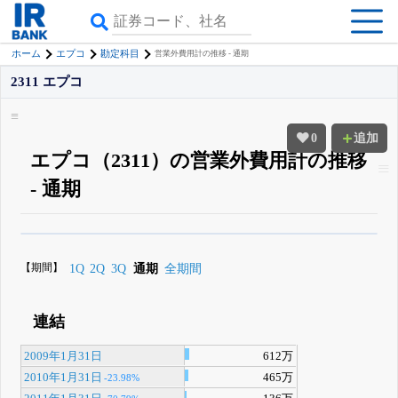
ホーム
エプコ
勘定科目
営業外費用計の推移 - 通期
2311 エプコ
0
追加
エプコ（2311）の営業外費用計の推移
- 通期
β版IRBANKでは、
8月24日まで完全無料
四半期業績・決算の進捗
がさらに
詳しく見られる
無料でβ版をはじめる
【期間】
1Q
2Q
3Q
通期
全期間
登録すると永久30%OFFと米株版の先行利用も付きます
連結
2009年1月31日
612万
2010年1月31日
465万
-23.98%