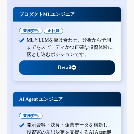
プロダクトMLエンジニア
業務委託
正社員
MLとLLMを掛け合わせ、分析から予測
までをスピーディかつ正確な投資体験に
落とし込むポジションです。
Detail
AI Agent エンジニア
業務委託
開示資料・決算・企業データを横断し、
投資家の意思決定を支援するAI Agent機