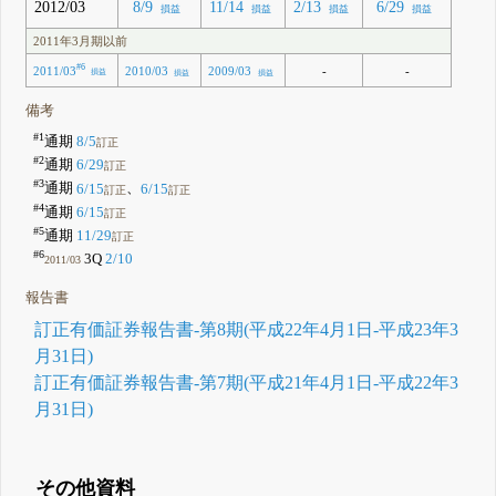
2012/03
8/9
11/14
2/13
6/29
損益
損益
損益
損益
2011年3月期以前
#6
2011/03
-
-
2010/03
2009/03
損益
損益
損益
備考
#1
通期
8/5
訂正
#2
通期
6/29
訂正
#3
通期
6/15
、
6/15
訂正
訂正
#4
通期
6/15
訂正
#5
通期
11/29
訂正
#6
3Q
2/10
2011/03
報告書
訂正有価証券報告書-第8期(平成22年4月1日-平成23年3
月31日)
訂正有価証券報告書-第7期(平成21年4月1日-平成22年3
月31日)
その他資料