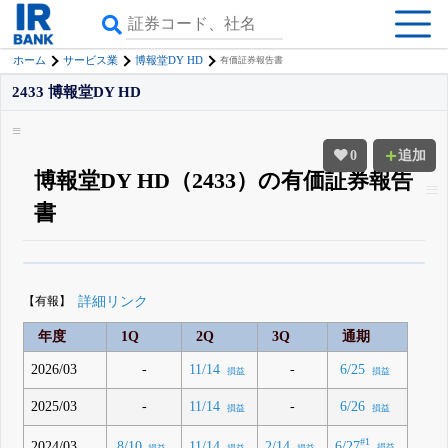
ホーム
サービス業
博報堂DY HD
有価証券報告書
2433 博報堂DY HD
0
追加
博報堂DY HD（2433）の有価証券報告
書
β版IRBANKでは、
8月24日まで完全無料
四半期業績・決算の進捗
がさらに
詳しく見られる
無料でβ版をはじめる
【有報】
詳細リンク
登録すると永久30%OFFと米株版の先行利用も付きます
年度
1Q
2Q
3Q
通期
2026/03
-
-
11/14
6/25
損益
損益
2025/03
-
-
11/14
6/26
損益
損益
#1
6/27
2024/03
8/10
11/14
2/14
損益
損益
損益
損益