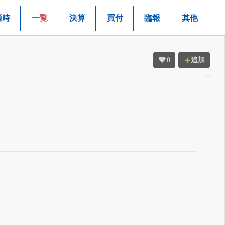
適時
一覧
決算
買付
臨報
其他
0
追加