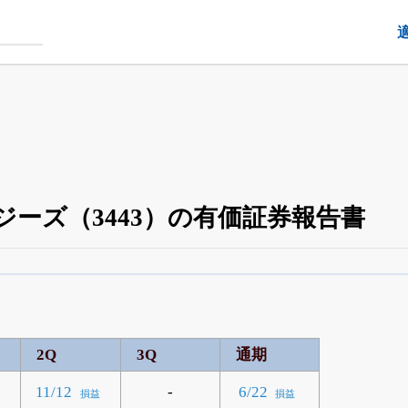
ジーズ（3443）の有価証券報告書
四半期業績・決算の進捗
がさらに詳しく見られる
24日まで完全無料
でβ版をはじめる
OFFと米株版の先行利用も付きます
2Q
3Q
通期
-
11/12
6/22
損益
損益