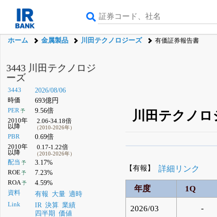
ホーム
金属製品
川田テクノロジーズ
有価証券報告書
3443 川田テクノロジ
ーズ
3443
2026/08/06
時価
693億円
PER
9.56倍
予
川田テクノロ
2010年
2.06-34.18倍
以降
（2010-2026年）
PBR
0.69倍
2010年
0.17-1.22倍
β版IRBANKでは、
8月
以降
（2010-2026年）
配当
3.17%
予
無料
【有報】
詳細リンク
ROE
7.23%
予
登録すると永久30%
ROA
4.59%
予
年度
1Q
資料
有報
大量
適時
Link
IR
決算
業績
2026/03
-
四半期
価値