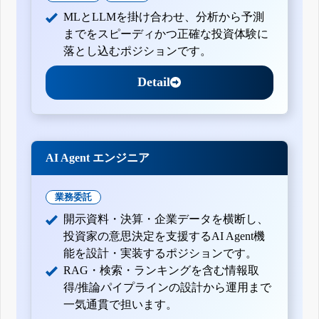
MLとLLMを掛け合わせ、分析から予測
までをスピーディかつ正確な投資体験に
落とし込むポジションです。
Detail
AI Agent エンジニア
業務委託
開示資料・決算・企業データを横断し、
投資家の意思決定を支援するAI Agent機
能を設計・実装するポジションです。
RAG・検索・ランキングを含む情報取
得/推論パイプラインの設計から運用まで
一気通貫で担います。