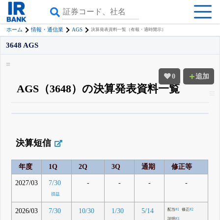
AGS
ホーム
情報・通信業
決算発表資料一覧（有報・適時開示）
3648 AGS
0
追加
AGS（3648）の決算発表資料一覧
β版IRBANKでは、
8月24日まで完全無料
四半期業績・決算の進捗
がさらに
詳しく見られる
無料でβ版をはじめる
決算短信
登録すると永久30%OFFと米株版の先行利用も付きます
年度
1Q
2Q
3Q
通期
修正等
2027/03
-
-
-
-
7/30
損益
2026/03
7/30
10/30
1/30
5/14
配当
#1
修正
#2
説明
#3