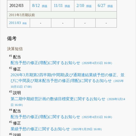
2012/03
8/12
11/11
2/10
6/27
損益
損益
損益
損益
2011年3月期以前
-
-
-
-
2011/03
損益
備考
決算短信
#1
配当
配当予想の修正(増配)に関するお知らせ
（2026年4月15日 16:00）
#2
修正
2026年3月期第2四半期(中間期)及び通期連結業績予想の修正、並
びに中間及び期末配当予想の修正(増配)に関するお知らせ
（2025年
10月15日 17:00）
#3
説明
第二期中期経営計画の数値目標変更に関するお知らせ
（2026年5月14
日 16:00）
#4
配当
配当予想の修正(増配)に関するお知らせ
（2025年4月15日 16:00）
#5
修正
業績予想の修正に関するお知らせ
（2025年1月29日 16:00）
#6
説明