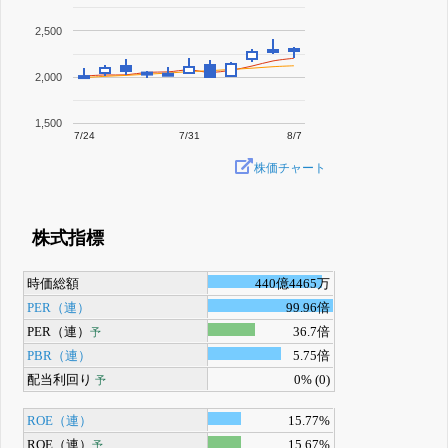
2,500
2,000
1,500
7/24
7/31
8/7
株価チャート
株式指標
時価総額
440億4465万
PER（連）
99.96倍
PER（連）
36.7倍
予
PBR（連）
5.75倍
配当利回り
0% (0)
予
ROE（連）
15.77%
ROE（連）
15.67%
予