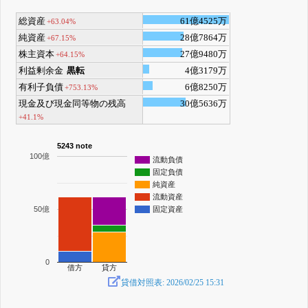
総資産
61億4525万
+63.04%
純資産
28億7864万
+67.15%
株主資本
27億9480万
+64.15%
利益剰余金
黒転
4億3179万
有利子負債
6億8250万
+753.13%
現金及び現金同等物の残高
30億5636万
+41.1%
5243 note
100億
流動負債
固定負債
純資産
流動資産
50億
固定資産
0
借方
貸方
貸借対照表: 2026/02/25 15:31