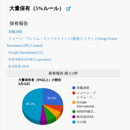
大量保有（5%ルール）
保有報告
加藤貞顕
イメージ・フレイム・インベストメント(香港)リミテッド(Image Frame
Investment (HK) Limited)
Google International LLC
NAVER(NAVER Corporation)
KADOKAWA
保有報告 残り2件
大量保有者（5%以上）の割合
4月15日
加藤貞顕
イメージ・フ
レイム・イ…
26.3%
Google
48.1%
International…
NAVER株式…
株式会社KA…
その他