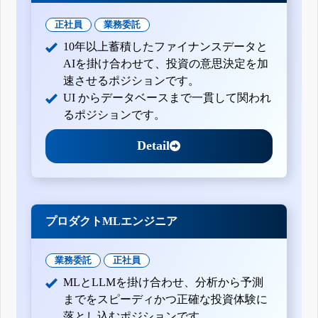
正社員
業務委託
10年以上蓄積したファイナンスデータと
AIを掛け合わせて、投資の意思決定を加
速させるポジションです。
UI からデータベースまで一貫して関われ
るポジションです。
Detail
プロダクトMLエンジニア
業務委託
正社員
MLとLLMを掛け合わせ、分析から予測
までをスピーディかつ正確な投資体験に
落とし込むポジションです。