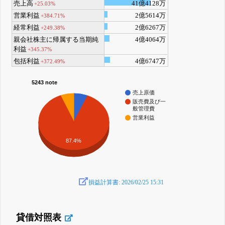
売上高
41億4128万
+25.03%
営業利益
2億5614万
+384.71%
経常利益
2億6267万
+249.38%
親会社株主に帰属する当期純
4億4064万
利益
+345.37%
包括利益
4億6747万
+372.49%
5243 note
売上原価
販売費及び一
般管理費
営業利益
87.4%
損益計算書: 2026/02/25 15:31
貸借対照表