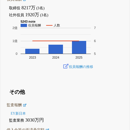
8217万
取締役
(3名)
1920万
社外役員
(3名)
5243 note
役員報酬
人数
2億
7
1億
6
0
5
2023
2024
2025
役員報酬の推移
その他
監査報酬
EY新日本
3030万円
監査業務
借入金等の返済予定額