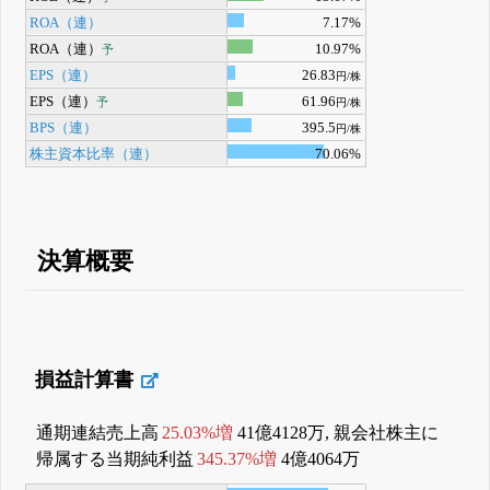
ROA（連）
7.17%
ROA（連）
10.97%
予
EPS（連）
26.83
円/株
EPS（連）
61.96
予
円/株
BPS（連）
395.5
円/株
株主資本比率（連）
70.06%
決算概要
損益計算書
通期連結売上高
25.03%増
41億4128万, 親会社株主に
帰属する当期純利益
345.37%増
4億4064万