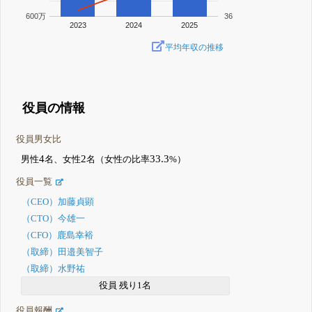
600万
36
2023
2024
2025
平均年収の推移
役員の情報
役員男女比
4
2
33.3
男性
名、女性
名（女性の比率
%）
役員一覧
（CEO）加藤貞顕
（CTO）今雄一
（CFO）鹿島幸裕
（取締）田邉美智子
（取締）水野祐
役員 残り1名
役員報酬