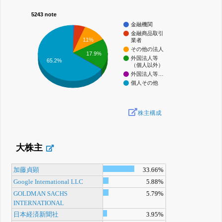
5243 note
金融機関
金融商品取引
11%
業者
その他の法人
17.9%
外国法人等
65.2%
（個人以外）
外国法人等…
個人その他
株主構成
大株主
加藤貞顕
33.66%
Google International LLC
5.88%
GOLDMAN SACHS
5.79%
INTERNATIONAL
日本経済新聞社
3.95%