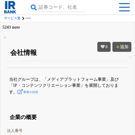
サービス業
note
5243
note
0
追加
会社情報
β版IRBANKでは、
8月24日まで完全無料
四半期業績・決算の進捗
がさらに
詳しく見られる
無料でβ版をはじめる
当社グループは、「メディアプラットフォーム事業」及び
登録すると永久30%OFFと米株版の先行利用も付きます
「IP・コンテンツクリエーション事業」を展開しておりま
す。
事業の内容
企業の概要
法人番号