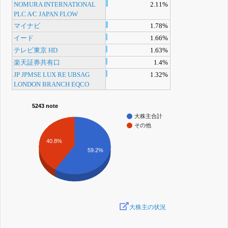
NOMURA INTERNATIONAL
2.11%
PLC A⁄C JAPAN FLOW
マイナビ
1.78%
イード
1.66%
テレビ東京 HD
1.63%
楽天証券共有口
1.4%
JP JPMSE LUX RE UBSAG
1.32%
LONDON BRANCH EQCO
5243 note
大株主合計
その他
40.8%
59.2%
大株主の状況