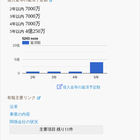
7000万
2年以内
7000万
3年以内
7000万
4年以内
4億250万
5年以内
5243 note
返済額
10億
5億
0
2年
3年
4年
5年
借入金等の返済予定額
有報主要リンク
沿革
事業の内容
関係会社の状況
主要項目 残り11件