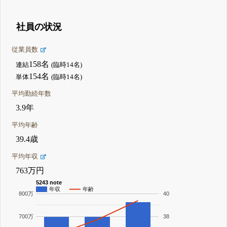
社員の状況
従業員数
158名
連結
(臨時14名)
154名
単体
(臨時14名)
平均勤続年数
3.9年
平均年齢
39.4歳
平均年収
763万円
5243 note
年収
年齢
800万
40
700万
38