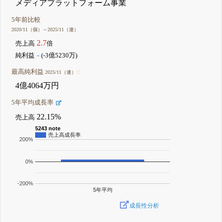
メディアプラットフォーム事業
5年前比較
2020/11（個）～2025/11（連）
2.7
売上高
倍
-
純利益
(-3億5230万)
最高純利益
2025/11（連）
4億4064万円
5年平均成長率
22.15%
売上高
5243 note
売上高成長率
200%
0%
-200%
5年平均
成長性分析