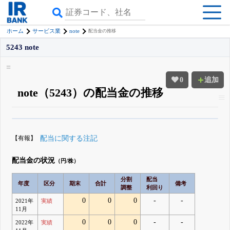
note
ホーム
サービス業
配当金の推移
5243 note
0
追加
note（5243）の配当金の推移
β版IRBANKでは、
8月24日まで完全無料
配当・優待の推移
がさらに詳しく
見られる
無料でβ版をはじめる
【有報】
配当に関する注記
登録すると永久30%OFFと米株版の先行利用も付きます
配当金の状況
（円/株）
分割
配当
年度
区分
期末
合計
備考
調整
利回り
0
0
0
-
-
2021年
実績
11月
0
0
0
-
-
2022年
実績