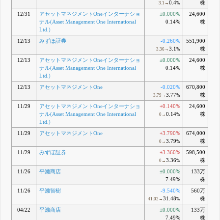
0.4
株
3.1→
%
12/31
アセットマネジメントOneインターナショ
±0.000%
24,600
ナル(Asset Management One International
0.14%
株
Ltd.)
12/13
みずほ証券
-0.260%
551,900
3.1
株
3.36→
%
12/13
アセットマネジメントOneインターナショ
±0.000%
24,600
ナル(Asset Management One International
0.14%
株
Ltd.)
12/13
アセットマネジメントOne
-0.020%
670,800
3.77
株
3.79→
%
11/29
アセットマネジメントOneインターナショ
+0.140%
24,600
ナル(Asset Management One International
0.14
株
0→
%
Ltd.)
11/29
アセットマネジメントOne
+3.790%
674,000
3.79
株
0→
%
11/29
みずほ証券
+3.360%
598,500
3.36
株
0→
%
11/26
平瀨商店
±0.000%
133万
7.49%
株
11/26
平瀨智樹
-9.540%
560万
31.48
株
41.02→
%
04/22
平瀨商店
±0.000%
133万
7.49%
株