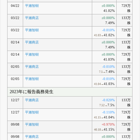
04/22
平瀨智樹
±0.000%
729万
41.02%
株
03/22
平瀨商店
±0.000%
133万
7.49%
株
03/22
平瀨智樹
-0.010%
729万
41.02
株
41.03→
%
02/14
平瀨商店
±0.000%
133万
7.49%
株
02/14
平瀨智樹
±0.000%
729万
41.03%
株
02/05
平瀨商店
-0.010%
133万
7.49
株
7.5→
%
02/05
平瀨智樹
-0.010%
729万
41.03
株
41.04→
%
2023年に報告義務発生
12/27
平瀨商店
-0.020%
133万
7.5
株
7.52→
%
12/27
平瀨智樹
-0.110%
729万
41.04
株
41.15→
%
09/08
平瀨智樹
+0.970%
729万
41.15
株
40.18→
%
09/08
平瀨商店
±0.000%
133万