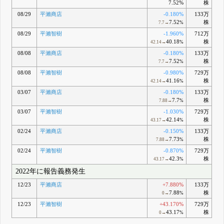
7.52%
株
08/29
平瀨商店
-0.180%
133万
7.52
株
7.7→
%
08/29
平瀨智樹
-1.960%
712万
40.18
株
42.14→
%
08/08
平瀨商店
-0.180%
133万
7.52
株
7.7→
%
08/08
平瀨智樹
-0.980%
729万
41.16
株
42.14→
%
03/07
平瀨商店
-0.180%
133万
7.7
株
7.88→
%
03/07
平瀨智樹
-1.030%
729万
42.14
株
43.17→
%
02/24
平瀨商店
-0.150%
133万
7.73
株
7.88→
%
02/24
平瀨智樹
-0.870%
729万
42.3
株
43.17→
%
2022年に報告義務発生
12/23
平瀨商店
+7.880%
133万
7.88
株
0→
%
12/23
平瀨智樹
+43.170%
729万
43.17
株
0→
%