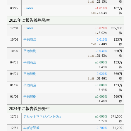
21.15
株
31.43→
%
03/25
EPARK
+1.010%
107万
6.03
株
5.02→
%
2025年に報告義務発生
12/30
EPARK
+5.020%
895,900
5.02
株
0→
%
10/06
平瀨商店
-0.010%
133万
7.48
株
7.49→
%
10/06
平瀨智樹
-0.030%
560万
31.43
株
31.46→
%
04/01
平瀨商店
±0.000%
133万
7.49%
株
04/01
平瀨智樹
-0.020%
560万
31.46
株
31.48→
%
01/06
平瀨商店
±0.000%
133万
7.49%
株
01/06
平瀨智樹
±0.000%
560万
31.48%
株
2024年に報告義務発生
12/31
アセットマネジメントOne
±0.000%
671,500
3.77%
株
12/31
みずほ証券
-2.700%
71,200