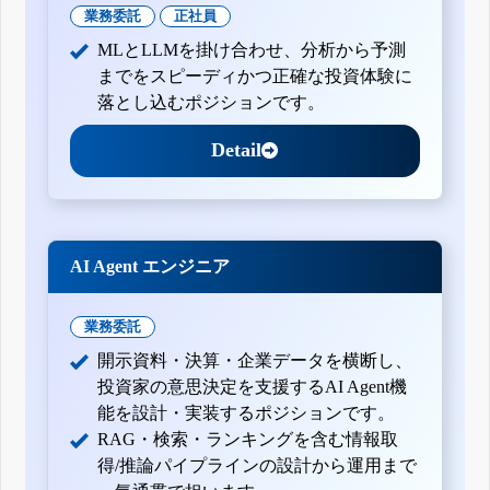
業務委託
正社員
MLとLLMを掛け合わせ、分析から予測
までをスピーディかつ正確な投資体験に
落とし込むポジションです。
Detail
AI Agent エンジニア
業務委託
開示資料・決算・企業データを横断し、
投資家の意思決定を支援するAI Agent機
能を設計・実装するポジションです。
RAG・検索・ランキングを含む情報取
得/推論パイプラインの設計から運用まで