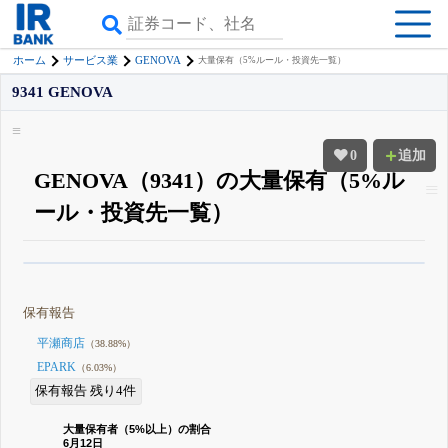
GENOVA
ホーム
サービス業
大量保有（5%ルール・投資先一覧）
9341 GENOVA
0
追加
GENOVA（9341）の大量保有（5%ル
ール・投資先一覧）
β版IRBANKでは、
8月24日まで完全無料
大量保有・アクティビスト
がさら
に詳しく分かる
無料でβ版をはじめる
保有報告
登録すると永久30%OFFと米株版の先行利用も付きます
平瀬商店
（38.88%）
EPARK
（6.03%）
保有報告 残り4件
大量保有者（5%以上）の割合
6月12日