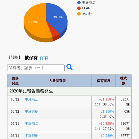
平瀬商店
EPARK
その他
38.9%
55.1%
【閲覧】
被保有
保有
義務
株式
大量保有者
保有状況
発生
数
2026年に報告義務発生
06/12
平瀬商店
+21.150%
693万
38.88
株
17.73→
%
06/12
平瀬智樹
-21.150%
0株
0
21.15→
%
06/11
平瀬商店
+10.250%
316万
17.73
株
7.48→
%
06/11
平瀬智樹
-10.280%
377万