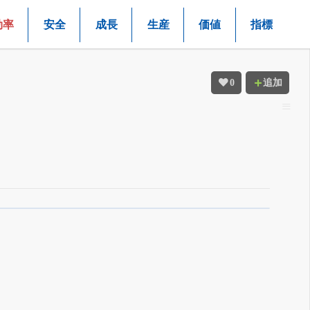
効率
安全
成長
生産
価値
指標
0
追加