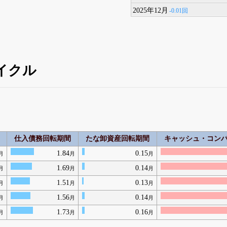
2025年12月
-0.01回
イクル
仕入債務回転期間
たな卸資産回転期間
キャッシュ・コン
1.84
0.15
月
月
月
1.69
0.14
月
月
月
1.51
0.13
月
月
月
1.56
0.14
月
月
月
1.73
0.16
月
月
月