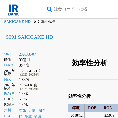
SAKIGAKE HD
効率性分析
5891 SAKIGAKE HD
5891
2026/08/07
時価
90億円
効率性分析
PER
36.4倍
予
2023年
17.55-41.71倍
以降
（2023-2025年）
PBR
1.86倍
β版IRBANKでは、
8月
2023年
1.62-4.03倍
以降
（2023-2025年）
無料
配当
1.43%
予
効率性分析
登録すると永久30%
ROE
5.1%
予
ROA
1.49%
予
年度
ROE
ROA
資料
有報
大量
適時
2018/12
-
2.59%
Link
IR
決算
業績