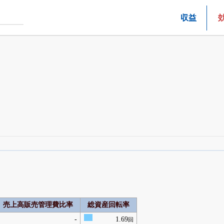
収益
四半期業績・決算の進捗
がさらに詳しく見られる
24日まで完全無料
でβ版をはじめる
OFFと米株版の先行利用も付きます
売上高販売管理費比率
総資産回転率
-
1.69
回