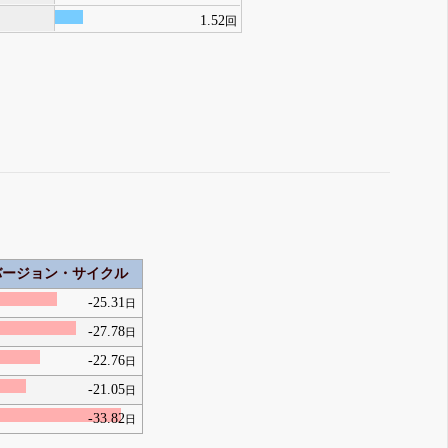
1.52
回
バージョン・サイクル
-25.31
日
-27.78
日
-22.76
日
-21.05
日
-33.82
日