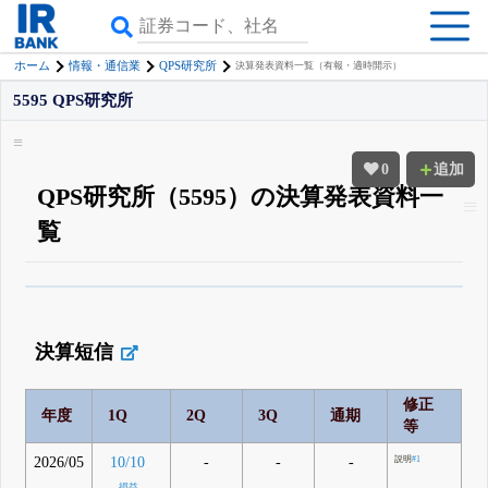
ホーム
情報・通信業
QPS研究所
決算発表資料一覧（有報・適時開示）
5595 QPS研究所
0
追加
QPS研究所（5595）の決算発表資料一
覧
β版IRBANKでは、
8月24日まで完全無料
四半期業績・決算の進捗
がさらに
詳しく見られる
無料でβ版をはじめる
決算短信
登録すると永久30%OFFと米株版の先行利用も付きます
修正
年度
1Q
2Q
3Q
通期
等
2026/05
-
-
-
10/10
説明
#1
損益