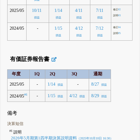
2025/05
10/11
1/14
4/11
7/11
修正
#2
説明
#3
損益
損益
損益
損益
2024/05
-
1/15
4/12
7/12
修正
#4
説明
#5
損益
損益
損益
有価証券報告書
年度
1Q
2Q
3Q
通期
2025/05
-
-
1/14
8/27
損益
損益
#6
-
1/15
4/12
8/29
2024/05
損益
損益
損益
備考
決算短信
#1
説明
2026年5月期第1四半期決算説明資料
（2025年10月10日 16:30）