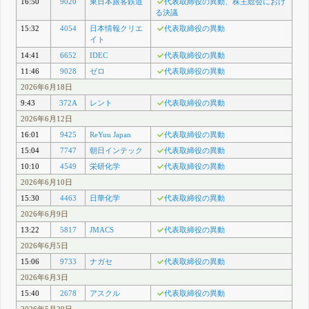
16:50
9020
東日本旅客鉄道
代表取締役の異動、株主総会におけ
る決議
15:32
4054
日本情報クリエ
代表取締役の異動
イト
14:41
6652
IDEC
代表取締役の異動
11:46
9028
ゼロ
代表取締役の異動
2026年6月18日
9:43
372A
レント
代表取締役の異動
2026年6月12日
16:01
9425
ReYuu Japan
代表取締役の異動
15:04
7747
朝日インテック
代表取締役の異動
10:10
4549
栄研化学
代表取締役の異動
2026年6月10日
15:30
4463
日華化学
代表取締役の異動
2026年6月9日
13:22
5817
JMACS
代表取締役の異動
2026年6月5日
15:06
9733
ナガセ
代表取締役の異動
2026年6月3日
15:40
2678
アスクル
代表取締役の異動