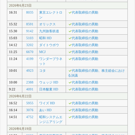
2026年6月23日
16:31
8035
東京エレクトロ
代表取締役の異動
ン
15:32
8591
オリックス
代表取締役の異動
15:30
9142
九州旅客鉄道
代表取締役の異動
15:03
5103
昭和 HD
代表取締役の異動
14:12
3202
ダイトウボウ
代表取締役の異動
11:25
6670
MCJ
代表取締役の異動
11:24
4199
ワンダープラネ
代表取締役の異動
ット
10:01
4923
コタ
代表取締役の異動、株主総会におけ
る決議
10:00
2388
ウェッジ HD
代表取締役の異動
9:22
4091
日本酸素 HD
代表取締役の異動
2026年6月22日
16:52
5955
ワイズ HD
代表取締役の異動
16:14
3076
あい HD
代表取締役の異動
14:51
4752
昭和システムエ
代表取締役の異動
ンジニアリング
2026年6月19日