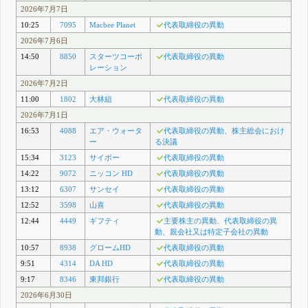
2026年7月7日
10:25
7095
Macbee Planet
代表取締役の異動
2026年7月6日
14:50
8850
スターツコーポ
代表取締役の異動
レーション
2026年7月2日
11:00
1802
大林組
代表取締役の異動
2026年7月1日
16:53
4088
エア・ウォータ
代表取締役の異動、株主総会におけ
ー
る決議
15:34
3123
サイボー
代表取締役の異動
14:22
9072
ニッコン HD
代表取締役の異動
13:12
6307
サンセイ
代表取締役の異動
12:52
3598
山喜
代表取締役の異動
12:44
4449
ギフティ
主要株主の異動、代表取締役の異
動、親会社又は特定子会社の異動
10:57
8938
グロームHD
代表取締役の異動
9:51
4314
DA HD
代表取締役の異動
9:17
8346
東邦銀行
代表取締役の異動
2026年6月30日