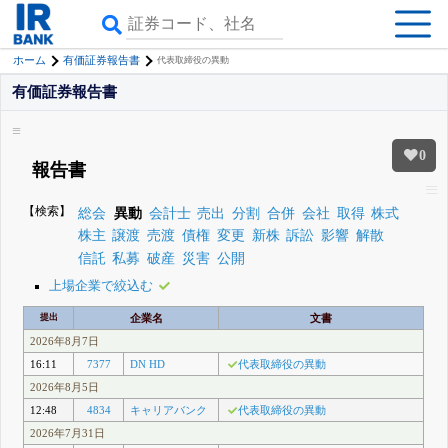
ホーム
有価証券報告書
代表取締役の異動
有価証券報告書
0
報告書
【検索】
総会
異動
会計士
売出
分割
合併
会社
取得
株式
株主
譲渡
売渡
債権
変更
新株
訴訟
影響
解散
信託
私募
破産
災害
公開
上場企業で絞込む
提出
企業名
文書
2026年8月7日
16:11
7377
DN HD
代表取締役の異動
2026年8月5日
12:48
4834
キャリアバンク
代表取締役の異動
2026年7月31日