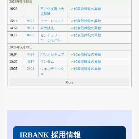
2026年5月20日
16:23
三井住友海上火
代表取締役の異動
災保険
15:14
9327
イー・ロジット
代表取締役の異動
14:50
9001
東武鉄道
代表取締役の異動
10:17
8898
センチュリー
代表取締役の異動
21・ジャパン
2026年5月19日
16:04
4494
バリオセキュア
代表取締役の異動
15:37
4917
マンダム
代表取締役の異動
15:35
2901
ウェルディッシ
代表取締役の異動
ュ
More
IRBANK 採用情報