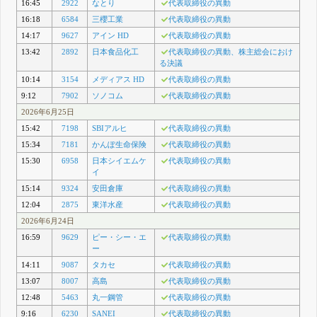
16:45
2922
なとり
代表取締役の異動
16:18
6584
三櫻工業
代表取締役の異動
14:17
9627
アイン HD
代表取締役の異動
13:42
2892
日本食品化工
代表取締役の異動、株主総会におけ
る決議
10:14
3154
メディアス HD
代表取締役の異動
9:12
7902
ソノコム
代表取締役の異動
2026年6月25日
15:42
7198
SBIアルヒ
代表取締役の異動
15:34
7181
かんぽ生命保険
代表取締役の異動
15:30
6958
日本シイエムケ
代表取締役の異動
イ
15:14
9324
安田倉庫
代表取締役の異動
12:04
2875
東洋水産
代表取締役の異動
2026年6月24日
16:59
9629
ピー・シー・エ
代表取締役の異動
ー
14:11
9087
タカセ
代表取締役の異動
13:07
8007
高島
代表取締役の異動
12:48
5463
丸一鋼管
代表取締役の異動
9:16
6230
SANEI
代表取締役の異動