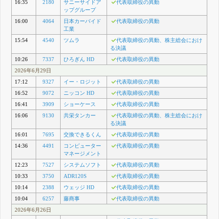
16:35
2180
サニーサイドア
代表取締役の異動
ップグループ
16:00
4064
日本カーバイド
代表取締役の異動
工業
15:54
4540
ツムラ
代表取締役の異動、株主総会におけ
る決議
10:26
7337
ひろぎん HD
代表取締役の異動
2026年6月29日
17:12
9327
イー・ロジット
代表取締役の異動
16:52
9072
ニッコン HD
代表取締役の異動
16:41
3909
ショーケース
代表取締役の異動
16:06
9130
共栄タンカー
代表取締役の異動、株主総会におけ
る決議
16:01
7695
交換できるくん
代表取締役の異動
14:36
4491
コンピューター
代表取締役の異動
マネージメント
12:23
7527
システムソフト
代表取締役の異動
10:33
3750
ADR120S
代表取締役の異動
10:14
2388
ウェッジ HD
代表取締役の異動
10:04
6257
藤商事
代表取締役の異動
2026年6月26日