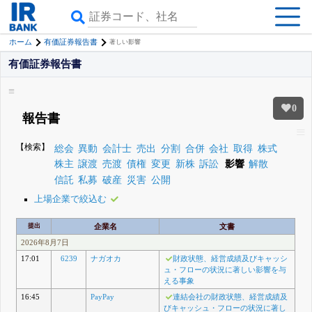
ホーム
有価証券報告書
著しい影響
有価証券報告書
0
報告書
【検索】
総会
異動
会計士
売出
分割
合併
会社
取得
株式
株主
譲渡
売渡
債権
変更
新株
訴訟
影響
解散
信託
私募
破産
災害
公開
上場企業で絞込む
提出
企業名
文書
2026年8月7日
17:01
6239
ナガオカ
財政状態、経営成績及びキャッシ
ュ・フローの状況に著しい影響を与
える事象
16:45
PayPay
連結会社の財政状態、経営成績及
びキャッシュ・フローの状況に著し