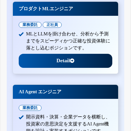
プロダクトMLエンジニア
業務委託
正社員
MLとLLMを掛け合わせ、分析から予測
までをスピーディかつ正確な投資体験に
落とし込むポジションです。
Detail
AI Agent エンジニア
業務委託
開示資料・決算・企業データを横断し、
投資家の意思決定を支援するAI Agent機
能を設計・実装するポジションです。