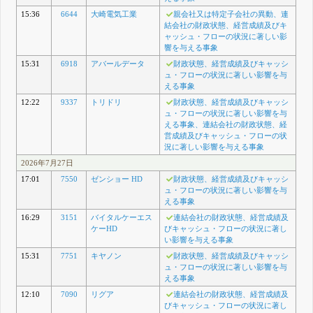
15:36
6644
大崎電気工業
親会社又は特定子会社の異動、連
結会社の財政状態、経営成績及びキ
ャッシュ・フローの状況に著しい影
響を与える事象
15:31
6918
アバールデータ
財政状態、経営成績及びキャッシ
ュ・フローの状況に著しい影響を与
える事象
12:22
9337
トリドリ
財政状態、経営成績及びキャッシ
ュ・フローの状況に著しい影響を与
える事象、連結会社の財政状態、経
営成績及びキャッシュ・フローの状
況に著しい影響を与える事象
2026年7月27日
17:01
7550
ゼンショー HD
財政状態、経営成績及びキャッシ
ュ・フローの状況に著しい影響を与
える事象
16:29
3151
バイタルケーエス
連結会社の財政状態、経営成績及
ケーHD
びキャッシュ・フローの状況に著し
い影響を与える事象
15:31
7751
キヤノン
財政状態、経営成績及びキャッシ
ュ・フローの状況に著しい影響を与
える事象
12:10
7090
リグア
連結会社の財政状態、経営成績及
びキャッシュ・フローの状況に著し