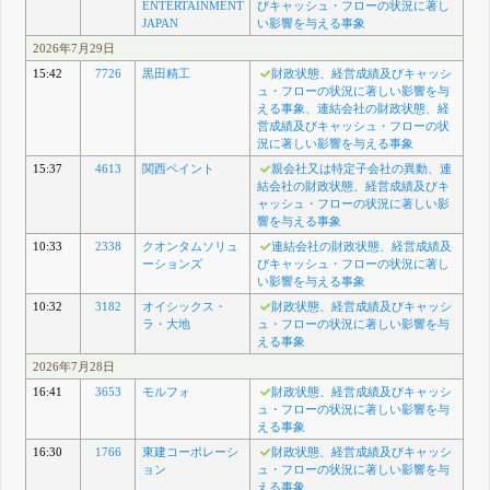
ENTERTAINMENT
びキャッシュ・フローの状況に著し
JAPAN
い影響を与える事象
2026年7月29日
15:42
7726
黒田精工
財政状態、経営成績及びキャッシ
ュ・フローの状況に著しい影響を与
える事象、連結会社の財政状態、経
営成績及びキャッシュ・フローの状
況に著しい影響を与える事象
15:37
4613
関西ペイント
親会社又は特定子会社の異動、連
結会社の財政状態、経営成績及びキ
ャッシュ・フローの状況に著しい影
響を与える事象
10:33
2338
クオンタムソリュ
連結会社の財政状態、経営成績及
ーションズ
びキャッシュ・フローの状況に著し
い影響を与える事象
10:32
3182
オイシックス・
財政状態、経営成績及びキャッシ
ラ・大地
ュ・フローの状況に著しい影響を与
える事象
2026年7月28日
16:41
3653
モルフォ
財政状態、経営成績及びキャッシ
ュ・フローの状況に著しい影響を与
える事象
16:30
1766
東建コーポレーシ
財政状態、経営成績及びキャッシ
ョン
ュ・フローの状況に著しい影響を与
える事象