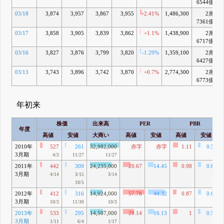
6544億
03/18
3,874
3,957
3,867
3,955
+2.41%
1,486,300
2兆
7361億
03/17
3,858
3,905
3,839
3,862
+1.1%
1,438,900
2兆
6717億
03/16
3,827
3,876
3,799
3,820
-1.29%
1,359,100
2兆
6427億
03/13
3,743
3,896
3,742
3,870
+0.7%
2,774,300
2兆
6773億
年初来
株価
出来高
PER
PBR
年度
高値
安値
大商い
高値
安値
高値
安値
2010年
527
261
32,982,000
赤字
赤字
1.11
0.55
3月期
4/3
11/27
11/27
2011年
442
309
24,235,000
20.67
14.45
0.98
0.68
3月期
4/14
3/15
3/14
10/5
2012年
412
316
14,024,000
57.78
44.32
0.87
0.67
3月期
10/3
11/30
10/3
2013年
533
295
14,507,000
29.14
16.13
1
0.55
3月期
1/11
6/4
1/17