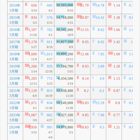
2014年
656
445
30,503,000
21.79
14.78
1.14
0.77
3月期
3/10
4/2
9/10
2015年
834
576
14,718,000
20.87
14.41
1.18
0.81
3月期
3/3
4/15
4/15
2016年
1,197
762
18,342,000
13.55
8.62
1.66
1.06
3月期
11/26
4/1
10/9
2017年
1,178
911
31,817,200
8.95
6.92
1.42
1.1
3月期
5/27
8/19
8/9
2018年
1,609
1,013
19,893,200
12.46
7.85
1.69
1.06
3月期
11/9
4/17
12/11
2019年
1,266
929
11,184,700
8.03
5.89
1.18
0.87
3月期
5/14
12/26
5/31
2020年
1,283
772
6,434,500
8.14
4.9
1.13
0.68
3月期
12/13
3/23
3/19
2021年
1,129
853
10,458,400
8.2
6.2
0.87
0.66
3月期
6/9
10/29
11/30
2022年
1,071
834
10,249,000
19.63
15.29
0.8
0.63
3月期
4/1
11/30
11/30
2023年
1,067
862
9,027,100
9.85
7.96
0.77
0.62
3月期
3/9
4/27
5/31
2024年
1,950
995
14,879,800
18.63
9.5
1.21
0.62
3月期
3/25
4/7
3/5
4/6