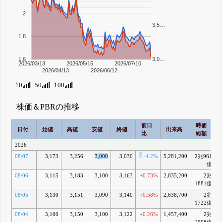
2
3,5…
1.8
1.6
3,0…
2026/03/13
2026/05/15
2026/07/10
2026/04/13
2026/06/12
10
50
100
株価＆PBRの推移
前日
時価
日付
始値
高値
安値
終値
出来高
比
総額
2026
08/07
3,173
3,256
3,000
3,030
-4.2%
5,281,200
2兆961
億
08/06
3,115
3,183
3,100
3,163
+0.73%
2,835,200
2兆
1881億
08/05
3,130
3,151
3,090
3,140
+0.58%
2,638,700
2兆
1722億
08/04
3,100
3,150
3,100
3,122
+0.26%
1,457,400
2兆