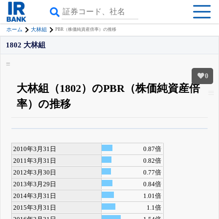
ホーム
大林組
PBR（株価純資産倍率）の推移
1802 大林組
0
大林組（1802）のPBR（株価純資産倍
率）の推移
β版IRBANKでは、
8月24日まで完全無料
四半期業績・決算の進捗
がさらに
詳しく見られる
無料でβ版をはじめる
2010年3月31日
0.87倍
登録すると永久30%OFFと米株版の先行利用も付きます
2011年3月31日
0.82倍
2012年3月30日
0.77倍
2013年3月29日
0.84倍
2014年3月31日
1.01倍
2015年3月31日
1.1倍