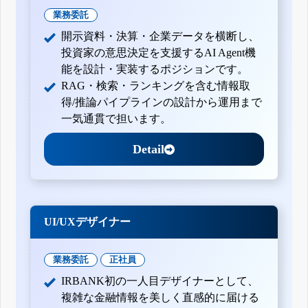
業務委託
開示資料・決算・企業データを横断し、
投資家の意思決定を支援するAI Agent機
能を設計・実装するポジションです。
RAG・検索・ランキングを含む情報取
得/推論パイプラインの設計から運用まで
一気通貫で担います。
Detail
UI/UXデザイナー
業務委託
正社員
IRBANK初の一人目デザイナーとして、
複雑な金融情報を美しく直感的に届ける