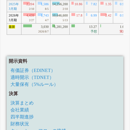
2025年
2,204
1,586
14,256,200
10.86
7.82
1.35
0.97
3月期
2/10
8/5
2/10
2026年
4,439
1,743
10,646,600
17.8
6.99
2.42
0.95
3月期
2/27
4/7
5/13
最新
3,030
5,281,200
13.27
1.67
予想
実績
2026/8/7
開示資料
有価証券（EDINET）
適時開示（TDNET）
大量保有（5%ルール）
決算
決算まとめ
会社業績
四半期進捗
財務状況