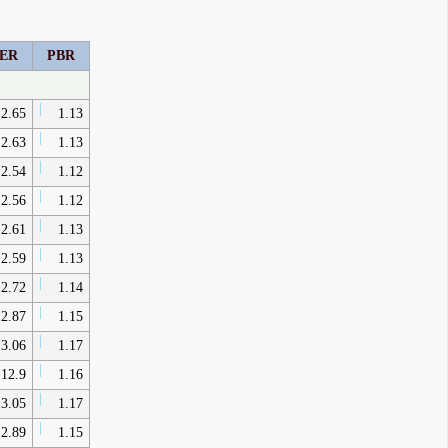
ER
PBR
2.65
1.13
2.63
1.13
2.54
1.12
2.56
1.12
2.61
1.13
2.59
1.13
2.72
1.14
2.87
1.15
3.06
1.17
12.9
1.16
3.05
1.17
2.89
1.15