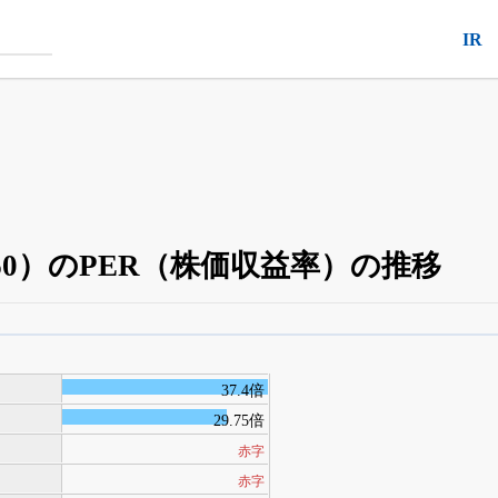
IR
60）のPER（株価収益率）の推移
四半期業績・決算の進捗
がさらに詳しく見られる
24日まで完全無料
でβ版をはじめる
37.4倍
OFFと米株版の先行利用も付きます
29.75倍
赤字
赤字