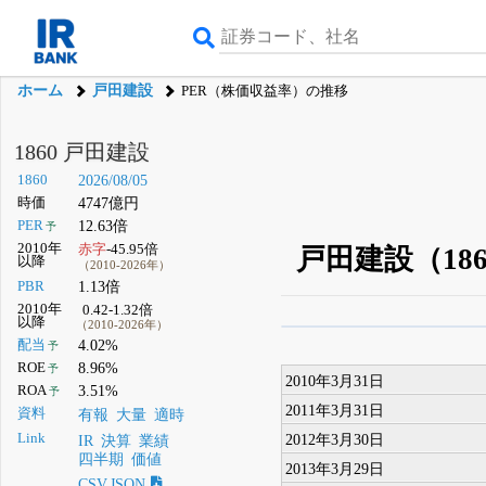
ホーム
戸田建設
PER（株価収益率）の推移
1860 戸田建設
1860
2026/08/05
時価
4747億円
PER
12.63倍
予
2010年
赤字
-45.95倍
戸田建設（18
以降
（2010-2026年）
PBR
1.13倍
2010年
0.42-1.32倍
以降
（2010-2026年）
β版IRBANKでは、
8月
配当
4.02%
予
ROE
8.96%
予
無料
2010年3月31日
ROA
3.51%
予
登録すると永久30%
2011年3月31日
資料
有報
大量
適時
2012年3月30日
Link
IR
決算
業績
四半期
価値
2013年3月29日
CSV,JSON