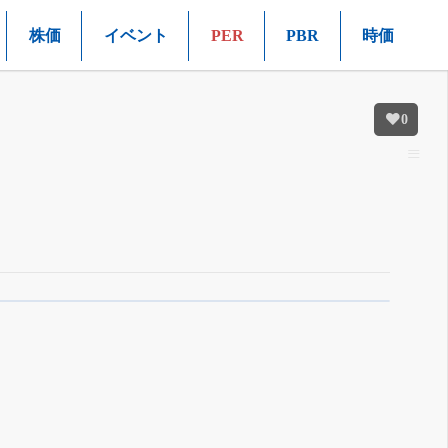
株価
イベント
PER
PBR
時価
0