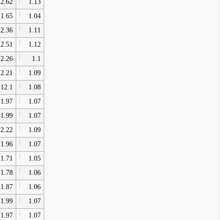
2.62
1.13
1.65
1.04
2.36
1.11
2.51
1.12
2.26
1.1
2.21
1.09
12.1
1.08
1.97
1.07
1.99
1.07
2.22
1.09
1.96
1.07
1.71
1.05
1.78
1.06
1.87
1.06
1.99
1.07
1.97
1.07