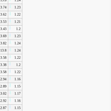
13.8
1.24
3.74
1.23
3.62
1.22
3.53
1.21
3.43
1.2
3.69
1.23
3.82
1.24
13.8
1.24
3.58
1.22
3.38
1.2
3.58
1.22
2.94
1.16
2.89
1.15
3.02
1.17
2.92
1.16
2.87
1.15