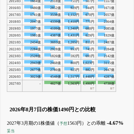
2015/03
1684億
2318億
751円
507円
1557億
2016/03
1486億
2852億
929円
544円
1671億
2017/03
1741億
3538億
1,152円
670円
2057億
2018/03
2047億
4339億
1,410円
771円
2364億
2019/03
1977億
4109億
1,340円
680円
2085億
2020/03
1981億
4387億
1,431円
629円
1929億
2021/03
2434億
3693億
1,205円
811円
2487億
2022/03
2284億
2928億
953円
741円
2284億
2023/03
2528億
1826億
592円
691円
2142億
2024/03
2943億
2468億
800円
1,023円
3115億
2025/03
2677億
2786億
925円
882円
2647億
2026/03
3023億
4548億
1,517円
1,448円
4287億
2027/03
-
4627億
1,563円
1,490円
4738億
8/7
8/7
2026年8月7日の株価1490円との比較
-4.67%
2027年3月期の1株価値（
1563円）との乖離
予想
妥当