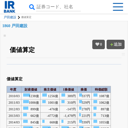
戸田建設
価値算定
1860 戸田建設
0
追加
価値算定
β版IRBANKでは、
8月24日まで完全無料
四半期業績・決算の進捗
がさらに
詳しく見られる
無料でβ版をはじめる
価値算定
登録すると永久30%OFFと米株版の先行利用も付きます
年度
財産価値
株主価値
1株価値
株価
時価総額
2010/03
1238億
1256億
389円
337円
1087億
2011/03
1006億
1001億
310円
329円
1062億
2012/03
899億
-476億
-147円
278円
897億
2013/03
662億
-4772億
-1,479円
221円
713億
2014/03
845億
668億
215円
339円
1055億