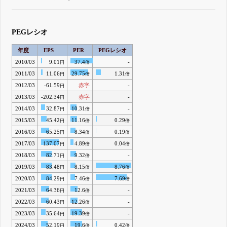
PEGレシオ
年度
EPS
PER
PEGレシオ
2010/03
9.01
37.4
-
円
倍
2011/03
11.06
29.75
1.31
円
倍
倍
2012/03
-61.59
赤字
-
円
2013/03
-202.34
赤字
-
円
2014/03
32.87
10.31
-
円
倍
2015/03
45.42
11.16
0.29
円
倍
倍
2016/03
65.25
8.34
0.19
円
倍
倍
2017/03
137.07
4.89
0.04
円
倍
倍
2018/03
82.71
9.32
-
円
倍
2019/03
83.48
8.15
8.76
円
倍
倍
2020/03
84.29
7.46
7.69
円
倍
倍
2021/03
64.36
12.6
-
円
倍
2022/03
60.43
12.26
-
円
倍
2023/03
35.64
19.39
-
円
倍
2024/03
52.19
19.6
0.42
円
倍
倍