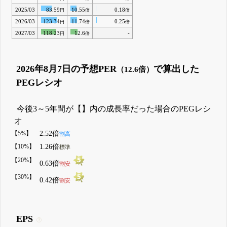
2025/03
83.59
10.55
0.18
円
倍
倍
2026/03
123.34
11.74
0.25
円
倍
倍
2027/03
118.23
12.6
-
円
倍
2026年8月7日の予想PER
で算出した
（12.6倍）
PEGレシオ
今後3～5年間が【】内の成長率だった場合のPEGレシ
オ
【5%】
2.52倍
割高
【10%】
1.26倍
標準
【20%】
0.63倍
割安
【30%】
0.42倍
割安
EPS