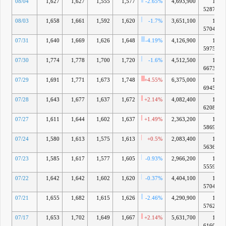
08/04
1,627
1,627
1,555
1,577
-2.65%
4,693,900
1兆
及び執行役
5287億
員の異動に
関するお知
08/03
1,658
1,661
1,592
1,620
-1.7%
3,651,100
1兆
らせ
5704億
15:30 剰余
07/31
1,640
1,669
1,626
1,648
金の配当に
-4.19%
4,126,900
1兆
関するお知
5975億
らせ
07/30
1,774
1,778
1,700
1,720
-1.6%
4,512,500
1兆
15:30
6673億
2026年3月
期決算短信
07/29
1,691
1,771
1,673
1,748
+4.55%
6,375,000
1兆
〔IFRS〕
6945億
(連結)
07/28
1,643
1,677
1,637
1,672
+2.14%
4,082,400
1兆
4月 24, 2026
6208億
07/27
1,611
1,644
1,602
1,637
+1.49%
2,363,200
1兆
5869億
07/24
1,580
1,613
1,575
1,613
+0.5%
2,083,400
1兆
5636億
07/23
1,585
1,617
1,577
1,605
-0.93%
2,966,200
1兆
5559億
07/22
1,642
1,642
1,602
1,620
-0.37%
4,404,100
1兆
5704億
07/21
1,655
1,682
1,615
1,626
-2.46%
4,290,900
1兆
5762億
07/17
1,653
1,702
1,649
1,667
+2.14%
5,631,700
1兆
6160億