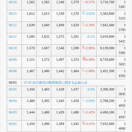
06/16
1,562
1,583
1,546
1,579
+0.57%
3,710,700
1兆
5307億
06/15
1,612
1,613
1,559
1,570
-3.62%
5,563,900
1兆
5219億
06/12
1,639
1,660
1,609
1,629
+2.39%
7,642,400
1兆
5791億
06/11
1,585
1,632
1,575
1,591
-0.5%
5,019,900
1兆
5423億
06/10
1,570
1,607
1,546
1,599
+2.96%
8,139,000
1兆
5500億
06/09
1,511
1,572
1,497
1,553
+6.08%
8,729,600
1兆
5055億
06/08
1,467
1,480
1,442
1,464
+1.88%
3,451,500
1兆
4192億
06/05
15:30 自己株式の取得状況に関するお知らせ
06/05
1,450
1,463
1,428
1,437
-0.9%
3,396,300
1兆
3930億
06/04
1,489
1,495
1,445
1,450
-2.03%
5,768,200
1兆
4056億
06/03
1,444
1,480
1,429
1,480
+2.42%
4,490,100
1兆
4347億
06/02
1,410
1,480
1,384
1,445
+3.51%
7,032,000
1兆
4008億