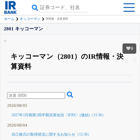
ホーム
キッコーマン
IR情報・決算資料
2801 キッコーマン
0
キッコーマン（2801）のIR情報・決
算資料
β版IRBANKでは、
8月24日まで完全無料
四半期業績・決算の進捗
がさらに
詳しく見られる
無料でβ版をはじめる
登録すると永久30%OFFと米株版の先行利用も付きます
2026/08/05
2027年3月期第1四半期決算短信〔IFRS〕(連結)（15:30）
2026/08/04
自己株式の取得状況に関するお知らせ（15:30）