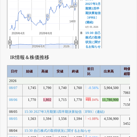
C
2027年3月
A
B
1600
1600
期第1四半
期決算短信
D
E
〔IFRS〕
1400
1400
(連結)
8月 05, 2026
15:30 自己
B
2026年4月
2026年6月
株式の取得
状況に関す
2026年6月
2026年6月
2026…
2026…
るお知らせ
8月 04, 2026
IR情報＆株価推移
11:30 自己
C
株式の取得
状況に関す
前日
時価
日付
始値
高値
安値
終値
るお知らせ
出来高
比
総額
7月 03, 2026
2026
15:30 自己
D
株式の取得
08/07
1,745
1,790
1,740
1,760
-0.56%
5,904,500
1兆
状況に関す
7061億
るお知らせ
08/06
1,770
1,802
1,715
1,770
+11.04%
11,780,900
1兆
6月 05, 2026
7158億
15:30 自己
E
株式の取得
08/05
15:30 2027年3月期第1四半期決算短信〔IFRS〕(連結)
に係る事項
08/05
1,563
1,594
1,556
1,594
+1.08%
4,536,900
1兆
の決定に関
5452億
するお知ら
せ
08/04
15:30 自己株式の取得状況に関するお知らせ
15:30 役員