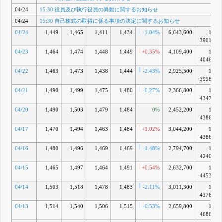
04/24
15:30 役員及び執行役員の異動に関するお知らせ
04/24
15:30 自己株式の取得に係る事項の決定に関するお知らせ
04/24
1,449
1,465
1,411
1,434
-1.04%
6,643,600
1兆
3901億
04/23
1,464
1,474
1,448
1,449
+0.35%
4,109,400
1兆
4046億
04/22
1,463
1,473
1,438
1,444
-2.43%
2,925,500
1兆
3998億
04/21
1,490
1,499
1,475
1,480
-0.27%
2,366,800
1兆
4347億
04/20
1,490
1,503
1,479
1,484
0%
2,452,200
1兆
4386億
04/17
1,470
1,494
1,463
1,484
+1.02%
3,044,200
1兆
4386億
04/16
1,480
1,496
1,469
1,469
-1.48%
2,794,700
1兆
4240億
04/15
1,465
1,497
1,464
1,491
+0.54%
2,632,700
1兆
4453億
04/14
1,503
1,518
1,478
1,483
-2.11%
3,011,300
1兆
4376億
04/13
1,514
1,540
1,506
1,515
-0.53%
2,659,800
1兆
4686億