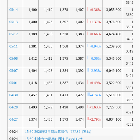
3649億
05/14
1,400
1,419
1,378
1,407
+0.36%
3,055,600
1兆
3639億
05/13
1,400
1,423
1,397
1,402
+1.37%
3,976,300
1兆
3591億
05/12
1,389
1,405
1,378
1,383
+0.66%
4,624,400
1兆
3407億
05/11
1,381
1,405
1,368
1,374
-0.94%
5,239,200
1兆
3319億
05/08
1,412
1,412
1,375
1,387
-0.36%
5,345,800
1兆
3445億
05/07
1,404
1,423
1,384
1,392
-2.93%
6,049,100
1兆
3494億
05/01
1,418
1,436
1,387
1,434
+0.49%
3,522,600
1兆
3901億
04/30
1,457
1,491
1,413
1,427
-4.74%
5,518,500
1兆
3833億
04/28
1,493
1,579
1,490
1,498
+1.63%
7,727,300
1兆
4521億
04/27
1,374
1,485
1,373
1,474
+2.79%
6,834,100
1兆
4289億
04/24
15:30 2026年3月期決算短信〔IFRS〕(連結)
04/24
15:30 剰余金の配当に関するお知らせ