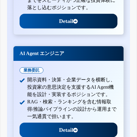
までをスピーディかつ正確な投資体験に
落とし込むポジションです。
Detail
AI Agent エンジニア
業務委託
開示資料・決算・企業データを横断し、
投資家の意思決定を支援するAI Agent機
能を設計・実装するポジションです。
RAG・検索・ランキングを含む情報取
得/推論パイプラインの設計から運用まで
一気通貫で担います。
Detail