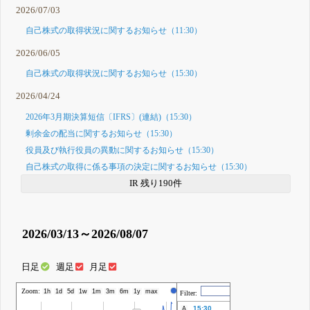
2026/07/03
自己株式の取得状況に関するお知らせ（11:30）
2026/06/05
自己株式の取得状況に関するお知らせ（15:30）
2026/04/24
2026年3月期決算短信〔IFRS〕(連結)（15:30）
剰余金の配当に関するお知らせ（15:30）
役員及び執行役員の異動に関するお知らせ（15:30）
自己株式の取得に係る事項の決定に関するお知らせ（15:30）
IR 残り190件
2026/03/13～2026/08/07
日足
週足
月足
Zoom:
株価
1h
1d
5d
1w
1m
3m
6m
1y
max
Filter:
15:30
A