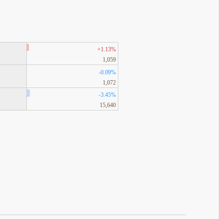
+1.13%
1,059
-0.09%
1,072
-3.45%
15,640