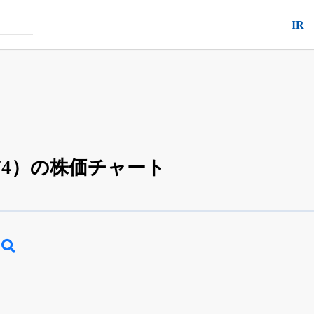
IR
74）の株価チャート
四半期業績・決算の進捗
がさらに詳しく見られる
24日まで完全無料
でβ版をはじめる
OFFと米株版の先行利用も付きます