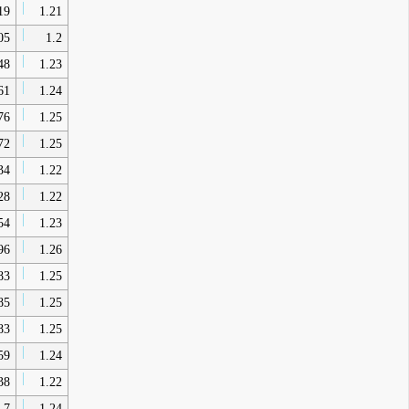
19
1.21
05
1.2
48
1.23
61
1.24
76
1.25
72
1.25
34
1.22
28
1.22
54
1.23
96
1.26
83
1.25
85
1.25
83
1.25
59
1.24
38
1.22
.7
1.24