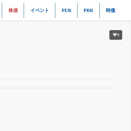
株価
イベント
PER
PBR
時価
0