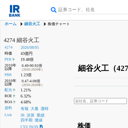
ホーム
細谷火工
株価チャート
4274 細谷火工
4274
2026/08/05
時価
43億円
PER
19.48倍
予
2010年
6.49-90.92倍
細谷火工（42
以降
（2010-2026年）
PBR
1.23倍
2010年
0.47-4.08倍
以降
（2010-2026年）
β版IRBANKでは、
8月
配当
1.21%
予
ROE
6.32%
予
無料
ROA
4.68%
予
登録すると永久30%
資料
有報
大量
適時
Link
IR
決算
業績
四半期
価値
株価
CSV,JSON