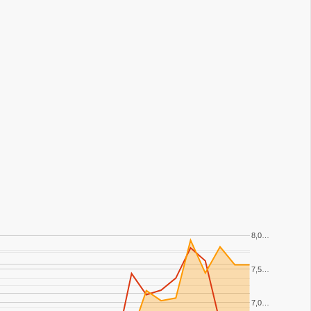
8,0…
7,5…
7,0…