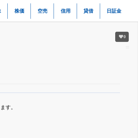
R
株価
空売
信用
貸借
日証金
0
います。