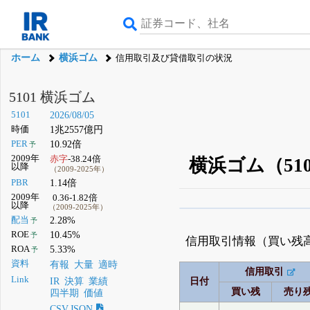
ホーム
横浜ゴム
信用取引及び貸借取引の状況
5101 横浜ゴム
5101
2026/08/05
時価
1兆2557億円
PER
10.92倍
予
2009年
赤字
-38.24倍
横浜ゴム（5
以降
（2009-2025年）
PBR
1.14倍
2009年
0.36-1.82倍
以降
（2009-2025年）
β版IRBANKでは、
8月
配当
2.28%
予
ROE
10.45%
予
無料
信用取引情報（買い残
ROA
5.33%
予
登録すると永久30%
資料
有報
大量
適時
信用取引
Link
IR
決算
業績
日付
買い残
売り
四半期
価値
CSV,JSON