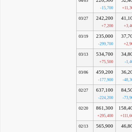
226,500
52,4
04/03
-15,700
+11,3
242,200
41,1
03/27
+7,200
+3,4
235,000
37,7
03/19
-299,700
+2,9
534,700
34,8
03/13
+75,500
-1,4
459,200
36,2
03/06
-177,900
-48,3
637,100
84,5
02/27
-224,200
-73,9
861,300
158,4
02/20
+295,400
+111,6
565,900
46,8
02/13