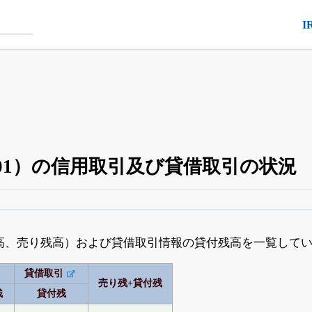
I
101）の信用取引及び貸借取引の状況
空売り・信用需給
がさらに詳しく見られる
24日まで完全無料
でβ版をはじめる
高、売り残高）および貸借取引情報の貸付残高を一覧して
OFFと米株版の先行利用も付きます
貸借取引
売り残+貸付残
残
貸付残