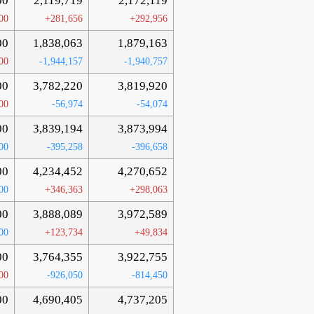
00
2,119,719
2,172,119
00
+281,656
+292,956
00
1,838,063
1,879,163
00
-1,944,157
-1,940,757
00
3,782,220
3,819,920
00
-56,974
-54,074
00
3,839,194
3,873,994
00
-395,258
-396,658
00
4,234,452
4,270,652
00
+346,363
+298,063
00
3,888,089
3,972,589
00
+123,734
+49,834
00
3,764,355
3,922,755
00
-926,050
-814,450
00
4,690,405
4,737,205