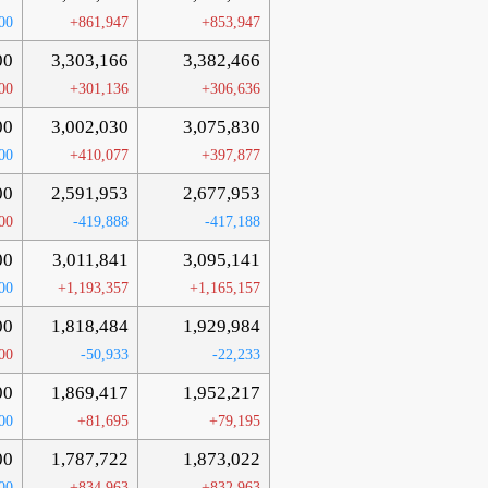
00
+861,947
+853,947
00
3,303,166
3,382,466
00
+301,136
+306,636
00
3,002,030
3,075,830
00
+410,077
+397,877
00
2,591,953
2,677,953
00
-419,888
-417,188
00
3,011,841
3,095,141
00
+1,193,357
+1,165,157
00
1,818,484
1,929,984
00
-50,933
-22,233
00
1,869,417
1,952,217
00
+81,695
+79,195
00
1,787,722
1,873,022
00
+834,963
+832,963