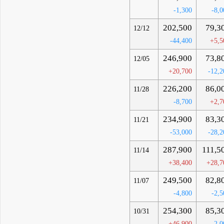
-1,300
-8,0
202,500
79,3
12/12
-44,400
+5,5
246,900
73,8
12/05
+20,700
-12,2
226,200
86,0
11/28
-8,700
+2,7
234,900
83,3
11/21
-53,000
-28,2
287,900
111,5
11/14
+38,400
+28,7
249,500
82,8
11/07
-4,800
-2,5
254,300
85,3
10/31
+46,900
-2,0