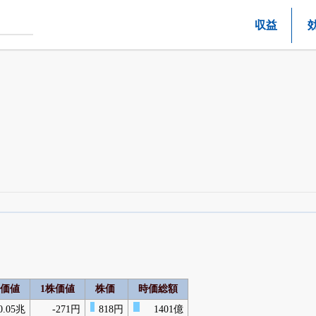
収益
四半期業績・決算の進捗
がさらに詳しく見られる
24日まで完全無料
でβ版をはじめる
OFFと米株版の先行利用も付きます
価値
1株価値
株価
時価総額
0.05兆
-271円
818円
1401億