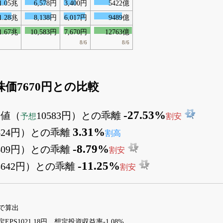
1.05兆
6,578円
3,400円
5422億
1.28兆
8,138円
6,017円
9489億
1.67兆
10,583円
7,670円
12763億
8/6
8/6
の株価7670円との比較
-27.53%
価値（
10583円）との乖離
予想
割安
3.31%
424円）との乖離
割高
-8.79%
409円）との乖離
割安
-11.25%
8642円）との乖離
割安
27で算出
PS1021.18円、想定投資収益率-1.08%