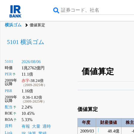
横浜ゴム
価値算定
5101 横浜ゴム
5101
2026/08/06
時価
1兆2762億円
価値算定
PER
11.1倍
予
2009年
赤字
-38.24倍
以降
（2009-2025年）
PBR
1.16倍
β版IRBANKでは、
8月
2009年
0.36-1.82倍
以降
（2009-2025年）
無料
配当
2.24%
予
価値算定
登録すると永久30%
ROE
10.45%
予
ROA
5.33%
予
年度
財産価値
株主
資料
有報
大量
適時
2009/03
48.4億
-
Link
IR
決算
業績