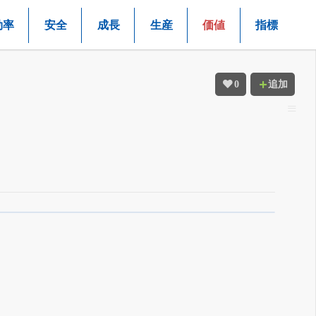
効率
安全
成長
生産
価値
指標
0
追加