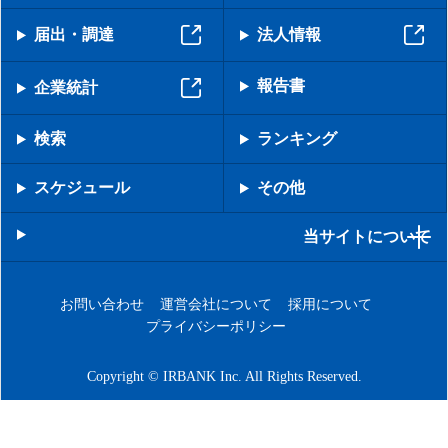
届出・調達
法人情報
報告書
企業統計
検索
ランキング
スケジュール
その他
当サイトについて
お問い合わせ
運営会社について
採用について
プライバシーポリシー
Copyright © IRBANK Inc. All Rights Reserved.