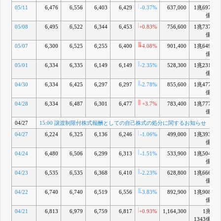
05/11
6,476
6,556
6,403
6,429
-0.37%
637,000
1兆697
億
05/08
6,495
6,522
6,344
6,453
+0.83%
756,600
1兆737
億
05/07
6,300
6,525
6,255
6,400
+4.08%
901,400
1兆649
億
05/01
6,334
6,335
6,149
6,149
-2.35%
528,300
1兆231
億
04/30
6,334
6,425
6,297
6,297
-2.78%
855,600
1兆477
億
04/28
6,334
6,487
6,301
6,477
+3.7%
783,400
1兆777
億
04/27
15:00 譲渡制限付株式報酬としての自己株式の処分に関するお知らせ
04/27
6,224
6,325
6,136
6,246
-1.06%
499,000
1兆393
億
04/24
6,480
6,506
6,299
6,313
-1.51%
533,900
1兆504
億
04/23
6,535
6,535
6,368
6,410
-2.23%
628,800
1兆666
億
04/22
6,740
6,740
6,519
6,556
-3.83%
892,900
1兆908
億
04/21
6,813
6,979
6,759
6,817
+0.93%
1,164,300
1兆
1343億