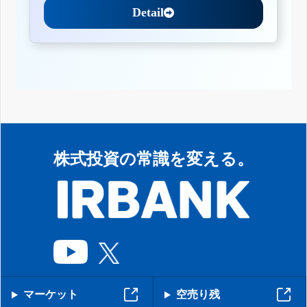
Detail
株式投資の常識を変える。
マーケット
空売り残