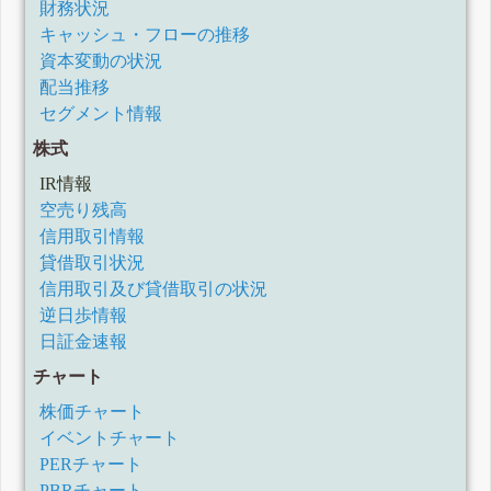
財務状況
キャッシュ・フローの推移
資本変動の状況
配当推移
セグメント情報
株式
IR情報
空売り残高
信用取引情報
貸借取引状況
信用取引及び貸借取引の状況
逆日歩情報
日証金速報
チャート
株価チャート
イベントチャート
PERチャート
PBRチャート