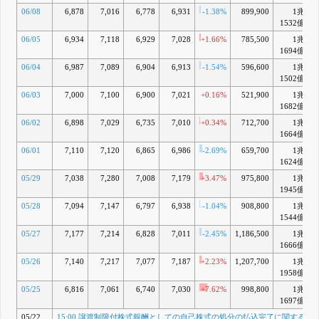
06/08
6,878
7,016
6,778
6,931
-1.38%
899,900
1兆
1532億
06/05
6,934
7,118
6,929
7,028
+1.66%
785,500
1兆
1694億
06/04
6,987
7,089
6,904
6,913
-1.54%
596,600
1兆
1502億
06/03
7,000
7,100
6,900
7,021
+0.16%
521,900
1兆
1682億
06/02
6,898
7,029
6,735
7,010
+0.34%
712,700
1兆
1664億
06/01
7,110
7,120
6,865
6,986
-2.69%
659,700
1兆
1624億
05/29
7,038
7,280
7,008
7,179
+3.47%
975,800
1兆
1945億
05/28
7,094
7,147
6,797
6,938
-1.04%
908,800
1兆
1544億
05/27
7,177
7,214
6,828
7,011
-2.45%
1,186,500
1兆
1666億
05/26
7,140
7,217
7,077
7,187
+2.23%
1,207,700
1兆
+
1958億
05/25
6,816
7,061
6,740
7,030
+7.62%
998,800
1兆
1697億
05/22
15:00 譲渡制限付株式報酬としての自己株式の処分の払込完了に関するお