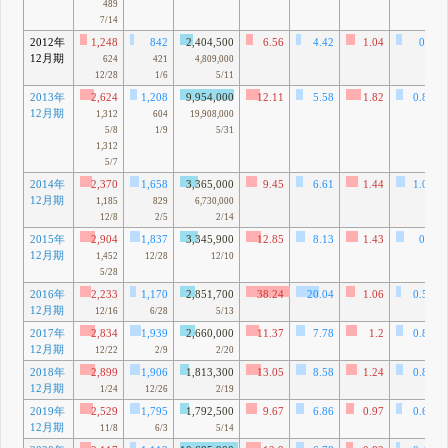
489
7/14
2012年
1,248
842
2,404,500
6.56
4.42
1.04
0.7
12月期
624
421
4,809,000
12/28
1/6
5/11
2013年
2,624
1,208
9,954,000
12.11
5.58
1.82
0.84
12月期
1,312
604
19,908,000
5/8
1/9
5/31
1,312
5/7
2014年
2,370
1,658
3,365,000
9.45
6.61
1.44
1.01
12月期
1,185
829
6,730,000
12/8
2/5
2/14
2015年
2,904
1,837
3,345,900
12.85
8.13
1.43
0.9
12月期
1,452
12/28
12/10
5/28
2016年
2,233
1,170
2,851,700
38.24
20.04
1.06
0.55
12月期
12/16
6/28
5/13
2017年
2,834
1,939
2,660,000
11.37
7.78
1.2
0.82
12月期
12/22
2/9
2/20
2018年
2,899
1,906
1,813,300
13.05
8.58
1.24
0.82
12月期
1/24
12/26
2/19
2019年
2,529
1,795
1,792,500
9.67
6.86
0.97
0.69
12月期
11/8
6/3
5/14