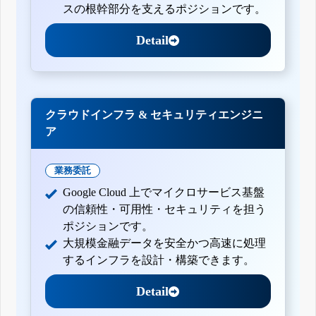
スの根幹部分を支えるポジションです。
Detail
クラウドインフラ & セキュリティエンジニ
ア
業務委託
Google Cloud 上でマイクロサービス基盤
の信頼性・可用性・セキュリティを担う
ポジションです。
大規模金融データを安全かつ高速に処理
するインフラを設計・構築できます。
Detail