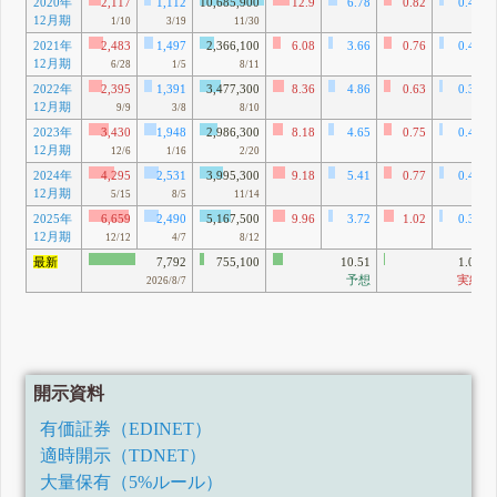
2020年
2,117
1,112
10,685,900
12.9
6.78
0.82
0.43
12月期
1/10
3/19
11/30
2021年
2,483
1,497
2,366,100
6.08
3.66
0.76
0.46
12月期
6/28
1/5
8/11
2022年
2,395
1,391
3,477,300
8.36
4.86
0.63
0.36
12月期
9/9
3/8
8/10
2023年
3,430
1,948
2,986,300
8.18
4.65
0.75
0.42
12月期
12/6
1/16
2/20
2024年
4,295
2,531
3,995,300
9.18
5.41
0.77
0.45
12月期
5/15
8/5
11/14
2025年
6,659
2,490
5,167,500
9.96
3.72
1.02
0.38
12月期
12/12
4/7
8/12
最新
7,792
755,100
10.51
1.09
予想
実績
2026/8/7
開示資料
有価証券（EDINET）
適時開示（TDNET）
大量保有（5%ルール）