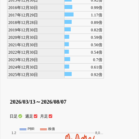
2015年12月30日
0.92倍
2016年12月30日
0.99倍
2017年12月29日
1.17倍
2018年12月28日
0.89倍
2019年12月30日
0.82倍
2020年12月30日
0.59倍
2021年12月30日
0.56倍
2022年12月30日
0.54倍
2023年12月29日
0.7倍
2024年12月30日
0.61倍
2025年12月30日
0.92倍
2026/03/13～2026/08/07
日足
週足
月足
PBR
株価
1.2
8,0…