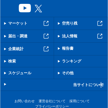
マーケット
空売り残
届出・調達
法人情報
報告書
企業統計
検索
ランキング
スケジュール
その他
当サイトについて
お問い合わせ
運営会社について
採用について
プライバシーポリシー