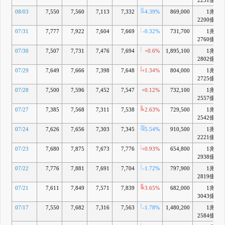
2231億
08/03
7,550
7,560
7,113
7,332
-4.39%
869,000
1兆
2200億
07/31
7,777
7,922
7,604
7,669
-0.32%
731,700
1兆
2760億
07/30
7,507
7,731
7,476
7,694
+0.6%
1,895,100
1兆
2802億
07/29
7,649
7,666
7,398
7,648
+1.34%
804,000
1兆
2725億
07/28
7,500
7,596
7,452
7,547
+0.12%
732,100
1兆
2557億
07/27
7,385
7,568
7,311
7,538
+2.63%
729,500
1兆
2542億
07/24
7,626
7,656
7,303
7,345
-5.54%
910,500
1兆
2221億
07/23
7,680
7,875
7,673
7,776
+0.93%
654,800
1兆
2938億
07/22
7,776
7,881
7,691
7,704
-1.72%
797,900
1兆
2819億
07/21
7,611
7,849
7,571
7,839
+3.65%
682,000
1兆
3043億
07/17
7,550
7,682
7,316
7,563
-1.78%
1,480,200
1兆
2584億