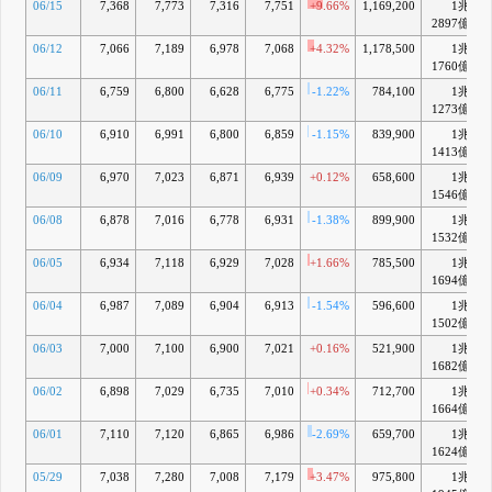
06/15
7,368
7,773
7,316
7,751
+9.66%
1,169,200
1兆
+
2897億
06/12
7,066
7,189
6,978
7,068
+4.32%
1,178,500
1兆
1760億
06/11
6,759
6,800
6,628
6,775
-1.22%
784,100
1兆
1273億
06/10
6,910
6,991
6,800
6,859
-1.15%
839,900
1兆
1413億
06/09
6,970
7,023
6,871
6,939
+0.12%
658,600
1兆
1546億
06/08
6,878
7,016
6,778
6,931
-1.38%
899,900
1兆
1532億
06/05
6,934
7,118
6,929
7,028
+1.66%
785,500
1兆
1694億
06/04
6,987
7,089
6,904
6,913
-1.54%
596,600
1兆
1502億
06/03
7,000
7,100
6,900
7,021
+0.16%
521,900
1兆
1682億
06/02
6,898
7,029
6,735
7,010
+0.34%
712,700
1兆
1664億
06/01
7,110
7,120
6,865
6,986
-2.69%
659,700
1兆
1624億
05/29
7,038
7,280
7,008
7,179
+3.47%
975,800
1兆