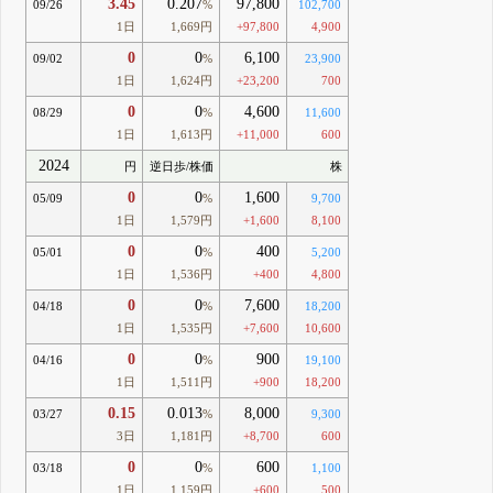
3.45
0.207
97,800
09/26
%
102,700
1日
1,669円
+97,800
4,900
0
0
6,100
09/02
%
23,900
1日
1,624円
+23,200
700
0
0
4,600
08/29
%
11,600
1日
1,613円
+11,000
600
2024
円
逆日歩/株価
株
0
0
1,600
05/09
%
9,700
1日
1,579円
+1,600
8,100
0
0
400
05/01
%
5,200
1日
1,536円
+400
4,800
0
0
7,600
04/18
%
18,200
1日
1,535円
+7,600
10,600
0
0
900
04/16
%
19,100
1日
1,511円
+900
18,200
0.15
0.013
8,000
03/27
%
9,300
3日
1,181円
+8,700
600
0
0
600
03/18
%
1,100
1日
1,159円
+600
500