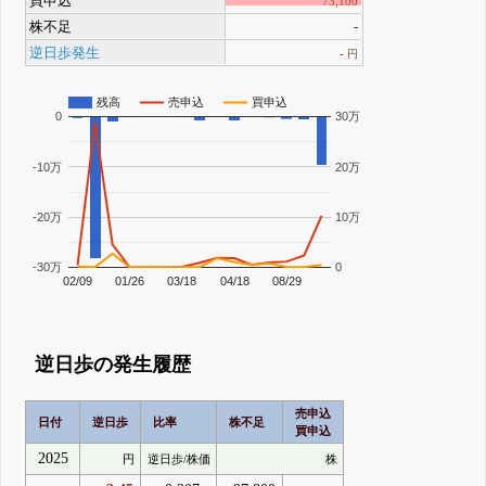
買申込
73,100
株不足
-
逆日歩発生
-
円
残高
売申込
買申込
0
30万
-10万
20万
-20万
10万
-30万
0
02/09
01/26
03/18
04/18
08/29
逆日歩の発生履歴
売申込
日付
逆日歩
比率
株不足
買申込
2025
円
逆日歩/株価
株