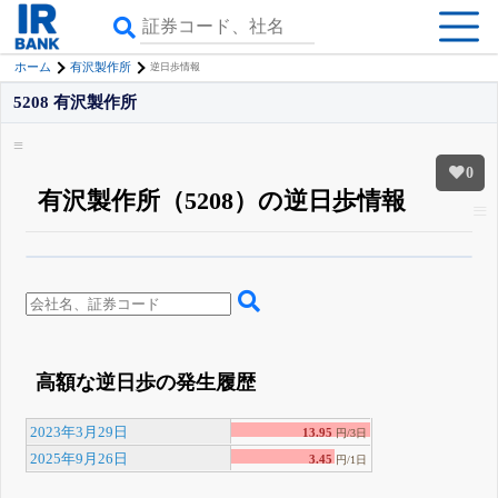
ホーム
有沢製作所
逆日歩情報
5208 有沢製作所
0
有沢製作所（5208）の逆日歩情報
β版IRBANKでは、
8月24日まで完全無料
空売り・信用需給
がさらに詳しく
見られる
無料でβ版をはじめる
登録すると永久30%OFFと米株版の先行利用も付きます
高額な逆日歩の発生履歴
2023年3月29日
13.95
円/3日
2025年9月26日
3.45
円/1日