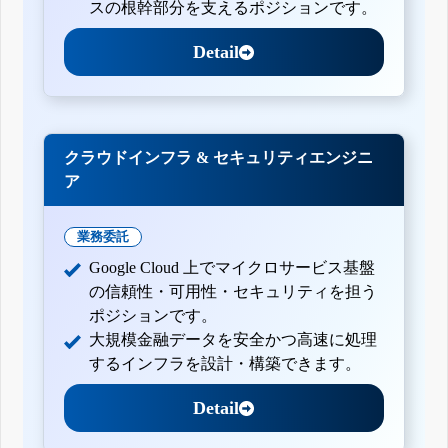
スの根幹部分を支えるポジションです。
Detail
クラウドインフラ & セキュリティエンジニ
ア
業務委託
Google Cloud 上でマイクロサービス基盤
の信頼性・可用性・セキュリティを担う
ポジションです。
大規模金融データを安全かつ高速に処理
するインフラを設計・構築できます。
Detail